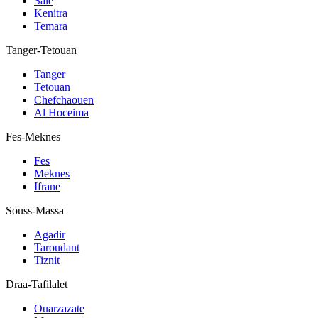
Sale
Kenitra
Temara
Tanger-Tetouan
Tanger
Tetouan
Chefchaouen
Al Hoceima
Fes-Meknes
Fes
Meknes
Ifrane
Souss-Massa
Agadir
Taroudant
Tiznit
Draa-Tafilalet
Ouarzazate