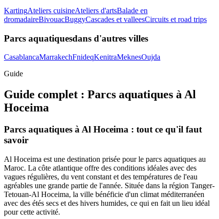
Karting
Ateliers cuisine
Ateliers d'arts
Balade en
dromadaire
Bivouac
Buggy
Cascades et vallees
Circuits et road trips
Parcs aquatiques
dans d'autres villes
Casablanca
Marrakech
Fnideq
Kenitra
Meknes
Oujda
Guide
Guide complet :
Parcs aquatiques
à
Al
Hoceima
Parcs aquatiques à Al Hoceima : tout ce qu'il faut
savoir
Al Hoceima est une destination prisée pour le parcs aquatiques au
Maroc. La côte atlantique offre des conditions idéales avec des
vagues régulières, du vent constant et des températures de l'eau
agréables une grande partie de l'année. Située dans la région Tanger-
Tetouan-Al Hoceima, la ville bénéficie d'un climat méditerranéen
avec des étés secs et des hivers humides, ce qui en fait un lieu idéal
pour cette activité.