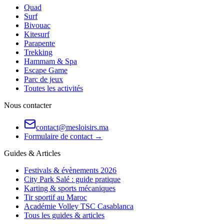
Quad
Surf
Bivouac
Kitesurf
Parapente
Trekking
Hammam & Spa
Escape Game
Parc de jeux
Toutes les activités
Nous contacter
contact@mesloisirs.ma
Formulaire de contact →
Guides & Articles
Festivals & évènements 2026
City Park Salé : guide pratique
Karting & sports mécaniques
Tir sportif au Maroc
Académie Volley TSC Casablanca
Tous les guides & articles