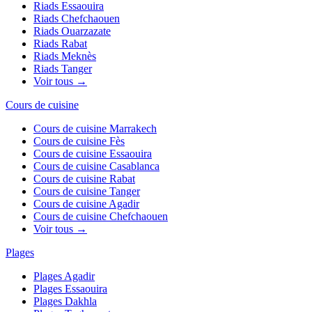
Riads
Essaouira
Riads
Chefchaouen
Riads
Ouarzazate
Riads
Rabat
Riads
Meknès
Riads
Tanger
Voir tous →
Cours de cuisine
Cours de cuisine
Marrakech
Cours de cuisine
Fès
Cours de cuisine
Essaouira
Cours de cuisine
Casablanca
Cours de cuisine
Rabat
Cours de cuisine
Tanger
Cours de cuisine
Agadir
Cours de cuisine
Chefchaouen
Voir tous →
Plages
Plages
Agadir
Plages
Essaouira
Plages
Dakhla