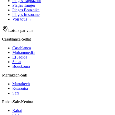
Plages
Taghazout
Plages
Tanger
Plages
Bouznika
Plages
Imsouane
Voir tous →
Loisirs par ville
Casablanca-Settat
Casablanca
Mohammedia
El Jadida
Settat
Bouskoura
Marrakech-Safi
Marrakech
Essaouira
Safi
Rabat-Sale-Kenitra
Rabat