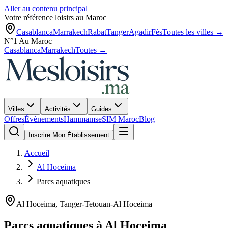
Aller au contenu principal
Votre référence loisirs au Maroc
Casablanca
Marrakech
Rabat
Tanger
Agadir
Fès
Toutes les villes →
N°1 Au Maroc
Casablanca
Marrakech
Toutes →
Villes
Activités
Guides
Offres
Évènements
Hammams
eSIM Maroc
Blog
Inscrire Mon Établissement
Accueil
Al Hoceima
Parcs aquatiques
Al Hoceima
,
Tanger-Tetouan-Al Hoceima
Parcs aquatiques
à
Al Hoceima