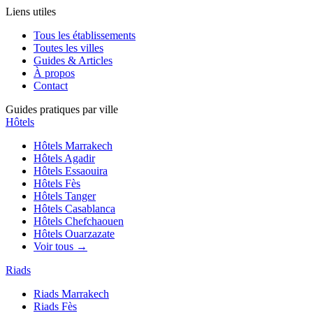
Liens utiles
Tous les établissements
Toutes les villes
Guides & Articles
À propos
Contact
Guides pratiques par ville
Hôtels
Hôtels
Marrakech
Hôtels
Agadir
Hôtels
Essaouira
Hôtels
Fès
Hôtels
Tanger
Hôtels
Casablanca
Hôtels
Chefchaouen
Hôtels
Ouarzazate
Voir tous →
Riads
Riads
Marrakech
Riads
Fès