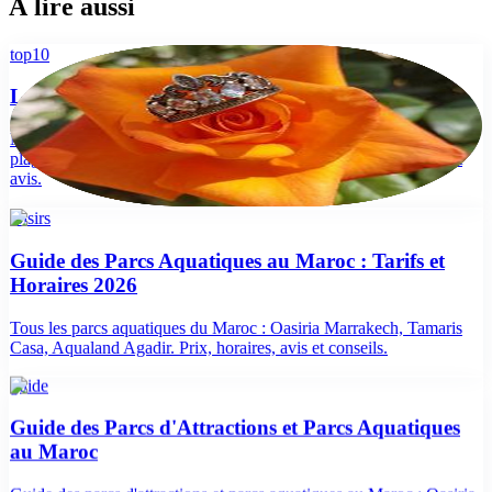
À lire aussi
top10
Les meilleures activités à Al Hoceima en 2026
Notre top des meilleures activités à Al Hoceima : parc national,
plages Quemado et Tala Youssef, randonnée, snorkeling. Tarifs et
avis.
loisirs
Guide des Parcs Aquatiques au Maroc : Tarifs et
Horaires 2026
Tous les parcs aquatiques du Maroc : Oasiria Marrakech, Tamaris
Casa, Aqualand Agadir. Prix, horaires, avis et conseils.
guide
Guide des Parcs d'Attractions et Parcs Aquatiques
au Maroc