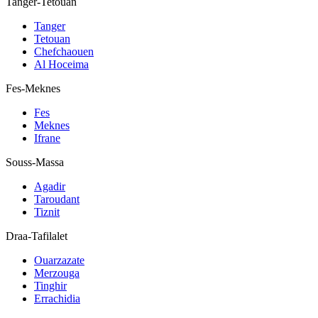
Tanger-Tetouan
Tanger
Tetouan
Chefchaouen
Al Hoceima
Fes-Meknes
Fes
Meknes
Ifrane
Souss-Massa
Agadir
Taroudant
Tiznit
Draa-Tafilalet
Ouarzazate
Merzouga
Tinghir
Errachidia