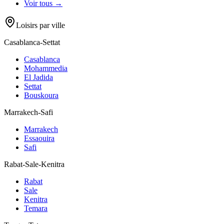
Voir tous →
Loisirs par ville
Casablanca-Settat
Casablanca
Mohammedia
El Jadida
Settat
Bouskoura
Marrakech-Safi
Marrakech
Essaouira
Safi
Rabat-Sale-Kenitra
Rabat
Sale
Kenitra
Temara