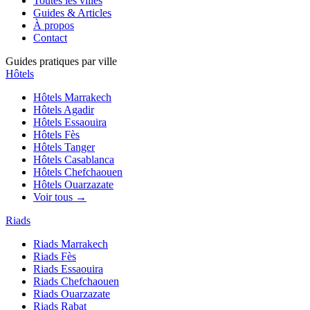
Toutes les villes
Guides & Articles
À propos
Contact
Guides pratiques par ville
Hôtels
Hôtels
Marrakech
Hôtels
Agadir
Hôtels
Essaouira
Hôtels
Fès
Hôtels
Tanger
Hôtels
Casablanca
Hôtels
Chefchaouen
Hôtels
Ouarzazate
Voir tous →
Riads
Riads
Marrakech
Riads
Fès
Riads
Essaouira
Riads
Chefchaouen
Riads
Ouarzazate
Riads
Rabat