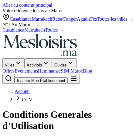
Aller au contenu principal
Votre référence loisirs au Maroc
Casablanca
Marrakech
Rabat
Tanger
Agadir
Fès
Toutes les villes →
N°1 Au Maroc
Casablanca
Marrakech
Toutes →
Villes
Activités
Guides
Offres
Évènements
Hammams
eSIM Maroc
Blog
Inscrire Mon Établissement
Accueil
CGV
Conditions Generales
d'Utilisation