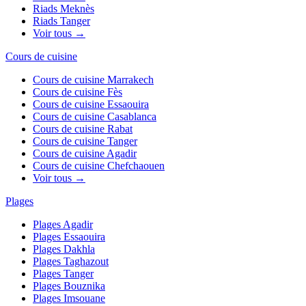
Riads
Meknès
Riads
Tanger
Voir tous →
Cours de cuisine
Cours de cuisine
Marrakech
Cours de cuisine
Fès
Cours de cuisine
Essaouira
Cours de cuisine
Casablanca
Cours de cuisine
Rabat
Cours de cuisine
Tanger
Cours de cuisine
Agadir
Cours de cuisine
Chefchaouen
Voir tous →
Plages
Plages
Agadir
Plages
Essaouira
Plages
Dakhla
Plages
Taghazout
Plages
Tanger
Plages
Bouznika
Plages
Imsouane