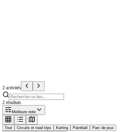
Sidi Moussa, qui réunit dans un même lieu un
parc aquatique, un espace zoologique, un parc
d'attractions et des hébergements en
bungalows. Conçu autour d'une approche
écologique et de l'apprentissage ludique, il
s'adresse aussi bien aux familles qu'aux
groupes d'amis venus passer une journée ou un
séjour complet. Avec sa note Google de 4,1 sur
5 et plus de 5000 avis, c'est l'une des
destinations de loisirs les plus prisées de la
région de Mohammedia.
4.1
(
5169
)
Découvrir
2
activité
s
2
résultat
s
Meilleure note
Tout
Circuits et road trips
Karting
Paintball
Parc de jeux