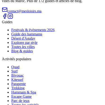
villes du Maroc. Plus de 172 guides et articles de blog.
contact@mesloisirs.ma
Guides
Festivals & évènements 2026
Guide des hammams
Désert d'Agafay
Explorer par style
Toutes les villes
Blog & guides
Activités populaires
Quad
Surf
Bivouac
Kitesurf
Parapente
Trekking
Hammam & Spa
Escape Game
Parc de jeux
Toutes les activités