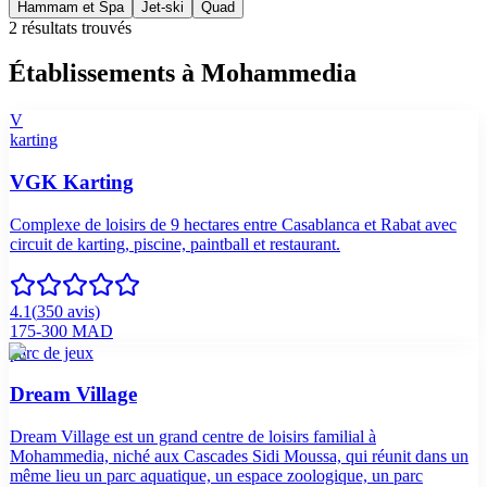
Hammam et Spa
Jet-ski
Quad
2
résultat
s
trouvé
s
Établissements à
Mohammedia
V
karting
VGK Karting
Complexe de loisirs de 9 hectares entre Casablanca et Rabat avec
circuit de karting, piscine, paintball et restaurant.
4.1
(
350
avis)
175-300 MAD
parc de jeux
Dream Village
Dream Village est un grand centre de loisirs familial à
Mohammedia, niché aux Cascades Sidi Moussa, qui réunit dans un
même lieu un parc aquatique, un espace zoologique, un parc