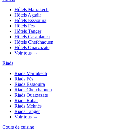
Hôtels
Marrakech
Hôtels
Agadir
Hôtels
Essaouira
Hôtels
Fès
Hôtels
Tanger
Hôtels
Casablanca
Hôtels
Chefchaouen
Hôtels
Ouarzazate
Voir tous →
Riads
Riads
Marrakech
Riads
Fès
Riads
Essaouira
Riads
Chefchaouen
Riads
Ouarzazate
Riads
Rabat
Riads
Meknès
Riads
Tanger
Voir tous →
Cours de cuisine