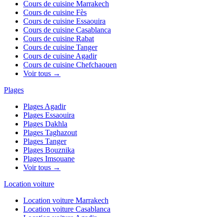
Cours de cuisine
Marrakech
Cours de cuisine
Fès
Cours de cuisine
Essaouira
Cours de cuisine
Casablanca
Cours de cuisine
Rabat
Cours de cuisine
Tanger
Cours de cuisine
Agadir
Cours de cuisine
Chefchaouen
Voir tous →
Plages
Plages
Agadir
Plages
Essaouira
Plages
Dakhla
Plages
Taghazout
Plages
Tanger
Plages
Bouznika
Plages
Imsouane
Voir tous →
Location voiture
Location voiture
Marrakech
Location voiture
Casablanca