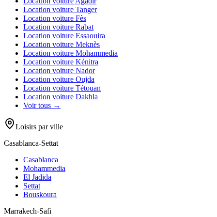
Location voiture
Agadir
Location voiture
Tanger
Location voiture
Fès
Location voiture
Rabat
Location voiture
Essaouira
Location voiture
Meknès
Location voiture
Mohammedia
Location voiture
Kénitra
Location voiture
Nador
Location voiture
Oujda
Location voiture
Tétouan
Location voiture
Dakhla
Voir tous →
Loisirs par ville
Casablanca-Settat
Casablanca
Mohammedia
El Jadida
Settat
Bouskoura
Marrakech-Safi