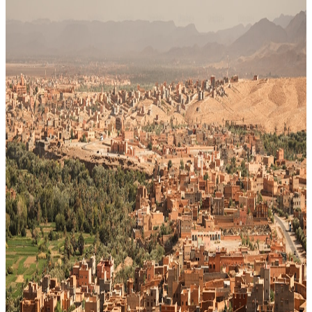
Autres villes
Casablanca-Settat
Toutes les villes
Casablanca
Casablanca-Settat
111
établissement
s
El Jadida
Casablanca-Settat
3
établissement
s
Settat
Casablanca-Settat
7
établissement
s