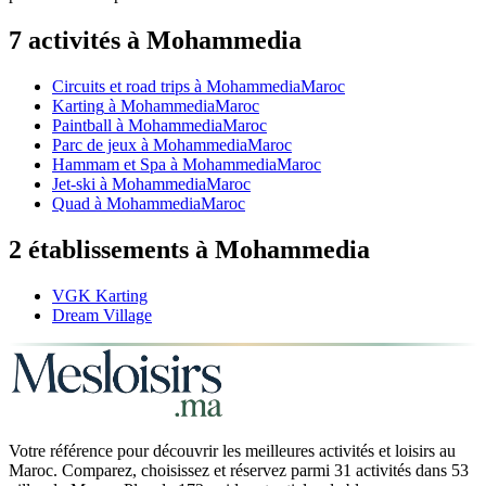
7
activité
s
à
Mohammedia
Circuits et road trips
à
Mohammedia
Maroc
Karting
à
Mohammedia
Maroc
Paintball
à
Mohammedia
Maroc
Parc de jeux
à
Mohammedia
Maroc
Hammam et Spa
à
Mohammedia
Maroc
Jet-ski
à
Mohammedia
Maroc
Quad
à
Mohammedia
Maroc
2
établissement
s
à
Mohammedia
VGK Karting
Dream Village
Votre référence pour découvrir les meilleures activités et loisirs au
Maroc. Comparez, choisissez et réservez parmi 31 activités dans 53