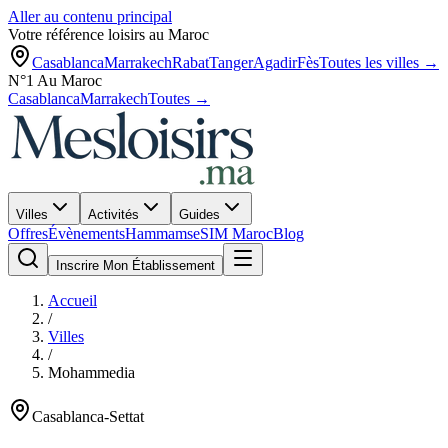
Aller au contenu principal
Votre référence loisirs au Maroc
Casablanca
Marrakech
Rabat
Tanger
Agadir
Fès
Toutes les villes →
N°1 Au Maroc
Casablanca
Marrakech
Toutes →
Villes
Activités
Guides
Offres
Évènements
Hammams
eSIM Maroc
Blog
Inscrire Mon Établissement
Accueil
/
Villes
/
Mohammedia
Casablanca-Settat