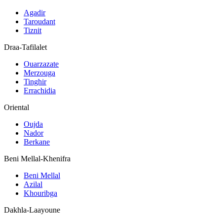
Agadir
Taroudant
Tiznit
Draa-Tafilalet
Ouarzazate
Merzouga
Tinghir
Errachidia
Oriental
Oujda
Nador
Berkane
Beni Mellal-Khenifra
Beni Mellal
Azilal
Khouribga
Dakhla-Laayoune