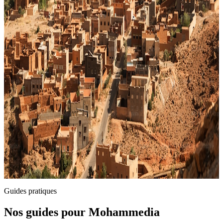
Bouskoura
Casablanca-Settat
1
établissement
Dar Bouazza
Casablanca-Settat
4
établissement
s
Benslimane
Casablanca-Settat
Voir toutes les villes
Guides pratiques
Nos guides pour
Mohammedia