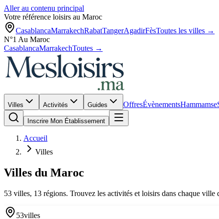
Aller au contenu principal
Votre référence loisirs au Maroc
Casablanca
Marrakech
Rabat
Tanger
Agadir
Fès
Toutes les villes →
N°1 Au Maroc
Casablanca
Marrakech
Toutes →
Offres
Évènements
Hammams
e
Villes
Activités
Guides
Inscrire Mon Établissement
Accueil
Villes
Villes du Maroc
53
villes,
13
régions. Trouvez les activités et loisirs dans chaque vill
53
villes