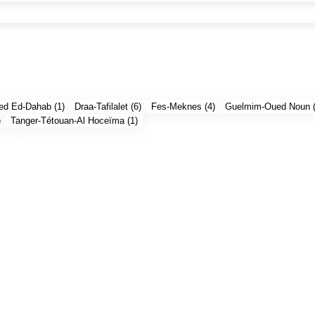
ed Ed-Dahab
(
1
)
Draa-Tafilalet
(
6
)
Fes-Meknes
(
4
)
Guelmim-Oued Noun
)
Tanger-Tétouan-Al Hoceïma
(
1
)