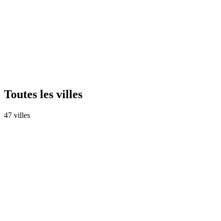
8
lieu
x
Explorer
Fes-Meknes
Meknes
13
lieu
x
Explorer
Toutes les villes
47
ville
s
Rabat
Rabat-Sale-Kenitra
33
lieu
x