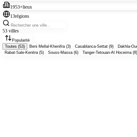
1953
+
lieux
13
régions
53
ville
s
Popularité
Toutes (
53
)
Beni Mellal-Khenifra
(
3
)
Casablanca-Settat
(
9
)
Dakhla-Ou
Rabat-Sale-Kenitra
(
5
)
Souss-Massa
(
6
)
Tanger-Tetouan-Al Hoceima
(
8
Destinations populaires
Villes incontournables
Casablanca-Settat
Casablanca
111
lieu
x
Explorer
Fes-Meknes