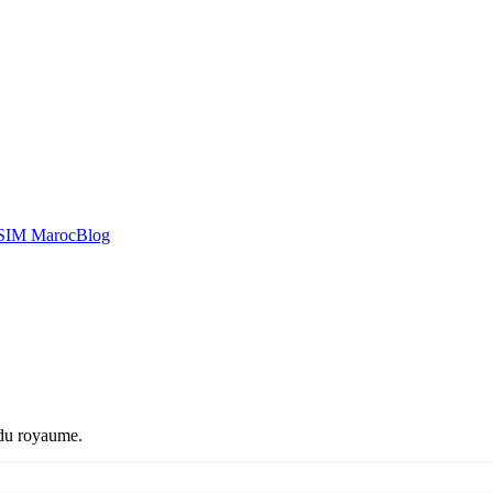
SIM Maroc
Blog
e du royaume.