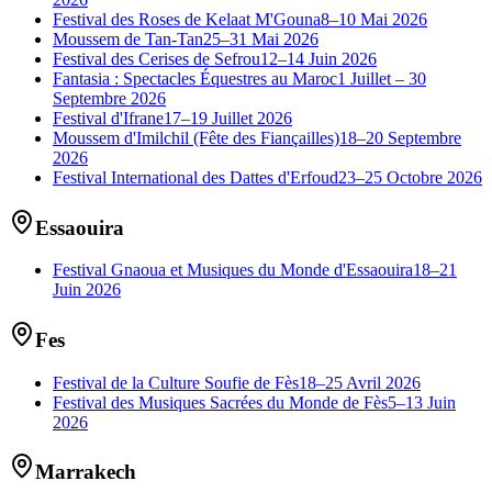
Festival des Roses de Kelaat M'Gouna
8–10 Mai 2026
Moussem de Tan-Tan
25–31 Mai 2026
Festival des Cerises de Sefrou
12–14 Juin 2026
Fantasia : Spectacles Équestres au Maroc
1 Juillet – 30
Septembre 2026
Festival d'Ifrane
17–19 Juillet 2026
Moussem d'Imilchil (Fête des Fiançailles)
18–20 Septembre
2026
Festival International des Dattes d'Erfoud
23–25 Octobre 2026
Essaouira
Festival Gnaoua et Musiques du Monde d'Essaouira
18–21
Juin 2026
Fes
Festival de la Culture Soufie de Fès
18–25 Avril 2026
Festival des Musiques Sacrées du Monde de Fès
5–13 Juin
2026
Marrakech