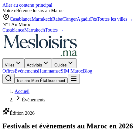
Aller au contenu principal
Votre référence loisirs au Maroc
Casablanca
Marrakech
Rabat
Tanger
Agadir
Fès
Toutes les villes →
N°1 Au Maroc
Casablanca
Marrakech
Toutes →
Villes
Activités
Guides
Offres
Évènements
Hammams
eSIM Maroc
Blog
Inscrire Mon Établissement
Accueil
Événements
Édition 2026
Festivals et évènements au Maroc en 2026