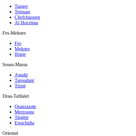
Tanger
Tetouan
Chefchaouen
Al Hoceima
Fes-Meknes
Fes
Meknes
Ifrane
Souss-Massa
Agadir
Taroudant
Tiznit
Draa-Tafilalet
Ouarzazate
Merzouga
Tinghir
Errachidia
Oriental