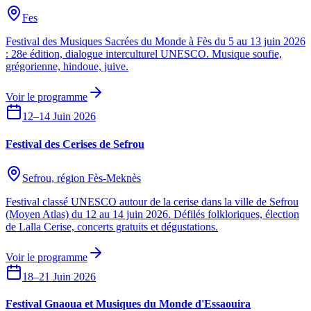
Fes
Festival des Musiques Sacrées du Monde à Fès du 5 au 13 juin 2026
: 28e édition, dialogue interculturel UNESCO. Musique soufie,
grégorienne, hindoue, juive.
Voir le programme
12–14 Juin 2026
Festival des Cerises de Sefrou
Sefrou, région Fès-Meknès
Festival classé UNESCO autour de la cerise dans la ville de Sefrou
(Moyen Atlas) du 12 au 14 juin 2026. Défilés folkloriques, élection
de Lalla Cerise, concerts gratuits et dégustations.
Voir le programme
18–21 Juin 2026
Festival Gnaoua et Musiques du Monde d'Essaouira