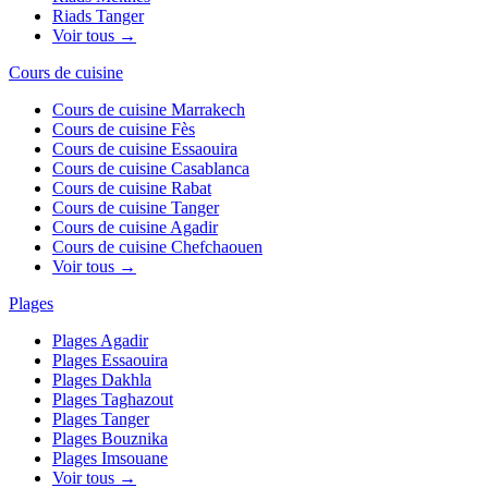
Riads
Tanger
Voir tous →
Cours de cuisine
Cours de cuisine
Marrakech
Cours de cuisine
Fès
Cours de cuisine
Essaouira
Cours de cuisine
Casablanca
Cours de cuisine
Rabat
Cours de cuisine
Tanger
Cours de cuisine
Agadir
Cours de cuisine
Chefchaouen
Voir tous →
Plages
Plages
Agadir
Plages
Essaouira
Plages
Dakhla
Plages
Taghazout
Plages
Tanger
Plages
Bouznika
Plages
Imsouane
Voir tous →