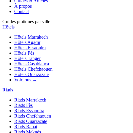
Guides & Articles
À propos
Contact
Guides pratiques par ville
Hôtels
Hôtels
Marrakech
Hôtels
Agadir
Hôtels
Essaouira
Hôtels
Fès
Hôtels
Tanger
Hôtels
Casablanca
Hôtels
Chefchaouen
Hôtels
Ouarzazate
Voir tous →
Riads
Riads
Marrakech
Riads
Fès
Riads
Essaouira
Riads
Chefchaouen
Riads
Ouarzazate
Riads
Rabat
Riads
Meknès