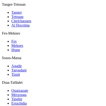
Tanger-Tetouan
Tanger
Tetouan
Chefchaouen
Al Hoceima
Fes-Meknes
Fes
Meknes
Ifrane
Souss-Massa
Agadir
Taroudant
Tiznit
Draa-Tafilalet
Ouarzazate
Merzouga
Tinghir
Errachidia