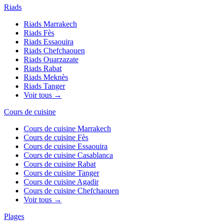
Riads
Riads
Marrakech
Riads
Fès
Riads
Essaouira
Riads
Chefchaouen
Riads
Ouarzazate
Riads
Rabat
Riads
Meknès
Riads
Tanger
Voir tous →
Cours de cuisine
Cours de cuisine
Marrakech
Cours de cuisine
Fès
Cours de cuisine
Essaouira
Cours de cuisine
Casablanca
Cours de cuisine
Rabat
Cours de cuisine
Tanger
Cours de cuisine
Agadir
Cours de cuisine
Chefchaouen
Voir tous →
Plages