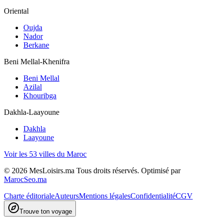
Oriental
Oujda
Nador
Berkane
Beni Mellal-Khenifra
Beni Mellal
Azilal
Khouribga
Dakhla-Laayoune
Dakhla
Laayoune
Voir les 53 villes du Maroc
©
2026
MesLoisirs.ma Tous droits réservés.
Optimisé par
MarocSeo.ma
Charte éditoriale
Auteurs
Mentions légales
Confidentialité
CGV
Trouve ton voyage