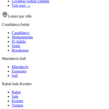
Location voiture
Dakhla
Voir tous →
Loisirs par ville
Casablanca-Settat
Casablanca
Mohammedia
El Jadida
Settat
Bouskoura
Marrakech-Safi
Marrakech
Essaouira
Safi
Rabat-Sale-Kenitra
Rabat
Sale
Kenitra
Temara