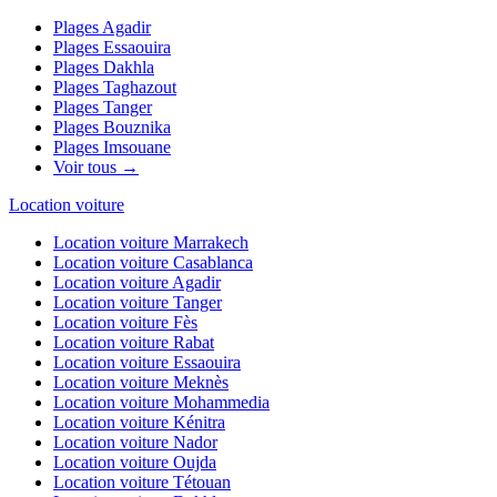
Plages
Agadir
Plages
Essaouira
Plages
Dakhla
Plages
Taghazout
Plages
Tanger
Plages
Bouznika
Plages
Imsouane
Voir tous →
Location voiture
Location voiture
Marrakech
Location voiture
Casablanca
Location voiture
Agadir
Location voiture
Tanger
Location voiture
Fès
Location voiture
Rabat
Location voiture
Essaouira
Location voiture
Meknès
Location voiture
Mohammedia
Location voiture
Kénitra
Location voiture
Nador
Location voiture
Oujda
Location voiture
Tétouan