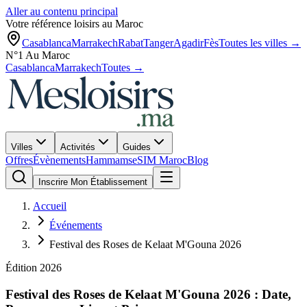
Aller au contenu principal
Votre référence loisirs au Maroc
Casablanca
Marrakech
Rabat
Tanger
Agadir
Fès
Toutes les villes →
N°1 Au Maroc
Casablanca
Marrakech
Toutes →
Villes
Activités
Guides
Offres
Évènements
Hammams
eSIM Maroc
Blog
Inscrire Mon Établissement
Accueil
Événements
Festival des Roses de Kelaat M'Gouna 2026
Édition
2026
Festival des Roses de Kelaat M'Gouna
2026
: Date,