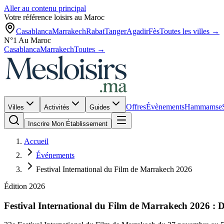
Aller au contenu principal
Votre référence loisirs au Maroc
Casablanca
Marrakech
Rabat
Tanger
Agadir
Fès
Toutes les villes →
N°1 Au Maroc
Casablanca
Marrakech
Toutes →
Offres
Évènements
Hammams
e
Villes
Activités
Guides
Inscrire Mon Établissement
Accueil
Événements
Festival International du Film de Marrakech 2026
Édition
2026
Festival International du Film de Marrakech
2026
: D