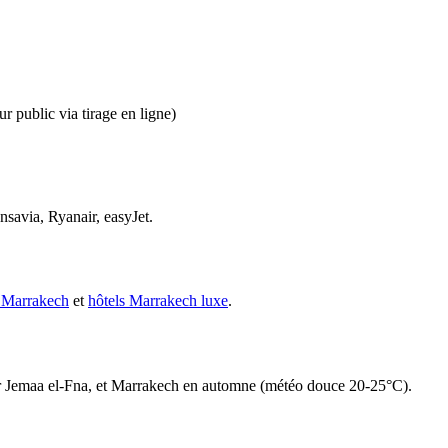
ur public via tirage en ligne)
savia, Ryanair, easyJet.
à Marrakech
et
hôtels Marrakech luxe
.
 sur Jemaa el-Fna, et Marrakech en automne (météo douce 20-25°C).