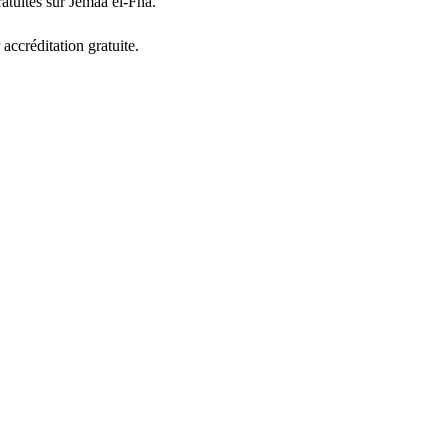
atuites sur Jemaa el-Fna.
ccréditation gratuite.