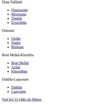
Draa-Tafilalet
Ouarzazate
Merzouga
Tinghir
Errachidia
Oriental
Oujda
Nador
Berkane
Beni Mellal-Khenifra
Beni Mellal
Azilal
Khouribga
Dakhla-Laayoune
Dakhla
Laayoune
Voir les 53 villes du Maroc