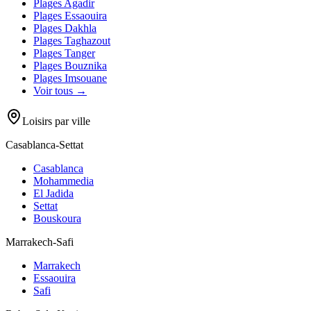
Plages
Agadir
Plages
Essaouira
Plages
Dakhla
Plages
Taghazout
Plages
Tanger
Plages
Bouznika
Plages
Imsouane
Voir tous →
Loisirs par ville
Casablanca-Settat
Casablanca
Mohammedia
El Jadida
Settat
Bouskoura
Marrakech-Safi
Marrakech
Essaouira
Safi