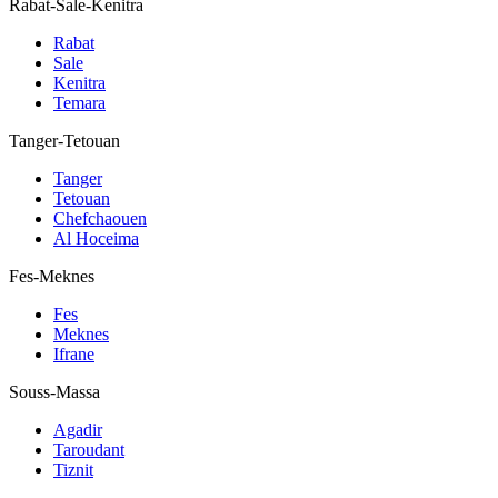
Rabat-Sale-Kenitra
Rabat
Sale
Kenitra
Temara
Tanger-Tetouan
Tanger
Tetouan
Chefchaouen
Al Hoceima
Fes-Meknes
Fes
Meknes
Ifrane
Souss-Massa
Agadir
Taroudant
Tiznit