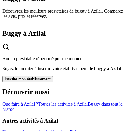
Découvrez les meilleurs prestataires de buggy à Azilal. Comparez
les avis, prix et réservez.
Buggy à Azilal
Aucun prestataire répertorié pour le moment
Soyez le premier à inscrire votre établissement de
buggy
à
Azilal
.
Inscrire mon établissement
Découvrir aussi
Que faire à
Azilal
?
Toutes les activités à
Azilal
Buggy
dans tout le
Maroc
Autres activités à
Azilal