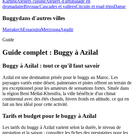
Karting
Ateliers cuisine
Ateliers d'arts
Balade en
dromadaire
Bivouac
Cascades et vallees
Circuits et road trips
Danse
Buggy
dans d'autres villes
Marrakech
Essaouira
Merzouga
Agadir
Guide
Guide complet :
Buggy
à
Azilal
Buggy à Azilal : tout ce qu'il faut savoir
Azilal est une destination prisée pour le buggy au Maroc. Les
paysages variés entre désert, palmeraies et pistes offrent un terrain de
jeu exceptionnel pour les amateurs de sensations fortes. Située dans
la région Beni Mellal-Khenifra, la ville bénéficie d'un climat
continental avec des étés chauds, hivers froids en altitude, ce qui en
fait un lieu idéal pour cette activité.
Tarifs et budget pour le buggy à Azilal
Les tarifs du buggy à Azilal varient selon la durée, le niveau de
prestation et la saison : consultez les fiches des prestataires pour les