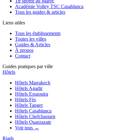
Tir sportif au Maroc
Académie Volley TSC Casablanca
Tous les guides & articles
Liens utiles
Tous les établissements
Toutes les villes
Guides & Articles
À propos
Contact
Guides pratiques par ville
Hôtels
Hôtels
Marrakech
Hôtels
Agadir
Hôtels
Essaouira
Hôtels
Fès
Hôtels
Tanger
Hôtels
Casablanca
Hôtels
Chefchaouen
Hôtels
Ouarzazate
Voir tous →
Riads