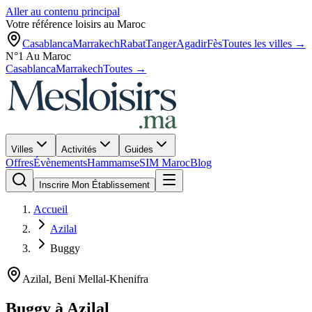
Aller au contenu principal
Votre référence loisirs au Maroc
Casablanca
Marrakech
Rabat
Tanger
Agadir
Fès
Toutes les villes →
N°1 Au Maroc
Casablanca
Marrakech
Toutes →
Villes
Activités
Guides
Offres
Évènements
Hammams
eSIM Maroc
Blog
Inscrire Mon Établissement
Accueil
Azilal
Buggy
Azilal
,
Beni Mellal-Khenifra
Buggy
à
Azilal