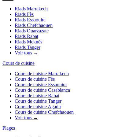
Riads
Marrakech
Riads
Fès
Riads
Essaouira
Riads
Chefchaouen
Riads
Ouarzazate
Riads
Rabat
Riads
Meknès
Riads
Tanger
Voir tous →
Cours de cuisine
Cours de cuisine
Marrakech
Cours de cuisine
Fès
Cours de cuisine
Essaouira
Cours de cuisine
Casablanca
Cours de cuisine
Rabat
Cours de cuisine
Tanger
Cours de cuisine
Agadir
Cours de cuisine
Chefchaouen
Voir tous →
Plages