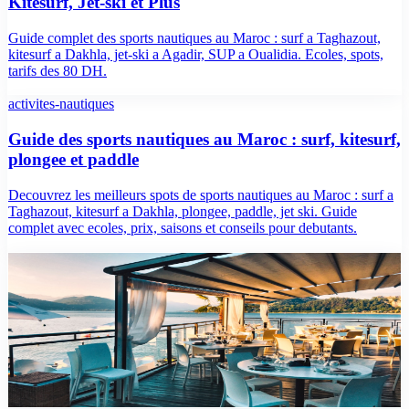
Kitesurf, Jet-ski et Plus
Guide complet des sports nautiques au Maroc : surf a Taghazout,
kitesurf a Dakhla, jet-ski a Agadir, SUP a Oualidia. Ecoles, spots,
tarifs des 80 DH.
activites-nautiques
Guide des sports nautiques au Maroc : surf, kitesurf,
plongee et paddle
Decouvrez les meilleurs spots de sports nautiques au Maroc : surf a
Taghazout, kitesurf a Dakhla, plongee, paddle, jet ski. Guide
complet avec ecoles, prix, saisons et conseils pour debutants.
guide
Guide du Kitesurf au Maroc : Dakhla, Essaouira et
les Meilleurs Spots
Guide du kitesurf au Maroc : meilleurs spots (Dakhla, Essaouira,
Sidi Kaouki), ecoles, prix en DH, conditions de vent, niveaux et
hebergement.