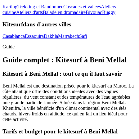
Karting
Trekking et Randonnee
Cascades et vallees
Ateliers
cuisine
Ateliers d'arts
Balade en dromadaire
Bivouac
Buggy
Kitesurf
dans d'autres villes
Casablanca
Essaouira
Dakhla
Marrakech
Safi
Guide
Guide complet :
Kitesurf
à
Beni Mellal
Kitesurf à Beni Mellal : tout ce qu'il faut savoir
Beni Mellal est une destination prisée pour le kitesurf au Maroc. La
côte atlantique offre des conditions idéales avec des vagues
régulières, du vent constant et des températures de l'eau agréables
une grande partie de l'année. Située dans la région Beni Mellal-
Khenifra, la ville bénéficie d'un climat continental avec des étés
chauds, hivers froids en altitude, ce qui en fait un lieu idéal pour
cette activité.
Tarifs et budget pour le kitesurf à Beni Mellal