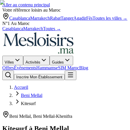
Aller au contenu principal
Votre référence loisirs au Maroc
Casablanca
Marrakech
Rabat
Tanger
Agadir
Fès
Toutes les villes →
N°1 Au Maroc
Casablanca
Marrakech
Toutes →
Villes
Activités
Guides
Offres
Évènements
Hammams
eSIM Maroc
Blog
Inscrire Mon Établissement
Accueil
Beni Mellal
Kitesurf
Beni Mellal
,
Beni Mellal-Khenifra
Kitesurf
à
Beni Mellal