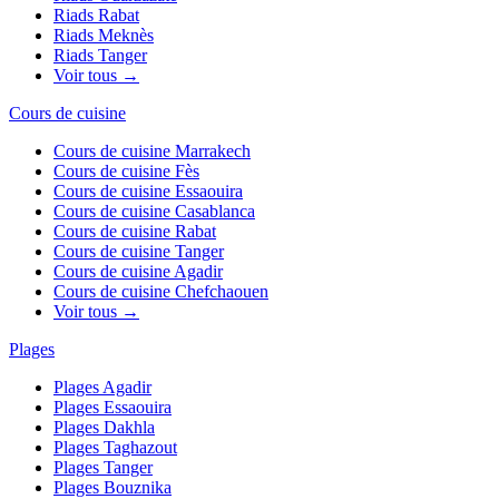
Riads
Rabat
Riads
Meknès
Riads
Tanger
Voir tous →
Cours de cuisine
Cours de cuisine
Marrakech
Cours de cuisine
Fès
Cours de cuisine
Essaouira
Cours de cuisine
Casablanca
Cours de cuisine
Rabat
Cours de cuisine
Tanger
Cours de cuisine
Agadir
Cours de cuisine
Chefchaouen
Voir tous →
Plages
Plages
Agadir
Plages
Essaouira
Plages
Dakhla
Plages
Taghazout
Plages
Tanger
Plages
Bouznika