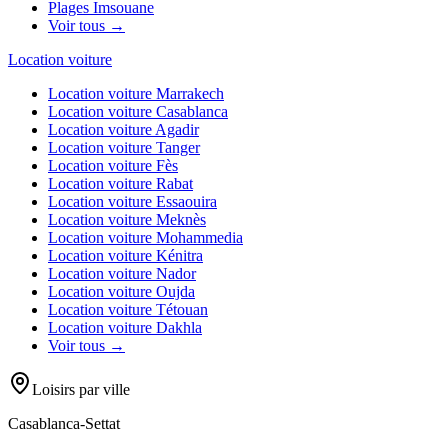
Plages
Imsouane
Voir tous →
Location voiture
Location voiture
Marrakech
Location voiture
Casablanca
Location voiture
Agadir
Location voiture
Tanger
Location voiture
Fès
Location voiture
Rabat
Location voiture
Essaouira
Location voiture
Meknès
Location voiture
Mohammedia
Location voiture
Kénitra
Location voiture
Nador
Location voiture
Oujda
Location voiture
Tétouan
Location voiture
Dakhla
Voir tous →
Loisirs par ville
Casablanca-Settat