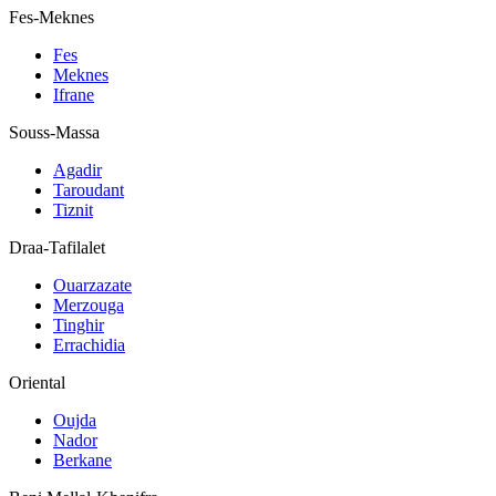
Fes-Meknes
Fes
Meknes
Ifrane
Souss-Massa
Agadir
Taroudant
Tiznit
Draa-Tafilalet
Ouarzazate
Merzouga
Tinghir
Errachidia
Oriental
Oujda
Nador
Berkane