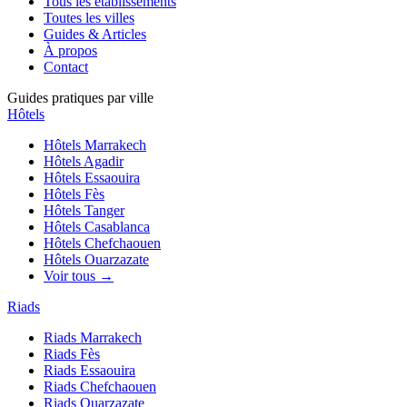
Tous les établissements
Toutes les villes
Guides & Articles
À propos
Contact
Guides pratiques par ville
Hôtels
Hôtels
Marrakech
Hôtels
Agadir
Hôtels
Essaouira
Hôtels
Fès
Hôtels
Tanger
Hôtels
Casablanca
Hôtels
Chefchaouen
Hôtels
Ouarzazate
Voir tous →
Riads
Riads
Marrakech
Riads
Fès
Riads
Essaouira
Riads
Chefchaouen
Riads
Ouarzazate