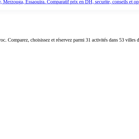
 Merzouga, Essaouira. Comparatif prix en DH, securite, conseils et opt
aroc. Comparez, choisissez et réservez parmi 31 activités dans 53 villes 