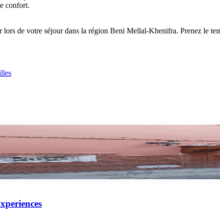
e confort.
lors de votre séjour dans la région Beni Mellal-Khenifra. Prenez le tem
lles
lmeraie, l'Agafay, vallée d'Ourika. Conseils, durées et avis.
Experiences