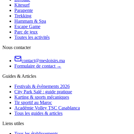
Kitesurf
Parapente
Trekking
Hammam & Spa
Escape Game
Parc de jeux
Toutes les activités
Nous contacter
contact@mesloisirs.ma
Formulaire de contact →
Guides & Articles
Festivals & évènements 2026
City Park Salé : guide pratique
Karting & sports mécaniques
Tir sportif au Maroc
Académie Volley TSC Casablanca
Tous les guides & articles
Liens utiles
Tous les établissements