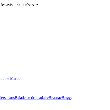
es avis, prix et réservez.
tout le Maroc
iers d'arts
Balade en dromadaire
Bivouac
Buggy