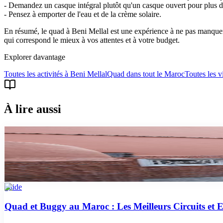
- Demandez un casque intégral plutôt qu'un casque ouvert pour plus d
- Pensez à emporter de l'eau et de la crème solaire.
En résumé, le quad à Beni Mellal est une expérience à ne pas manquer 
qui correspond le mieux à vos attentes et à votre budget.
Explorer davantage
Toutes les activités à
Beni Mellal
Quad
dans tout le Maroc
Toutes les vi
À lire aussi
faq
Prix du quad à Marrakech en 2026 : tarifs et conseils
Combien coûte une sortie en quad à Marrakech ? Tarifs 2026 dans la pa
guide
Quad et Buggy au Maroc : Les Meilleurs Circuits et 