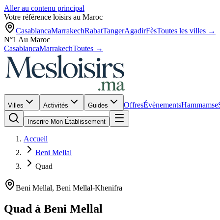
Aller au contenu principal
Votre référence loisirs au Maroc
Casablanca
Marrakech
Rabat
Tanger
Agadir
Fès
Toutes les villes →
N°1 Au Maroc
Casablanca
Marrakech
Toutes →
Offres
Évènements
Hammams
e
Villes
Activités
Guides
Inscrire Mon Établissement
Accueil
Beni Mellal
Quad
Beni Mellal
,
Beni Mellal-Khenifra
Quad
à
Beni Mellal