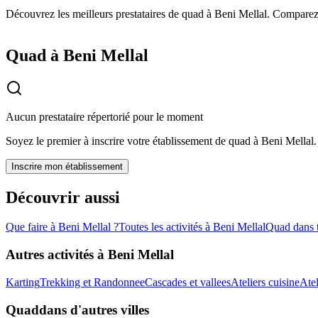
Découvrez les meilleurs prestataires de quad à Beni Mellal. Comparez l
Quad à Beni Mellal
Aucun prestataire répertorié pour le moment
Soyez le premier à inscrire votre établissement de
quad
à
Beni Mellal
.
Inscrire mon établissement
Découvrir aussi
Que faire à
Beni Mellal
?
Toutes les activités à
Beni Mellal
Quad
dans 
Autres activités à
Beni Mellal
Karting
Trekking et Randonnee
Cascades et vallees
Ateliers cuisine
Atel
Quad
dans d'autres villes