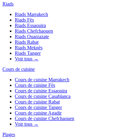
Riads
Riads
Marrakech
Riads
Fès
Riads
Essaouira
Riads
Chefchaouen
Riads
Ouarzazate
Riads
Rabat
Riads
Meknès
Riads
Tanger
Voir tous →
Cours de cuisine
Cours de cuisine
Marrakech
Cours de cuisine
Fès
Cours de cuisine
Essaouira
Cours de cuisine
Casablanca
Cours de cuisine
Rabat
Cours de cuisine
Tanger
Cours de cuisine
Agadir
Cours de cuisine
Chefchaouen
Voir tous →
Plages