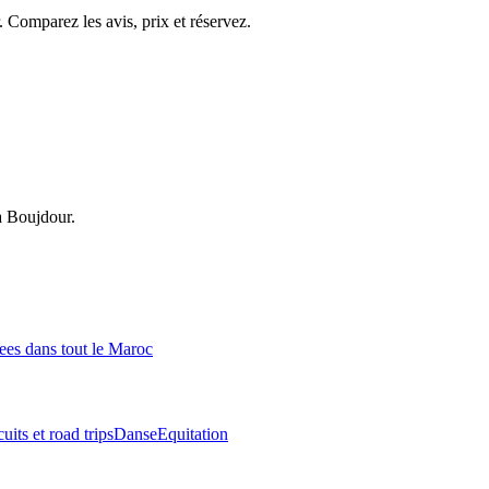
. Comparez les avis, prix et réservez.
à
Boujdour
.
ees
dans tout le Maroc
cuits et road trips
Danse
Equitation