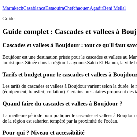
Marrakech
Casablanca
Essaouira
Chefchaouen
Agadir
Beni Mellal
Guide
Guide complet :
Cascades et vallees
à
Bouj
Cascades et vallees à Boujdour : tout ce qu'il faut sav
Boujdour est une destination prisée pour le cascades et vallees au Mar
touristique. Située dans la région Laayoune-Sakia El Hamra, la ville bén
Tarifs et budget pour le cascades et vallees à Boujdou
Les tarifs du cascades et vallees à Boujdour varient selon la durée, le ni
(équipement, transfert, collation). Certains prestataires proposent des t
Quand faire du cascades et vallees à Boujdour ?
La meilleure période pour pratiquer le cascades et vallees à Boujdour e
de la région est saharien tempéré par la proximité de l'océan.
Pour qui ? Niveau et accessibilité