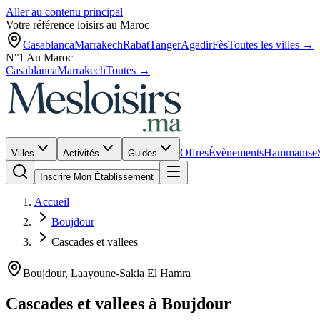
Aller au contenu principal
Votre référence loisirs au Maroc
Casablanca
Marrakech
Rabat
Tanger
Agadir
Fès
Toutes les villes →
N°1 Au Maroc
Casablanca
Marrakech
Toutes →
Offres
Évènements
Hammams
e
Villes
Activités
Guides
Inscrire Mon Établissement
Accueil
Boujdour
Cascades et vallees
Boujdour
,
Laayoune-Sakia El Hamra
Cascades et vallees
à
Boujdour