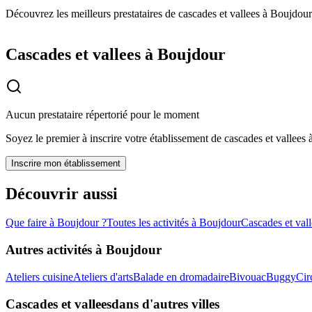
Découvrez les meilleurs prestataires de cascades et vallees à Boujdour
Cascades et vallees à Boujdour
Aucun prestataire répertorié pour le moment
Soyez le premier à inscrire votre établissement de
cascades et vallees
Inscrire mon établissement
Découvrir aussi
Que faire à
Boujdour
?
Toutes les activités à
Boujdour
Cascades et vall
Autres activités à
Boujdour
Ateliers cuisine
Ateliers d'arts
Balade en dromadaire
Bivouac
Buggy
Cir
Cascades et vallees
dans d'autres villes