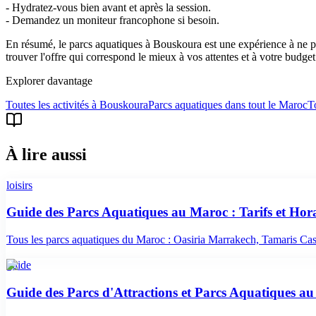
- Hydratez-vous bien avant et après la session.
- Demandez un moniteur francophone si besoin.
En résumé, le parcs aquatiques à Bouskoura est une expérience à ne pa
trouver l'offre qui correspond le mieux à vos attentes et à votre budget
Explorer davantage
Toutes les activités à
Bouskoura
Parcs aquatiques
dans tout le Maroc
To
À lire aussi
loisirs
Guide des Parcs Aquatiques au Maroc : Tarifs et Hor
Tous les parcs aquatiques du Maroc : Oasiria Marrakech, Tamaris Casa,
guide
Guide des Parcs d'Attractions et Parcs Aquatiques a