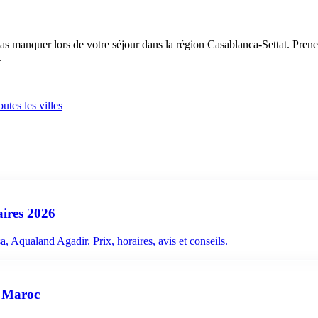
s manquer lors de votre séjour dans la région Casablanca-Settat. Prene
.
utes les villes
aires 2026
 Aqualand Agadir. Prix, horaires, avis et conseils.
u Maroc