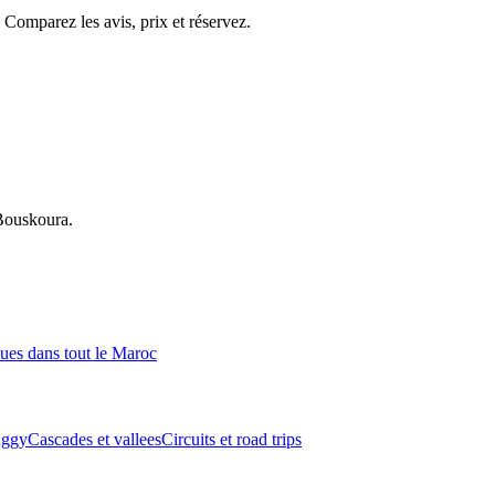
 Comparez les avis, prix et réservez.
Bouskoura
.
ques
dans tout le Maroc
ggy
Cascades et vallees
Circuits et road trips