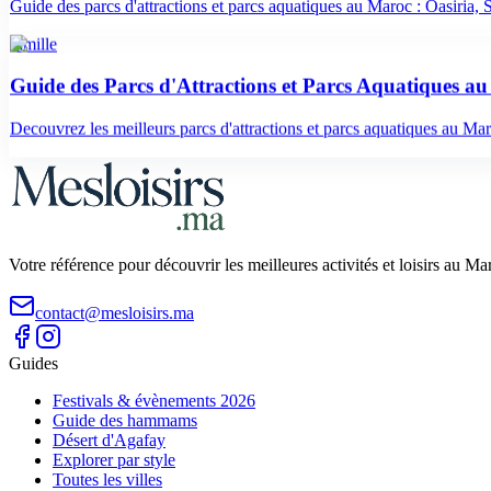
Guide des parcs d'attractions et parcs aquatiques au Maroc : Oasiria, S
famille
Guide des Parcs d'Attractions et Parcs Aquatiques a
Decouvrez les meilleurs parcs d'attractions et parcs aquatiques au Mar
Votre référence pour découvrir les meilleures activités et loisirs au M
contact@mesloisirs.ma
Guides
Festivals & évènements 2026
Guide des hammams
Désert d'Agafay
Explorer par style
Toutes les villes