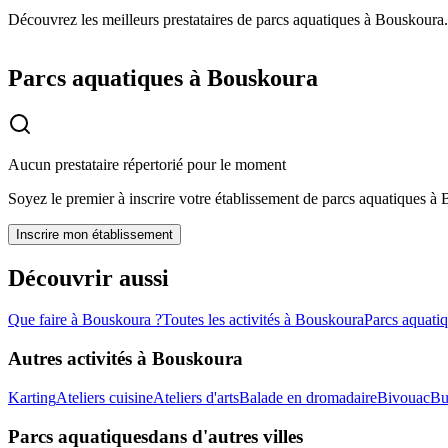
Découvrez les meilleurs prestataires de parcs aquatiques à Bouskoura.
Parcs aquatiques à Bouskoura
Aucun prestataire répertorié pour le moment
Soyez le premier à inscrire votre établissement de
parcs aquatiques
à
Inscrire mon établissement
Découvrir aussi
Que faire à
Bouskoura
?
Toutes les activités à
Bouskoura
Parcs aquati
Autres activités à
Bouskoura
Karting
Ateliers cuisine
Ateliers d'arts
Balade en dromadaire
Bivouac
Bu
Parcs aquatiques
dans d'autres villes