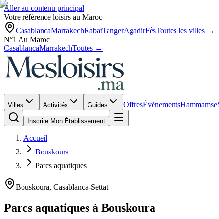
Aller au contenu principal
Votre référence loisirs au Maroc
Casablanca
Marrakech
Rabat
Tanger
Agadir
Fès
Toutes les villes →
N°1 Au Maroc
Casablanca
Marrakech
Toutes →
Offres
Évènements
Hammams
e
Villes
Activités
Guides
Inscrire Mon Établissement
Accueil
Bouskoura
Parcs aquatiques
Bouskoura
,
Casablanca-Settat
Parcs aquatiques
à
Bouskoura