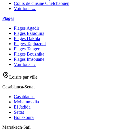
Cours de cuisine
Chefchaouen
Voir tous →
Plages
Plages
Agadir
Plages
Essaouira
Plages
Dakhla
Plages
Taghazout
Plages
Tanger
Plages
Bouznika
Plages
Imsouane
Voir tous →
Loisirs par ville
Casablanca-Settat
Casablanca
Mohammedia
El Jadida
Settat
Bouskoura
Marrakech-Safi