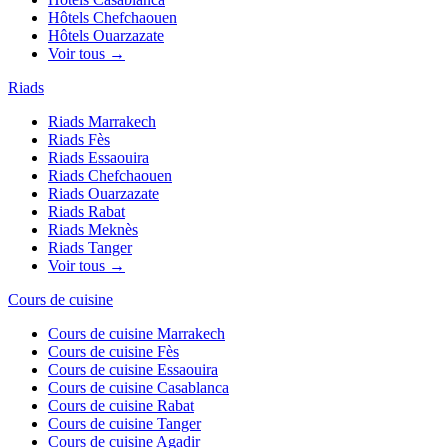
Hôtels
Chefchaouen
Hôtels
Ouarzazate
Voir tous →
Riads
Riads
Marrakech
Riads
Fès
Riads
Essaouira
Riads
Chefchaouen
Riads
Ouarzazate
Riads
Rabat
Riads
Meknès
Riads
Tanger
Voir tous →
Cours de cuisine
Cours de cuisine
Marrakech
Cours de cuisine
Fès
Cours de cuisine
Essaouira
Cours de cuisine
Casablanca
Cours de cuisine
Rabat
Cours de cuisine
Tanger
Cours de cuisine
Agadir