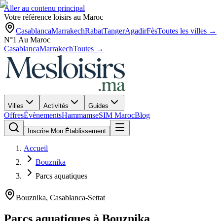
Aller au contenu principal
Votre référence loisirs au Maroc
Casablanca
Marrakech
Rabat
Tanger
Agadir
Fès
Toutes les villes →
N°1 Au Maroc
Casablanca
Marrakech
Toutes →
Villes
Activités
Guides
Offres
Évènements
Hammams
eSIM Maroc
Blog
Inscrire Mon Établissement
Accueil
Bouznika
Parcs aquatiques
Bouznika
,
Casablanca-Settat
Parcs aquatiques
à
Bouznika