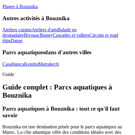
Plages
à
Bouznika
Autres activités à
Bouznika
Ateliers cuisine
Ateliers d'arts
Balade en
dromadaire
Bivouac
Buggy
Cascades et vallees
Circuits et road
trips
Danse
Parcs aquatiques
dans d'autres villes
Casablanca
Kenitra
Marrakech
Guide
Guide complet :
Parcs aquatiques
à
Bouznika
Parcs aquatiques à Bouznika : tout ce qu'il faut
savoir
Bouznika est une destination prisée pour le parcs aquatiques au
Maroc. La côte atlantique offre des conditions idéales avec des