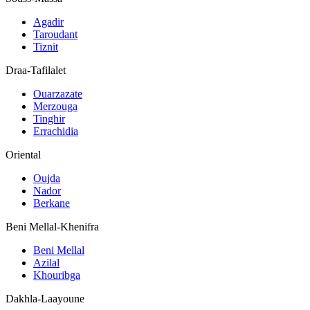
Agadir
Taroudant
Tiznit
Draa-Tafilalet
Ouarzazate
Merzouga
Tinghir
Errachidia
Oriental
Oujda
Nador
Berkane
Beni Mellal-Khenifra
Beni Mellal
Azilal
Khouribga
Dakhla-Laayoune