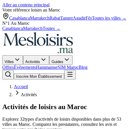
Aller au contenu principal
Votre référence loisirs au Maroc
Casablanca
Marrakech
Rabat
Tanger
Agadir
Fès
Toutes les villes →
N°1 Au Maroc
Casablanca
Marrakech
Toutes →
Villes
Activités
Guides
Offres
Évènements
Hammams
eSIM Maroc
Blog
Inscrire Mon Établissement
Accueil
Activités
Activités de loisirs au Maroc
Explorez
32
types d'activités de loisirs disponibles dans plus de 53
villes au Maroc. Comparez les prestataires, consultez les avis et