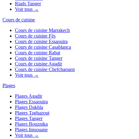
Riads
Tanger
Voir tous →
Cours de cuisine
Cours de cuisine
Marrakech
Cours de cuisine
Fès
Cours de cuisine
Essaouira
Cours de cuisine
Casablanca
Cours de cuisine
Rabat
Cours de cuisine
Tanger
Cours de cuisine
Agadir
Cours de cuisine
Chefchaouen
Voir tous →
Plages
Plages
Agadir
Plages
Essaouira
Plages
Dakhla
Plages
Taghazout
Plages
Tanger
Plages
Bouznika
Plages
Imsouane
Voir tous →