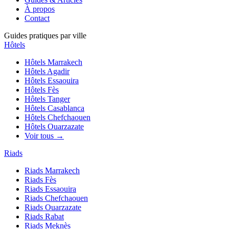
À propos
Contact
Guides pratiques par ville
Hôtels
Hôtels
Marrakech
Hôtels
Agadir
Hôtels
Essaouira
Hôtels
Fès
Hôtels
Tanger
Hôtels
Casablanca
Hôtels
Chefchaouen
Hôtels
Ouarzazate
Voir tous →
Riads
Riads
Marrakech
Riads
Fès
Riads
Essaouira
Riads
Chefchaouen
Riads
Ouarzazate
Riads
Rabat
Riads
Meknès