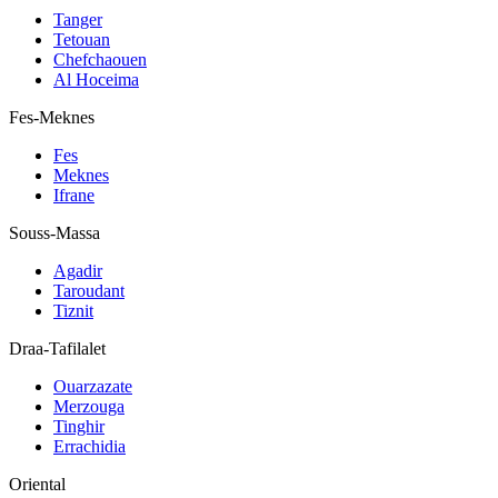
Tanger
Tetouan
Chefchaouen
Al Hoceima
Fes-Meknes
Fes
Meknes
Ifrane
Souss-Massa
Agadir
Taroudant
Tiznit
Draa-Tafilalet
Ouarzazate
Merzouga
Tinghir
Errachidia
Oriental