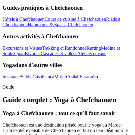
Guides pratiques à
Chefchaouen
Hôtels
à
Chefchaouen
Cours de cuisine
à
Chefchaouen
Riads
à
Chefchaouen
Hammams & Spas
à
Chefchaouen
Autres activités à
Chefchaouen
Excursions et Visites
Trekking et Randonnee
Karting
Medina et
Souks
Quad
Bivouac
Cascades et vallees
Ateliers cuisine
Yoga
dans d'autres villes
Imsouane
Saïdia
Casablanca
Mirleft
Asilah
Essaouira
Guide
Guide complet :
Yoga
à
Chefchaouen
Yoga à Chefchaouen : tout ce qu'il faut savoir
Chefchaouen est une destination prisée pour le yoga au Maroc.
L'atmosphère paisible de Chefchaouen en fait un lieu idéal pour le