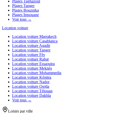
Plages
Taghazout
Plages
Tanger
Plages
Bouznika
Plages
Imsouane
Voir tous →
Location voiture
Location voiture
Marrakech
Location voiture
Casablanca
Location voiture
Agadir
Location voiture
Tanger
Location voiture
Fès
Location voiture
Rabat
Location voiture
Essaouira
Location voiture
Meknès
Location voiture
Mohammedia
Location voiture
Kénitra
Location voiture
Nador
Location voiture
Oujda
Location voiture
Tétouan
Location voiture
Dakhla
Voir tous →
Loisirs par ville