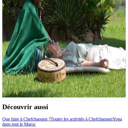
energy healing. Release hidden blockages through shamanic and
sacred feminine healing. Book your session and let nature_including
your own_ do the rest. Breathe. Release. Flourish. More about me
on www.chaouniya.com ---------- Besoin de détente ? Prenez le
temps de vous ressourcer au cœur de la Perle Bleue — un
sanctuaire de pratiques de bien-être ancrées dans la nature, la
créativité et la sagesse ancestrale. Revitalisez votre corps et apaisez
votre esprit avec le yoga et la méditation — en pleine nature, chez
moi ou à votre hôtel, selon les possibilités. Boostez votre vitalité et
reconnectez-vous profondément à vous-même grâce aux bains de
forêt (sylvothérapie). Explorez votre monde intérieur à travers l'art-
thérapie et l'expression créative intuitive. Harmonisez votre énergie
et retrouvez l'équilibre grâce aux soins énergétiques et vibratoires
(Reïki et Etv). Libérez les blocages ancrés et repartez légers grâce
aux soins chamaniques et la guérison du féminin sacré. Réservez
votre séance et laissez la nature — y compris la vôtre — faire le
reste. Respirez. Relâchez. Rayonnez. www.chaouniya.com
Pas encore d'avis
Découvrir aussi
Que faire à
Chefchaouen
?
Toutes les activités à
Chefchaouen
Yoga
dans tout le Maroc