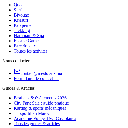
Quad
Surf
Bivouac
Kitesurf
Parapente
Trekking
Hammam & Spa
Escape Game
Parc de jeux
Toutes les activités
Nous contacter
contact@mesloisirs.ma
Formulaire de contact →
Guides & Articles
Festivals & évènements 2026
City Park Salé : guide pratique
Karting & sports mécaniques
Tir sportif au Maroc
Académie Volley TSC Casablanca
Tous les guides & articles