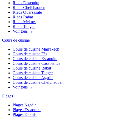
Riads
Essaouira
Riads
Chefchaouen
Riads
Ouarzazate
Riads
Rabat
Riads
Meknès
Riads
Tanger
Voir tous →
Cours de cuisine
Cours de cuisine
Marrakech
Cours de cuisine
Fès
Cours de cuisine
Essaouira
Cours de cuisine
Casablanca
Cours de cuisine
Rabat
Cours de cuisine
Tanger
Cours de cuisine
Agadir
Cours de cuisine
Chefchaouen
Voir tous →
Plages
Plages
Agadir
Plages
Essaouira
Plages
Dakhla