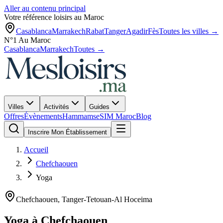
Aller au contenu principal
Votre référence loisirs au Maroc
Casablanca
Marrakech
Rabat
Tanger
Agadir
Fès
Toutes les villes →
N°1 Au Maroc
Casablanca
Marrakech
Toutes →
Villes
Activités
Guides
Offres
Évènements
Hammams
eSIM Maroc
Blog
Inscrire Mon Établissement
Accueil
Chefchaouen
Yoga
Chefchaouen
,
Tanger-Tetouan-Al Hoceima
Yoga
à
Chefchaouen