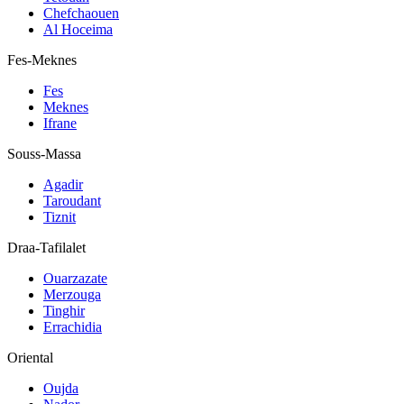
Chefchaouen
Al Hoceima
Fes-Meknes
Fes
Meknes
Ifrane
Souss-Massa
Agadir
Taroudant
Tiznit
Draa-Tafilalet
Ouarzazate
Merzouga
Tinghir
Errachidia
Oriental
Oujda