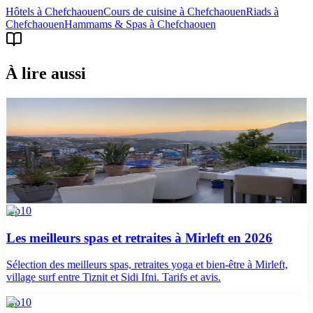
Hôtels
à
Chefchaouen
Cours de cuisine
à
Chefchaouen
Riads
à
Chefchaouen
Hammams & Spas
à
Chefchaouen
À lire aussi
guide
Que faire à Chefchaouen en 2 jours : itinéraire ville
bleue
Itinéraire 2 jours à Chefchaouen : médina bleue, kasbah, mosquée
espagnole, randonnée Akchour. Conseils horaires, tarifs et restos.
top10
Les meilleurs spas et retraites à Mirleft en 2026
Sélection des meilleurs spas, retraites yoga et bien-être à Mirleft,
village surf entre Tiznit et Sidi Ifni. Tarifs et avis.
top10