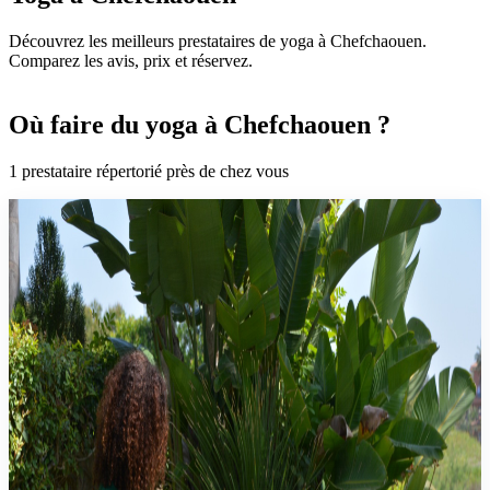
Découvrez les meilleurs prestataires de yoga à Chefchaouen.
Comparez les avis, prix et réservez.
Où faire du yoga à Chefchaouen ?
1
prestataire
répertorié
près de chez vous
yoga
Chaouniya Wellness
Chefchaouen
Need to pause ? Take time for your Self in the heart of the Blue
Pearl — a sanctuary of healing practices rooted in nature, creativity
and ancient wisdom. Rejuvenate your body and quiet your mind
with yoga and meditation — in nature, at my place or at your hotel
when possible. Boost your vitality and deeply reconnect with
yourself through forest bathing (sylvotherapy). Explore your inner
world through art therapy and intuitive creative expression.
Harmonize your energy and restore balance through Reiki and