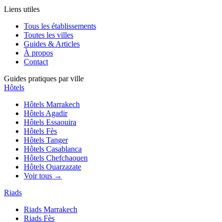
Liens utiles
Tous les établissements
Toutes les villes
Guides & Articles
À propos
Contact
Guides pratiques par ville
Hôtels
Hôtels
Marrakech
Hôtels
Agadir
Hôtels
Essaouira
Hôtels
Fès
Hôtels
Tanger
Hôtels
Casablanca
Hôtels
Chefchaouen
Hôtels
Ouarzazate
Voir tous →
Riads
Riads
Marrakech
Riads
Fès