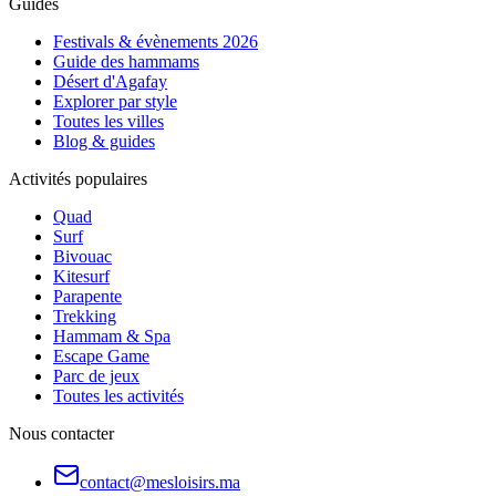
Guides
Festivals & évènements 2026
Guide des hammams
Désert d'Agafay
Explorer par style
Toutes les villes
Blog & guides
Activités populaires
Quad
Surf
Bivouac
Kitesurf
Parapente
Trekking
Hammam & Spa
Escape Game
Parc de jeux
Toutes les activités
Nous contacter
contact@mesloisirs.ma