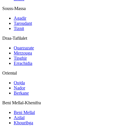
Souss-Massa
Agadir
Taroudant
Tiznit
Draa-Tafilalet
Ouarzazate
Merzouga
Tinghir
Errachidia
Oriental
Oujda
Nador
Berkane
Beni Mellal-Khenifra
Beni Mellal
Azilal
Khouribga