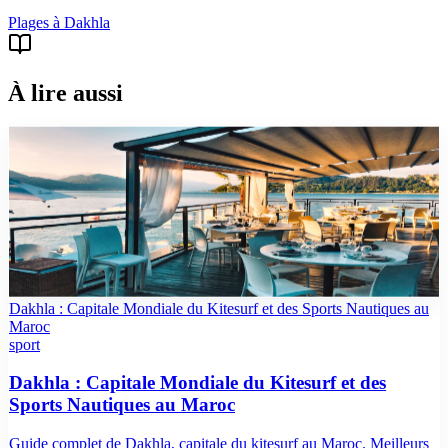
Plages
à
Dakhla
À lire aussi
guide
Guide du Kitesurf au Maroc : Dakhla, Essaouira et
les Meilleurs Spots
Guide du kitesurf au Maroc : meilleurs spots (Dakhla, Essaouira,
Sidi Kaouki), ecoles, prix en DH, conditions de vent, niveaux et
hebergement.
Dakhla : Capitale Mondiale du Kitesurf et des Sports Nautiques au
Maroc
sport
Dakhla : Capitale Mondiale du Kitesurf et des
Sports Nautiques au Maroc
Guide complet de Dakhla, capitale du kitesurf au Maroc. Meilleurs