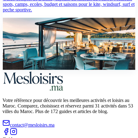
spots, camps, ecoles, budget et saisons pour le kite, windsurf, surf et
peche sportive.
guide
Les meilleurs sports nautiques a Dakhla : kitesurf,
surf, kayak et plus
Guide complet des sports nautiques a Dakhla : kitesurf, surf,
windsurf, wing foil, kayak, plongee, peche. Meilleurs spots, ecoles,
prix et conseils pratiques.
Votre référence pour découvrir les meilleures activités et loisirs au
Maroc. Comparez, choisissez et réservez parmi 31 activités dans 53
villes du Maroc. Plus de 172 guides et articles de blog.
contact@mesloisirs.ma