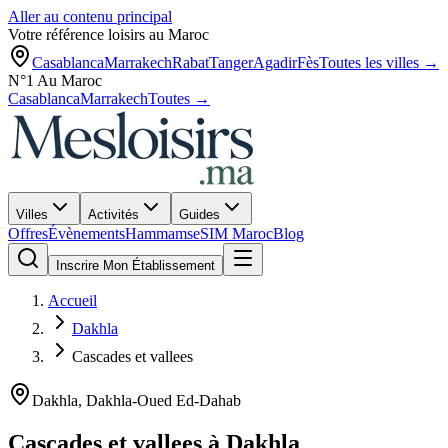
Aller au contenu principal
Votre référence loisirs au Maroc
Casablanca
Marrakech
Rabat
Tanger
Agadir
Fès
Toutes les villes →
N°1 Au Maroc
Casablanca
Marrakech
Toutes →
Villes
Activités
Guides
Offres
Évènements
Hammams
eSIM Maroc
Blog
Inscrire Mon Établissement
Accueil
Dakhla
Cascades et vallees
Dakhla
,
Dakhla-Oued Ed-Dahab
Cascades et vallees
à
Dakhla