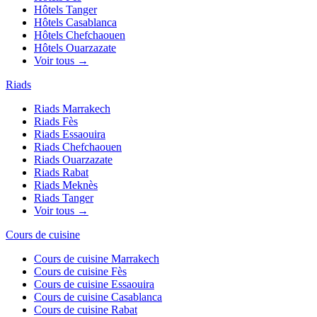
Hôtels
Tanger
Hôtels
Casablanca
Hôtels
Chefchaouen
Hôtels
Ouarzazate
Voir tous →
Riads
Riads
Marrakech
Riads
Fès
Riads
Essaouira
Riads
Chefchaouen
Riads
Ouarzazate
Riads
Rabat
Riads
Meknès
Riads
Tanger
Voir tous →
Cours de cuisine
Cours de cuisine
Marrakech
Cours de cuisine
Fès
Cours de cuisine
Essaouira
Cours de cuisine
Casablanca
Cours de cuisine
Rabat