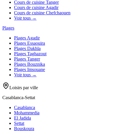
Cours de cuisine
Tanger
Cours de cuisine
Agadir
Cours de cuisine
Chefchaouen
Voir tous →
Plages
Plages
Agadir
Plages
Essaouira
Plages
Dakhla
Plages
Taghazout
Plages
Tanger
Plages
Bouznika
Plages
Imsouane
Voir tous →
Loisirs par ville
Casablanca-Settat
Casablanca
Mohammedia
El Jadida
Settat
Bouskoura