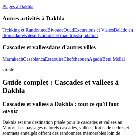
Plages
à
Dakhla
Autres activités à
Dakhla
Trekking et Randonnee
Bivouac
Quad
Excursions et Visites
Balade en
dromadaire
Kitesurf
Circuits et road trips
Equitation
Cascades et vallees
dans d'autres villes
Marrakech
Casablanca
Essaouira
Chefchaouen
Agadir
Beni Mellal
Guide
Guide complet :
Cascades et vallees
à
Dakhla
Cascades et vallees à Dakhla : tout ce qu'il faut
savoir
Dakhla est une destination prisée pour le cascades et vallees au
Maroc. Les paysages naturels cascades, vallées, forêts de cèdres et
sommets enneigés offrent des randonnées mémorables loin de