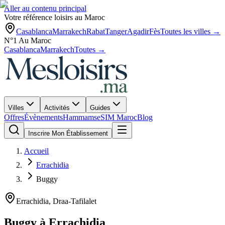
Aller au contenu principal
Votre référence loisirs au Maroc
Casablanca
Marrakech
Rabat
Tanger
Agadir
Fès
Toutes les villes →
N°1 Au Maroc
Casablanca
Marrakech
Toutes →
Villes
Activités
Guides
Offres
Évènements
Hammams
eSIM Maroc
Blog
Inscrire Mon Établissement
Accueil
Errachidia
Buggy
Errachidia
,
Draa-Tafilalet
Buggy
à
Errachidia