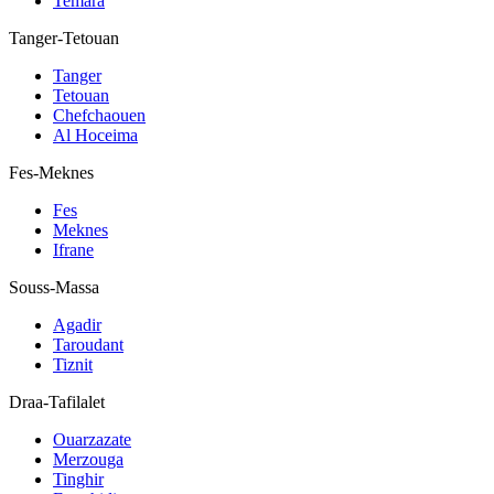
Temara
Tanger-Tetouan
Tanger
Tetouan
Chefchaouen
Al Hoceima
Fes-Meknes
Fes
Meknes
Ifrane
Souss-Massa
Agadir
Taroudant
Tiznit
Draa-Tafilalet
Ouarzazate
Merzouga
Tinghir