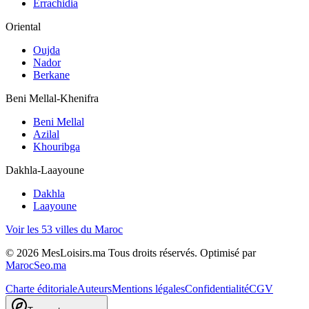
Errachidia
Oriental
Oujda
Nador
Berkane
Beni Mellal-Khenifra
Beni Mellal
Azilal
Khouribga
Dakhla-Laayoune
Dakhla
Laayoune
Voir les 53 villes du Maroc
©
2026
MesLoisirs.ma Tous droits réservés.
Optimisé par
MarocSeo.ma
Charte éditoriale
Auteurs
Mentions légales
Confidentialité
CGV