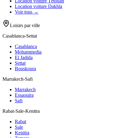
Location voiture
Tétouan
Location voiture
Dakhla
Voir tous →
Loisirs par ville
Casablanca-Settat
Casablanca
Mohammedia
El Jadida
Settat
Bouskoura
Marrakech-Safi
Marrakech
Essaouira
Safi
Rabat-Sale-Kenitra
Rabat
Sale
Kenitra