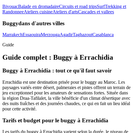
Bivouac
Balade en dromadaire
Circuits et road trips
Surf
Trekking et
Randonnee
Ateliers cuisine
Ateliers d'arts
Cascades et vallees
Buggy
dans d'autres villes
Marrakech
Essaouira
Merzouga
Agadir
Taghazout
Casablanca
Guide
Guide complet :
Buggy
à
Errachidia
Buggy à Errachidia : tout ce qu'il faut savoir
Errachidia est une destination prisée pour le buggy au Maroc. Les
paysages variés entre désert, palmeraies et pistes offrent un terrain de
jeu exceptionnel pour les amateurs de sensations fortes. Située dans
la région Draa-Tafilalet, la ville bénéficie d'un climat désertique avec
des nuits fraîches et des journées chaudes, ce qui en fait un lieu idéal
pour cette activité.
Tarifs et budget pour le buggy à Errachidia
Les tarifs du buggy à Errachidia varient selon la durée, le niveau de