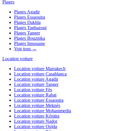
Plages
Plages
Agadir
Plages
Essaouira
Plages
Dakhla
Plages
Taghazout
Plages
Tanger
Plages
Bouznika
Plages
Imsouane
Voir tous →
Location voiture
Location voiture
Marrakech
Location voiture
Casablanca
Location voiture
Agadir
Location voiture
Tanger
Location voiture
Fès
Location voiture
Rabat
Location voiture
Essaouira
Location voiture
Meknès
Location voiture
Mohammedia
Location voiture
Kénitra
Location voiture
Nador
Location voiture
Oujda