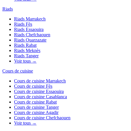
Riads
Riads
Marrakech
Riads
Fès
Riads
Essaouira
Riads
Chefchaouen
Riads
Ouarzazate
Riads
Rabat
Riads
Meknès
Riads
Tanger
Voir tous →
Cours de cuisine
Cours de cuisine
Marrakech
Cours de cuisine
Fès
Cours de cuisine
Essaouira
Cours de cuisine
Casablanca
Cours de cuisine
Rabat
Cours de cuisine
Tanger
Cours de cuisine
Agadir
Cours de cuisine
Chefchaouen
Voir tous →