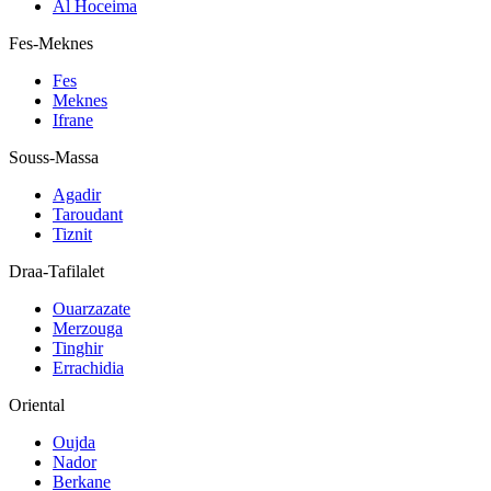
Al Hoceima
Fes-Meknes
Fes
Meknes
Ifrane
Souss-Massa
Agadir
Taroudant
Tiznit
Draa-Tafilalet
Ouarzazate
Merzouga
Tinghir
Errachidia
Oriental
Oujda
Nador
Berkane