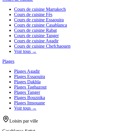
Cours de cuisine
Marrakech
Cours de cuisine
Fès
Cours de cuisine
Essaouira
Cours de cuisine
Casablanca
Cours de cuisine
Rabat
Cours de cuisine
Tanger
Cours de cuisine
Agadir
Cours de cuisine
Chefchaouen
Voir tous →
Plages
Plages
Agadir
Plages
Essaouira
Plages
Dakhla
Plages
Taghazout
Plages
Tanger
Plages
Bouznika
Plages
Imsouane
Voir tous →
Loisirs par ville
Casablanca-Settat