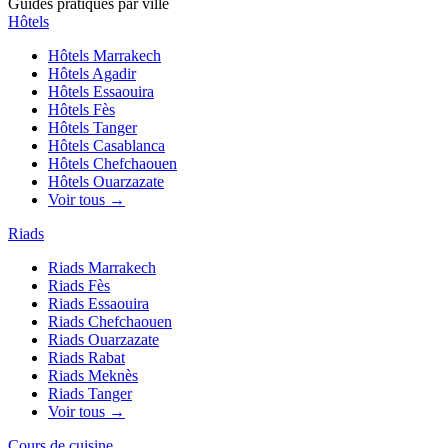
Guides pratiques par ville
Hôtels
Hôtels
Marrakech
Hôtels
Agadir
Hôtels
Essaouira
Hôtels
Fès
Hôtels
Tanger
Hôtels
Casablanca
Hôtels
Chefchaouen
Hôtels
Ouarzazate
Voir tous →
Riads
Riads
Marrakech
Riads
Fès
Riads
Essaouira
Riads
Chefchaouen
Riads
Ouarzazate
Riads
Rabat
Riads
Meknès
Riads
Tanger
Voir tous →
Cours de cuisine