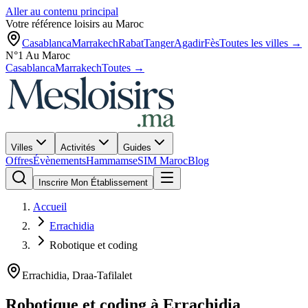
Aller au contenu principal
Votre référence loisirs au Maroc
Casablanca
Marrakech
Rabat
Tanger
Agadir
Fès
Toutes les villes →
N°1 Au Maroc
Casablanca
Marrakech
Toutes →
Villes
Activités
Guides
Offres
Évènements
Hammams
eSIM Maroc
Blog
Inscrire Mon Établissement
Accueil
Errachidia
Robotique et coding
Errachidia
,
Draa-Tafilalet
Robotique et coding
à
Errachidia