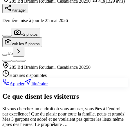
285 Bd Brahim Roudani, Casablanca 20250
|
4.3
(
1329
avis)
Partager
Dernière mise à jour le
25 mai 2026
+
2
photos
Voir les
5
photos
1
/
5
285 Bd Brahim Roudani, Casablanca 20250
Horaires disponibles
Appeler
Itinéraire
Ce que disent les visiteurs
Si vous cherchez un endroit où vous amuser, vous êtes à l’endroit
par excellence! Que du plaisir pour toute la famille, petits et grands!
Mes 3 garçons ont adoré et ne voulaient pas quitter les lieux même
après des heures! Le propriétaire …