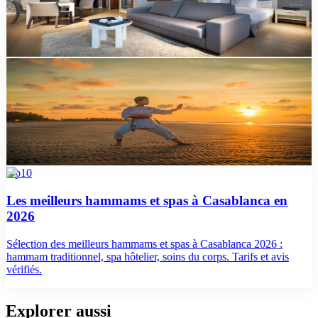
Itinéraire Casablanca en 2 jours : mosquée Hassan II, médina,
Corniche d'Aïn Diab, quartier Habous. Tarifs, restos et conseils.
top10
Les meilleures activités d'aventure à Casablanca en
2026
Sélection des meilleures activités d'aventure à Casablanca : karting,
paintball, escalade, accrobranche. Tarifs, durées et avis vérifiés.
top10
Les meilleurs hammams et spas à Casablanca en
2026
Sélection des meilleurs hammams et spas à Casablanca 2026 :
hammam traditionnel, spa hôtelier, soins du corps. Tarifs et avis
vérifiés.
Explorer aussi