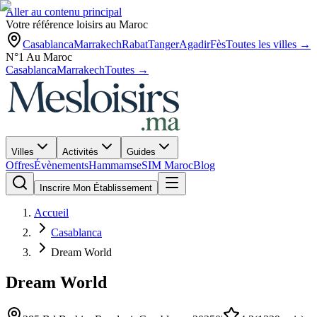
Aller au contenu principal
Votre référence loisirs au Maroc
Casablanca
Marrakech
Rabat
Tanger
Agadir
Fès
Toutes les villes →
N°1 Au Maroc
Casablanca
Marrakech
Toutes →
Villes
Activités
Guides
Offres
Évènements
Hammams
eSIM Maroc
Blog
Inscrire Mon Établissement
Accueil
Casablanca
Dream World
Dream World