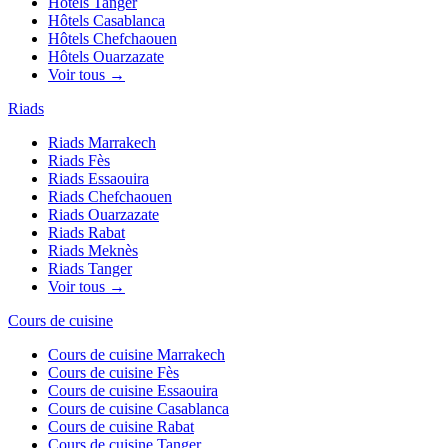
Hôtels
Tanger
Hôtels
Casablanca
Hôtels
Chefchaouen
Hôtels
Ouarzazate
Voir tous →
Riads
Riads
Marrakech
Riads
Fès
Riads
Essaouira
Riads
Chefchaouen
Riads
Ouarzazate
Riads
Rabat
Riads
Meknès
Riads
Tanger
Voir tous →
Cours de cuisine
Cours de cuisine
Marrakech
Cours de cuisine
Fès
Cours de cuisine
Essaouira
Cours de cuisine
Casablanca
Cours de cuisine
Rabat
Cours de cuisine
Tanger