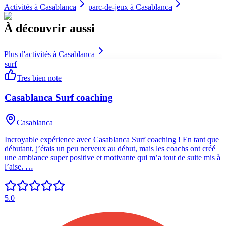
Activités à
Casablanca
parc-de-jeux
à
Casablanca
À découvrir aussi
Plus d'activités à
Casablanca
surf
Tres bien note
Casablanca Surf coaching
Casablanca
Incroyable expérience avec Casablanca Surf coaching ! En tant que
débutant, j’étais un peu nerveux au début, mais les coachs ont créé
une ambiance super positive et motivante qui m’a tout de suite mis à
l’aise. …
5.0