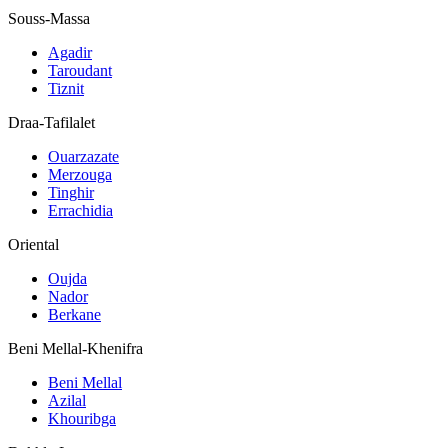
Souss-Massa
Agadir
Taroudant
Tiznit
Draa-Tafilalet
Ouarzazate
Merzouga
Tinghir
Errachidia
Oriental
Oujda
Nador
Berkane
Beni Mellal-Khenifra
Beni Mellal
Azilal
Khouribga