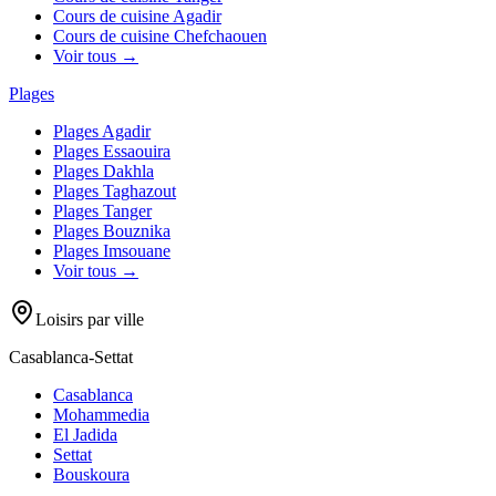
Cours de cuisine
Agadir
Cours de cuisine
Chefchaouen
Voir tous →
Plages
Plages
Agadir
Plages
Essaouira
Plages
Dakhla
Plages
Taghazout
Plages
Tanger
Plages
Bouznika
Plages
Imsouane
Voir tous →
Loisirs par ville
Casablanca-Settat
Casablanca
Mohammedia
El Jadida
Settat
Bouskoura