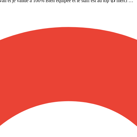
avail et je valide a 100% Bien équipée et le staff est au top 👍 merci …