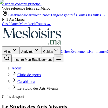
Aller au contenu principal
Votre référence loisirs au Maroc
Casablanca
Marrakech
Rabat
Tanger
Agadir
Fès
Toutes les villes →
N°1 Au Maroc
Casablanca
Marrakech
Toutes →
Offres
Évènements
Hammams
e
Villes
Activités
Guides
Inscrire Mon Établissement
Accueil
Clubs de sports
Casablanca
Le Studio des Arts Vivants
Clubs de sports
Le Studio des Arts Vivants