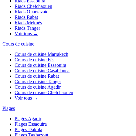
Riads
Essaouira
Riads
Chefchaouen
Riads
Ouarzazate
Riads
Rabat
Riads
Meknès
Riads
Tanger
Voir tous →
Cours de cuisine
Cours de cuisine
Marrakech
Cours de cuisine
Fès
Cours de cuisine
Essaouira
Cours de cuisine
Casablanca
Cours de cuisine
Rabat
Cours de cuisine
Tanger
Cours de cuisine
Agadir
Cours de cuisine
Chefchaouen
Voir tous →
Plages
Plages
Agadir
Plages
Essaouira
Plages
Dakhla
Plages
Taghazout