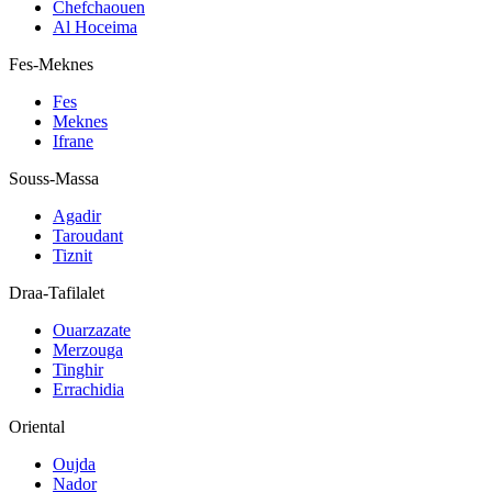
Chefchaouen
Al Hoceima
Fes-Meknes
Fes
Meknes
Ifrane
Souss-Massa
Agadir
Taroudant
Tiznit
Draa-Tafilalet
Ouarzazate
Merzouga
Tinghir
Errachidia
Oriental
Oujda
Nador