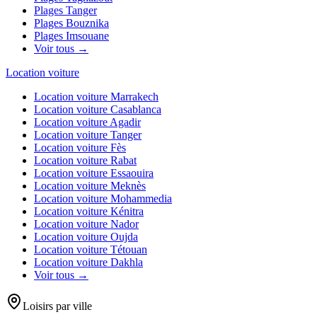
Plages
Tanger
Plages
Bouznika
Plages
Imsouane
Voir tous →
Location voiture
Location voiture
Marrakech
Location voiture
Casablanca
Location voiture
Agadir
Location voiture
Tanger
Location voiture
Fès
Location voiture
Rabat
Location voiture
Essaouira
Location voiture
Meknès
Location voiture
Mohammedia
Location voiture
Kénitra
Location voiture
Nador
Location voiture
Oujda
Location voiture
Tétouan
Location voiture
Dakhla
Voir tous →
Loisirs par ville