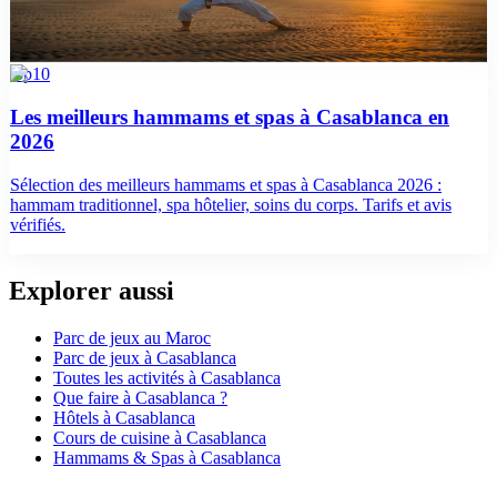
Sélection des meilleures activités d'aventure à Casablanca : karting,
paintball, escalade, accrobranche. Tarifs, durées et avis vérifiés.
top10
Les meilleurs hammams et spas à Casablanca en
2026
Sélection des meilleurs hammams et spas à Casablanca 2026 :
hammam traditionnel, spa hôtelier, soins du corps. Tarifs et avis
vérifiés.
Explorer aussi
Parc de jeux
au Maroc
Parc de jeux
à
Casablanca
Toutes les activités à
Casablanca
Que faire à
Casablanca
?
Hôtels
à
Casablanca
Cours de cuisine
à
Casablanca
Hammams & Spas
à
Casablanca