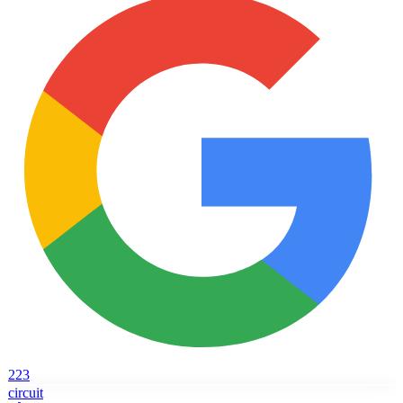
223
circuit