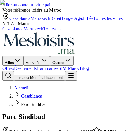
Aller au contenu principal
Votre référence loisirs au Maroc
Casablanca
Marrakech
Rabat
Tanger
Agadir
Fès
Toutes les villes →
N°1 Au Maroc
Casablanca
Marrakech
Toutes →
Villes
Activités
Guides
Offres
Évènements
Hammams
eSIM Maroc
Blog
Inscrire Mon Établissement
Accueil
Casablanca
Parc Sindibad
Parc Sindibad