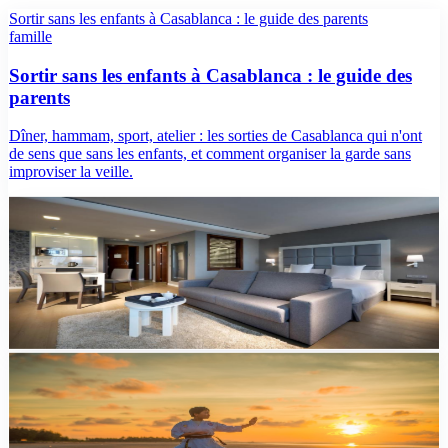
Sortir sans les enfants à Casablanca : le guide des parents
famille
Sortir sans les enfants à Casablanca : le guide des
parents
Dîner, hammam, sport, atelier : les sorties de Casablanca qui n'ont
de sens que sans les enfants, et comment organiser la garde sans
improviser la veille.
guide
Que faire à Casablanca en week-end : itinéraire
2026
Itinéraire Casablanca en 2 jours : mosquée Hassan II, médina,
Corniche d'Aïn Diab, quartier Habous. Tarifs, restos et conseils.
top10
Les meilleures activités d'aventure à Casablanca en
2026