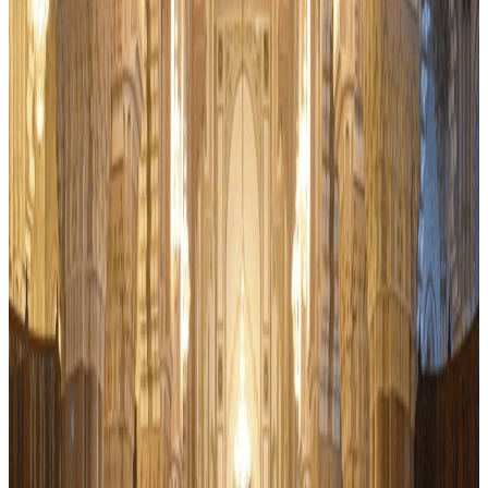
Tres bien note
Reservable
Casablanca : visite guidée privée avec billet pour la
mosquée Hassan II
Casablanca
Découvrez le mode de vie, l'architecture et les paysages de
Casablanca lors d'une visite touristique d'une demi-journée. Flânez
dans les rues de la médina, visitez la mosquée Hassan II et admirez
la cathédrale du Sacré-Cœur.
4.7
334
Réserver maintenant
dromadaire
Tres bien note
Mosquée Hassan-II
Casablanca