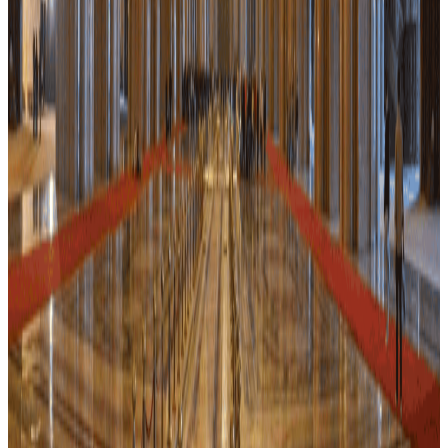
29974
excursion
302
MAD
Tres bien note
Reservable
Casablanca : Visite historique avec prise en charge
et retour à l'hôtel
Casablanca
Découvrez les souks animés, les mosquées majestueuses et les
riches saveurs de Casablanca lors d'une visite culturelle qui célèbre
l'héritage et l'hospitalité marocains.