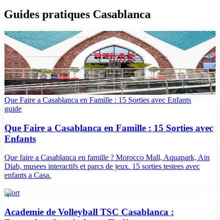
Guides pratiques Casablanca
top10
Les meilleurs hôtels à Casablanca en 2026
Sélection 2026 des meilleurs hôtels à Casablanca : Maarif, Anfa,
Corniche, centre-ville. Tarifs, équipements et avis vérifiés Booking.
Que Faire a Casablanca en Famille : 15 Sorties avec Enfants
guide
Que Faire a Casablanca en Famille : 15 Sorties avec
Enfants
Que faire a Casablanca en famille ? Morocco Mall, Aquapark, Ain
Diab, musees interactifs et parcs de jeux. 15 sorties testees avec
enfants a Casa.
sport
Academie de Volleyball TSC Casablanca :