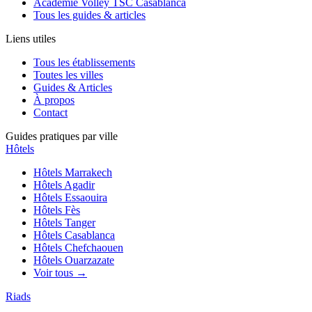
Académie Volley TSC Casablanca
Tous les guides & articles
Liens utiles
Tous les établissements
Toutes les villes
Guides & Articles
À propos
Contact
Guides pratiques par ville
Hôtels
Hôtels
Marrakech
Hôtels
Agadir
Hôtels
Essaouira
Hôtels
Fès
Hôtels
Tanger
Hôtels
Casablanca
Hôtels
Chefchaouen
Hôtels
Ouarzazate
Voir tous →
Riads