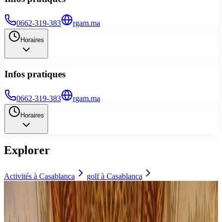
0662-319-383
rgam.ma
Horaires
Infos pratiques
0662-319-383
rgam.ma
Horaires
Explorer
Activités à
Casablanca
golf
à
Casablanca
À découvrir aussi