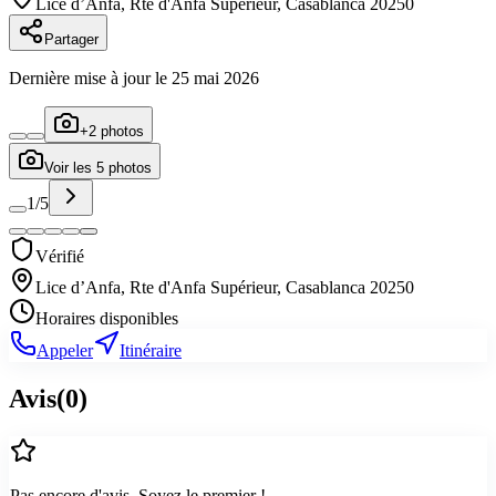
Lice d’Anfa, Rte d'Anfa Supérieur, Casablanca 20250
Partager
Dernière mise à jour le
25 mai 2026
+
2
photos
Voir les
5
photos
1
/
5
Vérifié
Lice d’Anfa, Rte d'Anfa Supérieur, Casablanca 20250
Horaires disponibles
Appeler
Itinéraire
Avis
(
0
)
Pas encore d'avis. Soyez le premier !