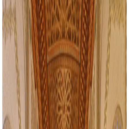
Plus d'activités à
Casablanca
medina
468
MAD
Tres bien note
Reservable
Casablanca : visite guidée privée avec billet pour la
mosquée Hassan II
Casablanca
Découvrez le mode de vie, l'architecture et les paysages de
Casablanca lors d'une visite touristique d'une demi-journée. Flânez
dans les rues de la médina, visitez la mosquée Hassan II et admirez
la cathédrale du Sacré-Cœur.
4.7
334
Réserver maintenant
dromadaire
Tres bien note
Mosquée Hassan-II