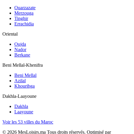
Ouarzazate
Merzouga
Tinghir
Errachidia
Oriental
Oujda
Nador
Berkane
Beni Mellal-Khenifra
Beni Mellal
Azilal
Khouribga
Dakhla-Laayoune
Dakhla
Laayoune
Voir les 53 villes du Maroc
©
2026
MesLoisirs.ma Tous droits réservés.
Optimisé par