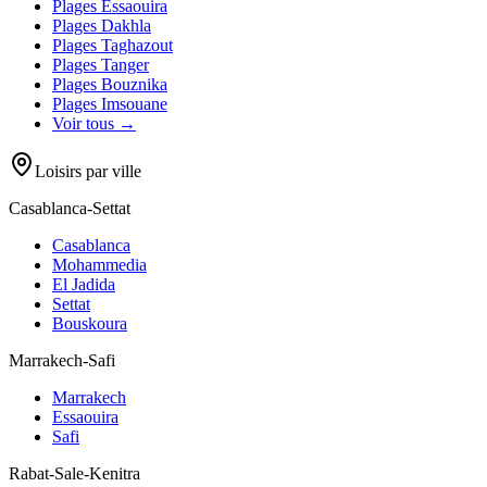
Plages
Essaouira
Plages
Dakhla
Plages
Taghazout
Plages
Tanger
Plages
Bouznika
Plages
Imsouane
Voir tous →
Loisirs par ville
Casablanca-Settat
Casablanca
Mohammedia
El Jadida
Settat
Bouskoura
Marrakech-Safi
Marrakech
Essaouira
Safi
Rabat-Sale-Kenitra