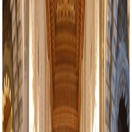
29974
excursion
302
MAD
Tres bien note
Reservable
Casablanca : Visite historique avec prise en charge
et retour à l'hôtel
Casablanca
Découvrez les souks animés, les mosquées majestueuses et les
riches saveurs de Casablanca lors d'une visite culturelle qui célèbre
l'héritage et l'hospitalité marocains.