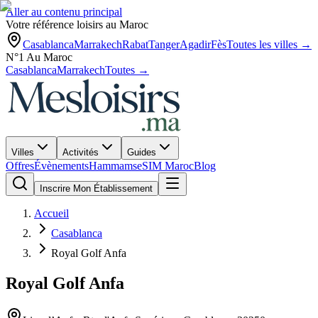
Aller au contenu principal
Votre référence loisirs au Maroc
Casablanca
Marrakech
Rabat
Tanger
Agadir
Fès
Toutes les villes →
N°1 Au Maroc
Casablanca
Marrakech
Toutes →
Villes
Activités
Guides
Offres
Évènements
Hammams
eSIM Maroc
Blog
Inscrire Mon Établissement
Accueil
Casablanca
Royal Golf Anfa
Royal Golf Anfa