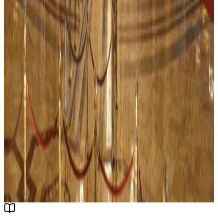
4.7
354
Réserver maintenant
excursion
468
MAD
Tres bien note
Reservable
Casablanca : Tour de ville avec billet d'entrée à la
Mosquée Hassan II
Casablanca
Découvrez les points forts de Casablanca lors d'une visite d'une
demi-journée en petit groupe. Explorez les destinations les plus
fascinantes de la ville, du Rick's Café aux rues de l'époque
coloniale. Détendez-vous dans le transport climatisé.
4.6
1178
Réserver maintenant
Plus d'activités à
Casablanca