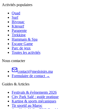
Activités populaires
Quad
Surf
Bivouac
Kitesurf
Parapente
Trekking
Hammam & Spa
Escape Game
Parc de jeux
Toutes les activités
Nous contacter
contact@mesloisirs.ma
Formulaire de contact →
Guides & Articles
Festivals & évènements 2026
City Park Salé : guide pratique
Karting & sports mécaniques
Tir sportif au Maroc