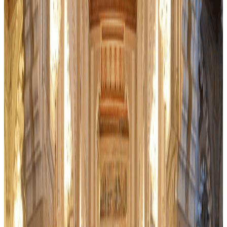
4.7
354
Réserver maintenant
excursion
468
MAD
Tres bien note
Reservable
Casablanca : Tour de ville avec billet d'entrée à la
Mosquée Hassan II
Casablanca
Découvrez les points forts de Casablanca lors d'une visite d'une
demi-journée en petit groupe. Explorez les destinations les plus
fascinantes de la ville, du Rick's Café aux rues de l'époque
coloniale. Détendez-vous dans le transport climatisé.
4.6
1178
Réserver maintenant
medina
468
MAD