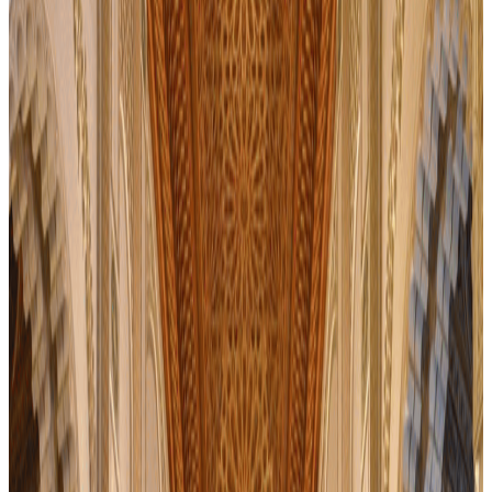
Casablanca
J'ai visité pas mal de mosquées mais celle- ci est quand même
spéciale de par ses dimensions, situation exceptionnelles et
ouverture à tous les publics (personne ne m'a demandée de mettre 1
voile ni à aucune des nombreuses touristes …
4.7