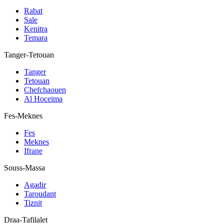
Rabat
Sale
Kenitra
Temara
Tanger-Tetouan
Tanger
Tetouan
Chefchaouen
Al Hoceima
Fes-Meknes
Fes
Meknes
Ifrane
Souss-Massa
Agadir
Taroudant
Tiznit
Draa-Tafilalet