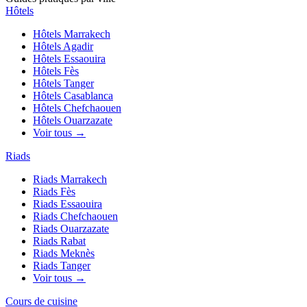
Hôtels
Hôtels
Marrakech
Hôtels
Agadir
Hôtels
Essaouira
Hôtels
Fès
Hôtels
Tanger
Hôtels
Casablanca
Hôtels
Chefchaouen
Hôtels
Ouarzazate
Voir tous →
Riads
Riads
Marrakech
Riads
Fès
Riads
Essaouira
Riads
Chefchaouen
Riads
Ouarzazate
Riads
Rabat
Riads
Meknès
Riads
Tanger
Voir tous →
Cours de cuisine