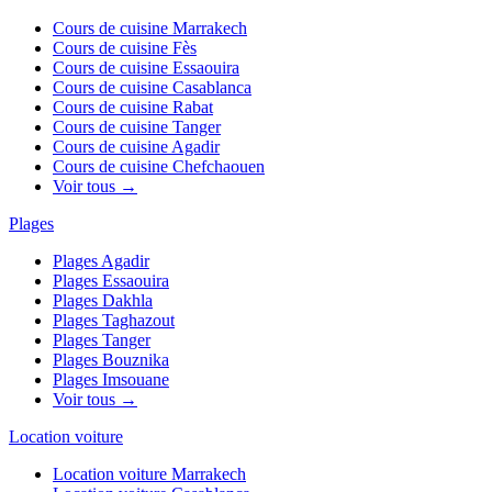
Cours de cuisine
Marrakech
Cours de cuisine
Fès
Cours de cuisine
Essaouira
Cours de cuisine
Casablanca
Cours de cuisine
Rabat
Cours de cuisine
Tanger
Cours de cuisine
Agadir
Cours de cuisine
Chefchaouen
Voir tous →
Plages
Plages
Agadir
Plages
Essaouira
Plages
Dakhla
Plages
Taghazout
Plages
Tanger
Plages
Bouznika
Plages
Imsouane
Voir tous →
Location voiture
Location voiture
Marrakech