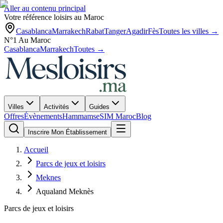
Aller au contenu principal
Votre référence loisirs au Maroc
Casablanca
Marrakech
Rabat
Tanger
Agadir
Fès
Toutes les villes →
N°1 Au Maroc
Casablanca
Marrakech
Toutes →
Villes
Activités
Guides
Offres
Évènements
Hammams
eSIM Maroc
Blog
Inscrire Mon Établissement
Accueil
Parcs de jeux et loisirs
Meknes
Aqualand Meknès
Parcs de jeux et loisirs