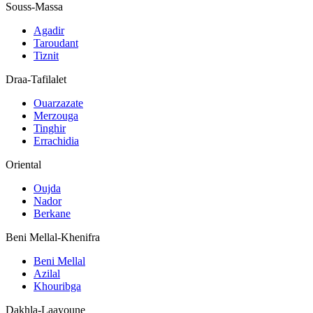
Souss-Massa
Agadir
Taroudant
Tiznit
Draa-Tafilalet
Ouarzazate
Merzouga
Tinghir
Errachidia
Oriental
Oujda
Nador
Berkane
Beni Mellal-Khenifra
Beni Mellal
Azilal
Khouribga
Dakhla-Laayoune