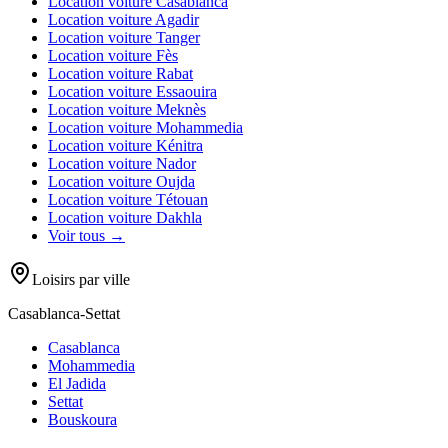
Location voiture
Casablanca
Location voiture
Agadir
Location voiture
Tanger
Location voiture
Fès
Location voiture
Rabat
Location voiture
Essaouira
Location voiture
Meknès
Location voiture
Mohammedia
Location voiture
Kénitra
Location voiture
Nador
Location voiture
Oujda
Location voiture
Tétouan
Location voiture
Dakhla
Voir tous →
Loisirs par ville
Casablanca-Settat
Casablanca
Mohammedia
El Jadida
Settat
Bouskoura