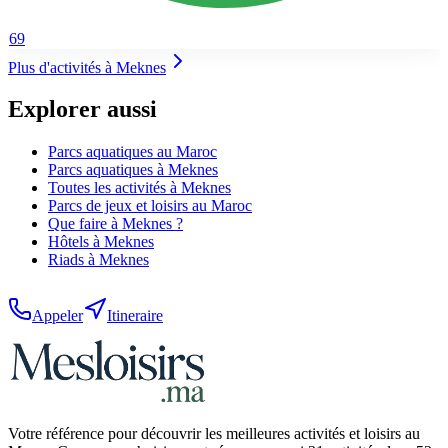
69
Plus d'activités à
Meknes
Explorer aussi
Parcs aquatiques
au Maroc
Parcs aquatiques
à
Meknes
Toutes les activités à
Meknes
Parcs de jeux et loisirs
au Maroc
Que faire à
Meknes
?
Hôtels
à
Meknes
Riads
à
Meknes
Appeler
Itineraire
Votre référence pour découvrir les meilleures activités et loisirs au