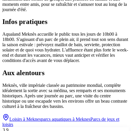
moments entre amis, pour se rafraîchir et s'amuser tout au long de la
journée d'été.
Infos pratiques
Aqualand Meknès accueille le public tous les jours de 10h00 à
18h00. S'agissant d'un parc de plein air, il prend tout son sens durant
la saison estivale : prévoyez maillot de bain, serviette, protection
solaire et de quoi vous hydrater. L'affluence étant plus forte le week-
end et durant les vacances, mieux vaut anticiper et vérifier les
conditions d'accès avant de vous déplacer.
Aux alentours
Meknès, ville impériale classée au patrimoine mondial, complète
idéalement la sortie avec sa médina, ses remparts et ses monuments
historiques. Après une journée au parc, une visite du centre
historique ou une escapade vers les environs offre un beau contraste
culturel à la fraîcheur des bassins.
Loisirs à
Meknes
parcs aquatiques
à
Meknes
Parcs de jeux et
loisirs
3.9