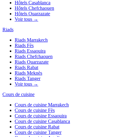
Hôtels
Casablanca
Hôtels
Chefchaouen
Hôtels
Ouarzazate
Voir tous →
Riads
Riads
Marrakech
Riads
Fès
Riads
Essaouira
Riads
Chefchaouen
Riads
Ouarzazate
Riads
Rabat
Riads
Meknès
Riads
Tanger
Voir tous →
Cours de cuisine
Cours de cuisine
Marrakech
Cours de cuisine
Fès
Cours de cuisine
Essaouira
Cours de cuisine
Casablanca
Cours de cuisine
Rabat
Cours de cuisine
Tanger