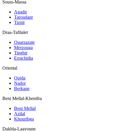
Souss-Massa
Agadir
Taroudant
Tiznit
Draa-Tafilalet
Ouarzazate
Merzouga
Tinghir
Errachidia
Oriental
Oujda
Nador
Berkane
Beni Mellal-Khenifra
Beni Mellal
Azilal
Khouribga
Dakhla-Laayoune