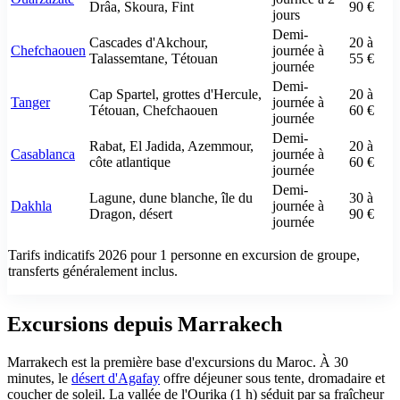
Drâa, Skoura, Fint
90 €
jours
Demi-
Cascades d'Akchour,
20 à
Chefchaouen
journée à
Talassemtane, Tétouan
55 €
journée
Demi-
Cap Spartel, grottes d'Hercule,
20 à
Tanger
journée à
Tétouan, Chefchaouen
60 €
journée
Demi-
Rabat, El Jadida, Azemmour,
20 à
Casablanca
journée à
côte atlantique
60 €
journée
Demi-
Lagune, dune blanche, île du
30 à
Dakhla
journée à
Dragon, désert
90 €
journée
Tarifs indicatifs 2026 pour 1 personne en excursion de groupe,
transferts généralement inclus.
Excursions depuis Marrakech
Marrakech est la première base d'excursions du Maroc. À 30
minutes, le
désert d'Agafay
offre déjeuner sous tente, dromadaire et
coucher de soleil. La vallée de l'Ourika (1 h) séduit par sa fraîcheur