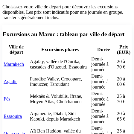
Choisissez votre ville de départ pour découvrir les excursions
disponibles. Les prix sont indicatifs pour une journée en groupe,
transferts généralement inclus.
Excursions au Maroc : tableau par ville de départ
Ville de
Prix
Excursions phares
Durée
départ
(EUR)
Demi-
Agafay, vallée de l'Ourika,
20 à
Marrakech
journée à
cascades d'Ouzoud, Essaouira
70 €
journée
Demi-
Paradise Valley, Crocoparc,
20 à
Agadir
journée à
Imouzzer, Taroudant
60 €
journée
Demi-
Meknès & Volubilis, Ifrane,
25 à
Fès
journée à
Moyen Atlas, Chefchaouen
70 €
journée
Demi-
Arganeraie, Diabat, Sidi
20 à
Essaouira
journée à
Kaouki, depuis Marrakech
65 €
journée
Demi-
Aït Ben Haddou, vallée du
25 à
Ouarzazate
journée à 2