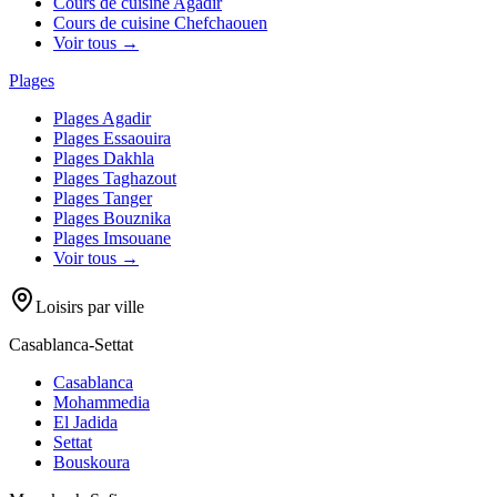
Cours de cuisine
Agadir
Cours de cuisine
Chefchaouen
Voir tous →
Plages
Plages
Agadir
Plages
Essaouira
Plages
Dakhla
Plages
Taghazout
Plages
Tanger
Plages
Bouznika
Plages
Imsouane
Voir tous →
Loisirs par ville
Casablanca-Settat
Casablanca
Mohammedia
El Jadida
Settat
Bouskoura