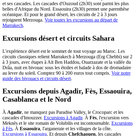
et ses cascades. Les cascades d'Ouzoud (2h30) sont parmi les plus
belles d'Afrique du Nord. Essaouira (2h30) permet une parenthèse
océanique. Et pour le grand désert, les circuits de 2 à 3 jours
rejoignent Merzouga.
Voir toutes les excursions au départ de
Marrakech
.
Excursions désert et circuits Sahara
L'expérience désert est le sommet de tout voyage au Maroc. Les
circuits classiques relient Marrakech à Merzouga (Erg Chebbi) sur 2
à 3 jours, avec étapes à Aït Ben Haddou, Ouarzazate et la vallée du
Drâa, nuit en bivouac sous les étoiles et balade à dos de dromadaire
au lever du soleil. Comptez 90 à 200 euros tout compris.
Voir notre
guide des bivouacs et circuits désert
.
Excursions depuis Agadir, Fès, Essaouira,
Casablanca et le Nord
À
Agadir
, ne manquez pas Paradise Valley, le Crocoparc et les
cascades d'Imouzzer.
Excursions à Agadir
. À
Fès
, l'excursion vers
Meknès et le site romain de Volubilis est incontournable.
Excursions
à Fès
. À
Essaouira
, l'arganeraie et les villages de la côte.
Excursions à Essaouira
. Et depuis
Chefchaouen
, les cascades