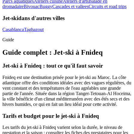
Parcs aquatiques
Ateliers cuisine
Ateliers d'arts
Balade en
dromadaire
Bivouac
Buggy
Cascades et vallees
Circuits et road trips
Jet-ski
dans d'autres villes
Casablanca
Taghazout
Guide
Guide complet :
Jet-ski
à
Fnideq
Jet-ski à Fnideq : tout ce qu'il faut savoir
Fnideq est une destination prisée pour le jet-ski au Maroc. La côte
atlantique offre des conditions idéales avec des vagues régulières, du
vent constant et des températures de l'eau agréables une grande
partie de l'année. Située dans la région Tanger-Tetouan-Al Hoceima,
la ville bénéficie d'un climat méditerranéen avec des étés secs et des
hivers humides, ce qui en fait un lieu idéal pour cette activité.
Tarifs et budget pour le jet-ski à Fnideq
Les tarifs du jet-ski à Fnideq varient selon la durée, le niveau de
prestation et la saison : consultez les fiches des prestataires pour les