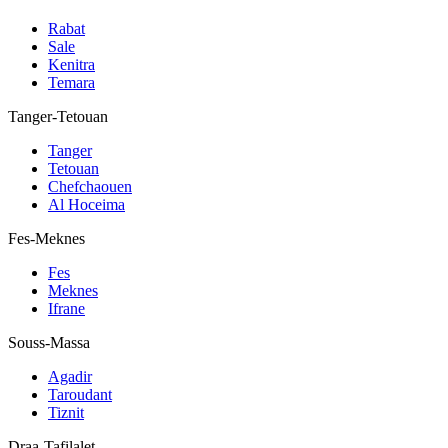
Rabat
Sale
Kenitra
Temara
Tanger-Tetouan
Tanger
Tetouan
Chefchaouen
Al Hoceima
Fes-Meknes
Fes
Meknes
Ifrane
Souss-Massa
Agadir
Taroudant
Tiznit
Draa-Tafilalet