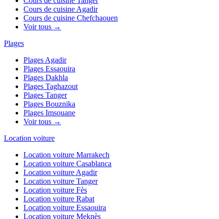
Cours de cuisine
Tanger
Cours de cuisine
Agadir
Cours de cuisine
Chefchaouen
Voir tous →
Plages
Plages
Agadir
Plages
Essaouira
Plages
Dakhla
Plages
Taghazout
Plages
Tanger
Plages
Bouznika
Plages
Imsouane
Voir tous →
Location voiture
Location voiture
Marrakech
Location voiture
Casablanca
Location voiture
Agadir
Location voiture
Tanger
Location voiture
Fès
Location voiture
Rabat
Location voiture
Essaouira
Location voiture
Meknès