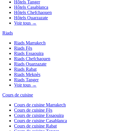
Hôtels
Tanger
Hôtels
Casablanca
Hôtels
Chefchaouen
Hôtels
Ouarzazate
Voir tous →
Riads
Riads
Marrakech
Riads
Fès
Riads
Essaouira
Riads
Chefchaouen
Riads
Ouarzazate
Riads
Rabat
Riads
Meknès
Riads
Tanger
Voir tous →
Cours de cuisine
Cours de cuisine
Marrakech
Cours de cuisine
Fès
Cours de cuisine
Essaouira
Cours de cuisine
Casablanca
Cours de cuisine
Rabat