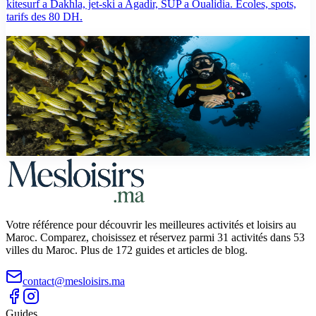
kitesurf a Dakhla, jet-ski a Agadir, SUP a Oualidia. Ecoles, spots,
tarifs des 80 DH.
sport
Activites Nautiques au Maroc : Kayak, Jet Ski,
Paddle et Plus
Guide des activites nautiques au Maroc : jet ski, kayak, stand-up
paddle, kitesurf et surf. Meilleurs spots, tarifs, ecoles et conseils
pour profiter de la mer.
Votre référence pour découvrir les meilleures activités et loisirs au
Maroc. Comparez, choisissez et réservez parmi 31 activités dans 53
villes du Maroc. Plus de 172 guides et articles de blog.
contact@mesloisirs.ma
Guides