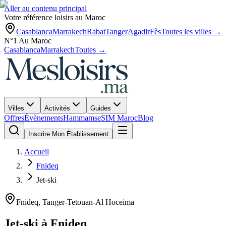
Aller au contenu principal
Votre référence loisirs au Maroc
Casablanca
Marrakech
Rabat
Tanger
Agadir
Fès
Toutes les villes →
N°1 Au Maroc
Casablanca
Marrakech
Toutes →
Villes
Activités
Guides
Offres
Évènements
Hammams
eSIM Maroc
Blog
Inscrire Mon Établissement
Accueil
Fnideq
Jet-ski
Fnideq
,
Tanger-Tetouan-Al Hoceima
Jet-ski
à
Fnideq