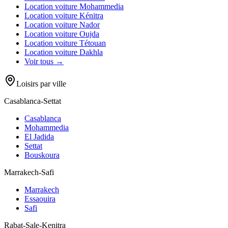
Location voiture
Mohammedia
Location voiture
Kénitra
Location voiture
Nador
Location voiture
Oujda
Location voiture
Tétouan
Location voiture
Dakhla
Voir tous →
Loisirs par ville
Casablanca-Settat
Casablanca
Mohammedia
El Jadida
Settat
Bouskoura
Marrakech-Safi
Marrakech
Essaouira
Safi
Rabat-Sale-Kenitra