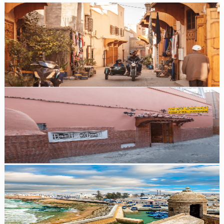
Guides
Marrakech : l'excursion en sidecar vintage, une
signature inédite
Decouvrir Marrakech en sidecar vintage : medina, lieux secrets,
street art, itineraires sur mesure pour familles et slow travelers.
Duree, tarifs et conseils pratiques.
comparatif
Excursion Atlas ou désert depuis Marrakech : que
choisir ?
Excursion Atlas ou désert depuis Marrakech : comparatif durée,
prix, paysages, niveau d'effort. Notre verdict pour choisir.
guide
Excursion à Essaouira depuis Marrakech : le guide
d'une journée
Itinéraire heure par heure, prix en MAD, transport, conseils : tout