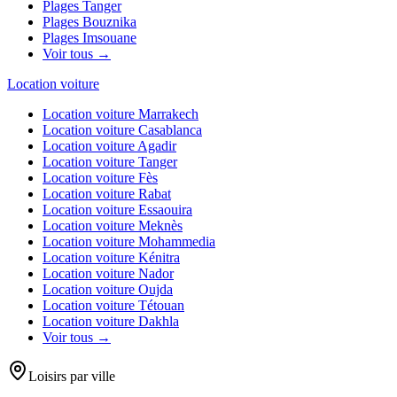
Plages
Tanger
Plages
Bouznika
Plages
Imsouane
Voir tous →
Location voiture
Location voiture
Marrakech
Location voiture
Casablanca
Location voiture
Agadir
Location voiture
Tanger
Location voiture
Fès
Location voiture
Rabat
Location voiture
Essaouira
Location voiture
Meknès
Location voiture
Mohammedia
Location voiture
Kénitra
Location voiture
Nador
Location voiture
Oujda
Location voiture
Tétouan
Location voiture
Dakhla
Voir tous →
Loisirs par ville