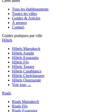
Liens utiles
Tous les établissements
Toutes les villes
Guides & Articles
À propos
Contact
Guides pratiques par ville
Hôtels
Hôtels
Marrakech
Hôtels
Agadir
Hôtels
Essaouira
Hôtels
Fès
Hôtels
Tanger
Hôtels
Casablanca
Hôtels
Chefchaouen
Hôtels
Ouarzazate
Voir tous →
Riads
Riads
Marrakech
Riads
Fès
Riads
Essaouira