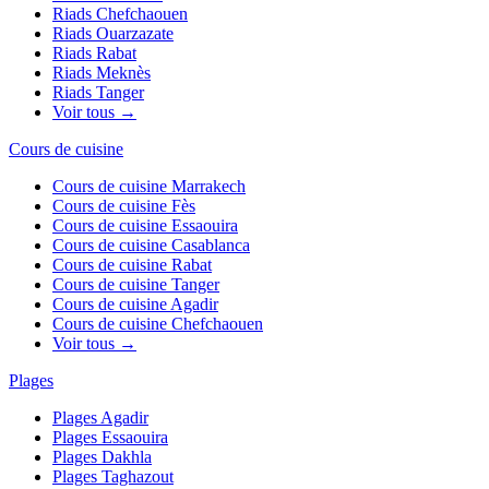
Riads
Chefchaouen
Riads
Ouarzazate
Riads
Rabat
Riads
Meknès
Riads
Tanger
Voir tous →
Cours de cuisine
Cours de cuisine
Marrakech
Cours de cuisine
Fès
Cours de cuisine
Essaouira
Cours de cuisine
Casablanca
Cours de cuisine
Rabat
Cours de cuisine
Tanger
Cours de cuisine
Agadir
Cours de cuisine
Chefchaouen
Voir tous →
Plages
Plages
Agadir
Plages
Essaouira
Plages
Dakhla
Plages
Taghazout