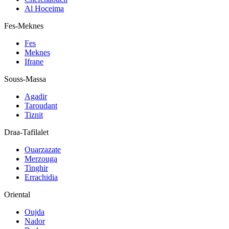
Al Hoceima
Fes-Meknes
Fes
Meknes
Ifrane
Souss-Massa
Agadir
Taroudant
Tiznit
Draa-Tafilalet
Ouarzazate
Merzouga
Tinghir
Errachidia
Oriental
Oujda
Nador