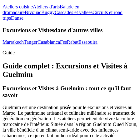
Ateliers cuisine
Ateliers d'arts
Balade en
dromadaire
Bivouac
Buggy
Cascades et vallees
Circuits et road
trips
Danse
Excursions et Visites
dans d'autres villes
Marrakech
Tanger
Casablanca
Fes
Rabat
Essaouira
Guide
Guide complet :
Excursions et Visites
à
Guelmim
Excursions et Visites à Guelmim : tout ce qu'il faut
savoir
Guelmim est une destination prisée pour le excursions et visites au
Maroc. Le patrimoine artisanal et culinaire millénaire se transmet de
génération en génération. Les ateliers permettent de vivre la culture
marocaine de l'intérieur. Située dans la région Guelmim-Oued Noun,
la ville bénéficie d'un climat semi-aride avec des influences
sahariennes, ce qui en fait un lieu idéal pour cette activité.