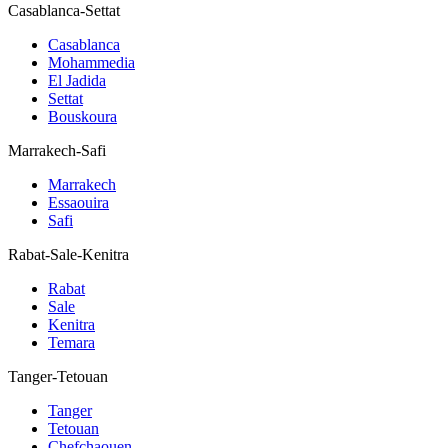
Casablanca-Settat
Casablanca
Mohammedia
El Jadida
Settat
Bouskoura
Marrakech-Safi
Marrakech
Essaouira
Safi
Rabat-Sale-Kenitra
Rabat
Sale
Kenitra
Temara
Tanger-Tetouan
Tanger
Tetouan
Chefchaouen