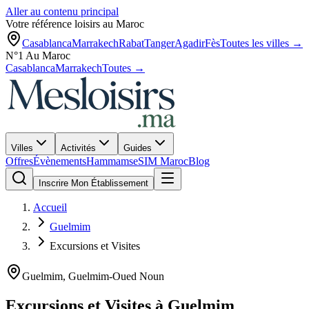
Aller au contenu principal
Votre référence loisirs au Maroc
Casablanca
Marrakech
Rabat
Tanger
Agadir
Fès
Toutes les villes →
N°1 Au Maroc
Casablanca
Marrakech
Toutes →
Villes
Activités
Guides
Offres
Évènements
Hammams
eSIM Maroc
Blog
Inscrire Mon Établissement
Accueil
Guelmim
Excursions et Visites
Guelmim
,
Guelmim-Oued Noun
Excursions et Visites
à
Guelmim