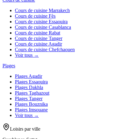
Cours de cuisine
Marrakech
Cours de cuisine
Fès
Cours de cuisine
Essaouira
Cours de cuisine
Casablanca
Cours de cuisine
Rabat
Cours de cuisine
Tanger
Cours de cuisine
Agadir
Cours de cuisine
Chefchaouen
Voir tous →
Plages
Plages
Agadir
Plages
Essaouira
Plages
Dakhla
Plages
Taghazout
Plages
Tanger
Plages
Bouznika
Plages
Imsouane
Voir tous →
Loisirs par ville