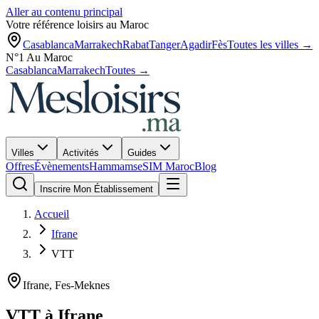
Aller au contenu principal
Votre référence loisirs au Maroc
Casablanca
Marrakech
Rabat
Tanger
Agadir
Fès
Toutes les villes →
N°1 Au Maroc
Casablanca
Marrakech
Toutes →
Villes
Activités
Guides
Offres
Évènements
Hammams
eSIM Maroc
Blog
Inscrire Mon Établissement
Accueil
Ifrane
VTT
Ifrane
,
Fes-Meknes
VTT
à
Ifrane