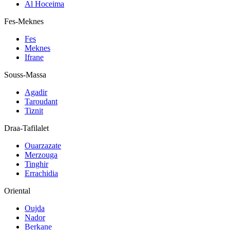
Al Hoceima
Fes-Meknes
Fes
Meknes
Ifrane
Souss-Massa
Agadir
Taroudant
Tiznit
Draa-Tafilalet
Ouarzazate
Merzouga
Tinghir
Errachidia
Oriental
Oujda
Nador
Berkane