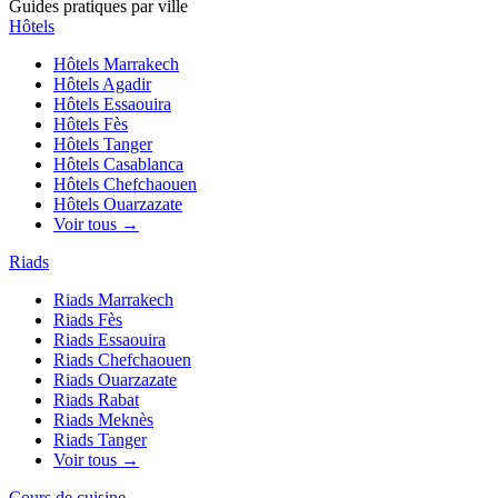
Guides pratiques par ville
Hôtels
Hôtels
Marrakech
Hôtels
Agadir
Hôtels
Essaouira
Hôtels
Fès
Hôtels
Tanger
Hôtels
Casablanca
Hôtels
Chefchaouen
Hôtels
Ouarzazate
Voir tous →
Riads
Riads
Marrakech
Riads
Fès
Riads
Essaouira
Riads
Chefchaouen
Riads
Ouarzazate
Riads
Rabat
Riads
Meknès
Riads
Tanger
Voir tous →
Cours de cuisine