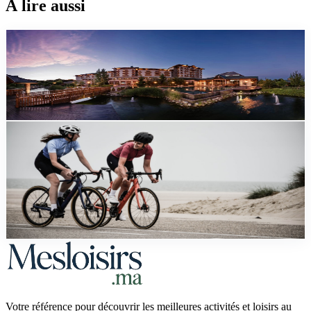
À lire aussi
top10
Les meilleurs hôtels à Ifrane en 2026
Sélection 2026 des meilleurs hôtels à Ifrane : la petite Suisse du
Maroc, cèdres centenaires, neige hivernale. Tarifs et avis Booking.
guide
Decouvrir le Maroc a Velo : Circuits VTT et
Cyclotourisme
Guide complet du velo au Maroc : VTT dans l'Atlas, cyclotourisme
route des Kasbahs, gravel Dakhla, city tours. Circuits, locations,
budgets des 100 DH/jour.
Votre référence pour découvrir les meilleures activités et loisirs au