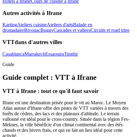
Hôtels
à
Ifrane
Cours de cuisine
à
Ifrane
Autres activités à
Ifrane
Karting
Ateliers cuisine
Ateliers d'arts
Balade en
dromadaire
Bivouac
Buggy
Cascades et vallees
Circuits et road trips
VTT
dans d'autres villes
Casablanca
Marrakech
Essaouira
Tinghir
Guide
Guide complet :
VTT
à
Ifrane
VTT à Ifrane : tout ce qu'il faut savoir
Ifrane est une destination prisée pour le vtt au Maroc. Le Moyen
Atlas autour d'Ifrane offre des pistes de VTT variées à travers des
forêts de cèdres, des lacs et des plateaux d'altitude. Le terrain
vallonné est idéal pour le cross-country. Située dans la région Fes-
Meknes, la ville bénéficie d'un climat continental avec des étés
chauds et des hivers frais, ce qui en fait un lieu idéal pour cette
activité.