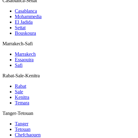
Casablanca-Settat
Casablanca
Mohammedia
El Jadida
Settat
Bouskoura
Marrakech-Safi
Marrakech
Essaouira
Safi
Rabat-Sale-Kenitra
Rabat
Sale
Kenitra
Temara
Tanger-Tetouan
Tanger
Tetouan
Chefchaouen