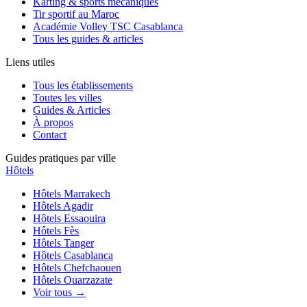
Karting & sports mécaniques
Tir sportif au Maroc
Académie Volley TSC Casablanca
Tous les guides & articles
Liens utiles
Tous les établissements
Toutes les villes
Guides & Articles
À propos
Contact
Guides pratiques par ville
Hôtels
Hôtels
Marrakech
Hôtels
Agadir
Hôtels
Essaouira
Hôtels
Fès
Hôtels
Tanger
Hôtels
Casablanca
Hôtels
Chefchaouen
Hôtels
Ouarzazate
Voir tous →