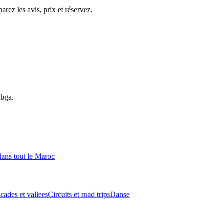
rez les avis, prix et réservez.
ibga
.
ans tout le Maroc
cades et vallees
Circuits et road trips
Danse