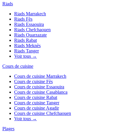
Riads
Riads
Marrakech
Riads
Fès
Riads
Essaouira
Riads
Chefchaouen
Riads
Ouarzazate
Riads
Rabat
Riads
Meknès
Riads
Tanger
Voir tous →
Cours de cuisine
Cours de cuisine
Marrakech
Cours de cuisine
Fès
Cours de cuisine
Essaouira
Cours de cuisine
Casablanca
Cours de cuisine
Rabat
Cours de cuisine
Tanger
Cours de cuisine
Agadir
Cours de cuisine
Chefchaouen
Voir tous →
Plages