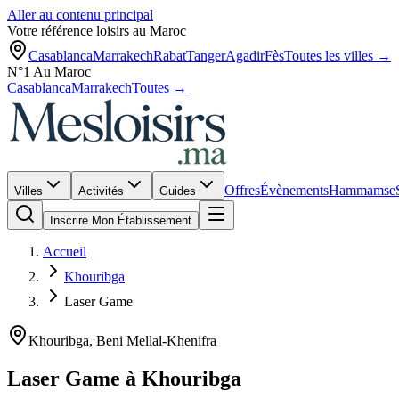
Aller au contenu principal
Votre référence loisirs au Maroc
Casablanca
Marrakech
Rabat
Tanger
Agadir
Fès
Toutes les villes →
N°1 Au Maroc
Casablanca
Marrakech
Toutes →
Offres
Évènements
Hammams
e
Villes
Activités
Guides
Inscrire Mon Établissement
Accueil
Khouribga
Laser Game
Khouribga
,
Beni Mellal-Khenifra
Laser Game
à
Khouribga