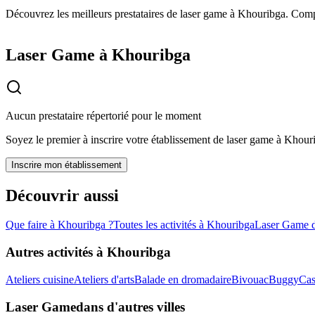
Découvrez les meilleurs prestataires de laser game à Khouribga. Compa
Laser Game à Khouribga
Aucun prestataire répertorié pour le moment
Soyez le premier à inscrire votre établissement de
laser game
à
Khour
Inscrire mon établissement
Découvrir aussi
Que faire à
Khouribga
?
Toutes les activités à
Khouribga
Laser Game
d
Autres activités à
Khouribga
Ateliers cuisine
Ateliers d'arts
Balade en dromadaire
Bivouac
Buggy
Cas
Laser Game
dans d'autres villes