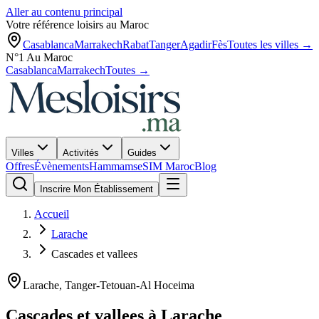
Aller au contenu principal
Votre référence loisirs au Maroc
Casablanca
Marrakech
Rabat
Tanger
Agadir
Fès
Toutes les villes →
N°1 Au Maroc
Casablanca
Marrakech
Toutes →
Villes
Activités
Guides
Offres
Évènements
Hammams
eSIM Maroc
Blog
Inscrire Mon Établissement
Accueil
Larache
Cascades et vallees
Larache
,
Tanger-Tetouan-Al Hoceima
Cascades et vallees
à
Larache