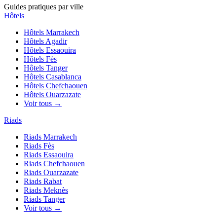
Guides pratiques par ville
Hôtels
Hôtels
Marrakech
Hôtels
Agadir
Hôtels
Essaouira
Hôtels
Fès
Hôtels
Tanger
Hôtels
Casablanca
Hôtels
Chefchaouen
Hôtels
Ouarzazate
Voir tous →
Riads
Riads
Marrakech
Riads
Fès
Riads
Essaouira
Riads
Chefchaouen
Riads
Ouarzazate
Riads
Rabat
Riads
Meknès
Riads
Tanger
Voir tous →