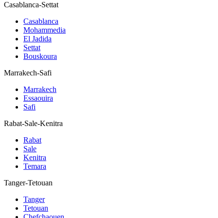
Casablanca-Settat
Casablanca
Mohammedia
El Jadida
Settat
Bouskoura
Marrakech-Safi
Marrakech
Essaouira
Safi
Rabat-Sale-Kenitra
Rabat
Sale
Kenitra
Temara
Tanger-Tetouan
Tanger
Tetouan
Chefchaouen