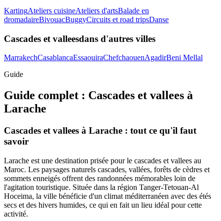
Karting
Ateliers cuisine
Ateliers d'arts
Balade en
dromadaire
Bivouac
Buggy
Circuits et road trips
Danse
Cascades et vallees
dans d'autres villes
Marrakech
Casablanca
Essaouira
Chefchaouen
Agadir
Beni Mellal
Guide
Guide complet :
Cascades et vallees
à
Larache
Cascades et vallees à Larache : tout ce qu'il faut
savoir
Larache est une destination prisée pour le cascades et vallees au
Maroc. Les paysages naturels cascades, vallées, forêts de cèdres et
sommets enneigés offrent des randonnées mémorables loin de
l'agitation touristique. Située dans la région Tanger-Tetouan-Al
Hoceima, la ville bénéficie d'un climat méditerranéen avec des étés
secs et des hivers humides, ce qui en fait un lieu idéal pour cette
activité.