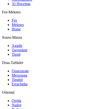
Al Hoceima
Fes-Meknes
Fes
Meknes
Ifrane
Souss-Massa
Agadir
Taroudant
Tiznit
Draa-Tafilalet
Ouarzazate
Merzouga
Tinghir
Errachidia
Oriental
Oujda
Nador