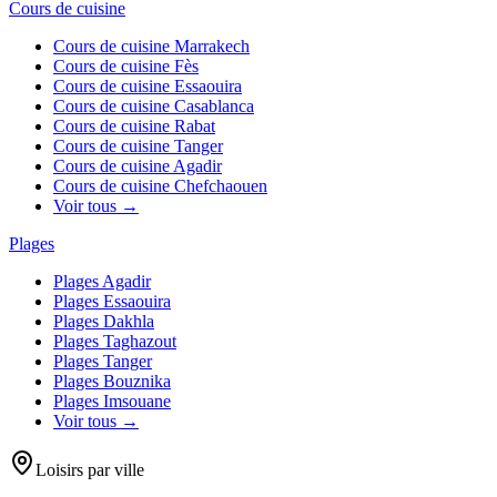
Cours de cuisine
Cours de cuisine
Marrakech
Cours de cuisine
Fès
Cours de cuisine
Essaouira
Cours de cuisine
Casablanca
Cours de cuisine
Rabat
Cours de cuisine
Tanger
Cours de cuisine
Agadir
Cours de cuisine
Chefchaouen
Voir tous →
Plages
Plages
Agadir
Plages
Essaouira
Plages
Dakhla
Plages
Taghazout
Plages
Tanger
Plages
Bouznika
Plages
Imsouane
Voir tous →
Loisirs par ville