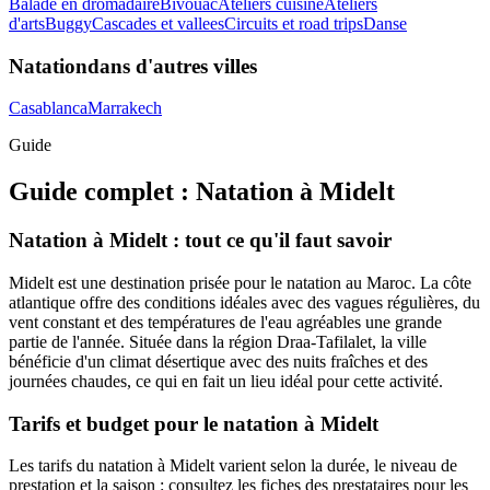
Balade en dromadaire
Bivouac
Ateliers cuisine
Ateliers
d'arts
Buggy
Cascades et vallees
Circuits et road trips
Danse
Natation
dans d'autres villes
Casablanca
Marrakech
Guide
Guide complet :
Natation
à
Midelt
Natation à Midelt : tout ce qu'il faut savoir
Midelt est une destination prisée pour le natation au Maroc. La côte
atlantique offre des conditions idéales avec des vagues régulières, du
vent constant et des températures de l'eau agréables une grande
partie de l'année. Située dans la région Draa-Tafilalet, la ville
bénéficie d'un climat désertique avec des nuits fraîches et des
journées chaudes, ce qui en fait un lieu idéal pour cette activité.
Tarifs et budget pour le natation à Midelt
Les tarifs du natation à Midelt varient selon la durée, le niveau de
prestation et la saison : consultez les fiches des prestataires pour les