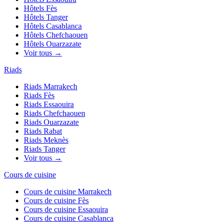
Hôtels
Fès
Hôtels
Tanger
Hôtels
Casablanca
Hôtels
Chefchaouen
Hôtels
Ouarzazate
Voir tous →
Riads
Riads
Marrakech
Riads
Fès
Riads
Essaouira
Riads
Chefchaouen
Riads
Ouarzazate
Riads
Rabat
Riads
Meknès
Riads
Tanger
Voir tous →
Cours de cuisine
Cours de cuisine
Marrakech
Cours de cuisine
Fès
Cours de cuisine
Essaouira
Cours de cuisine
Casablanca