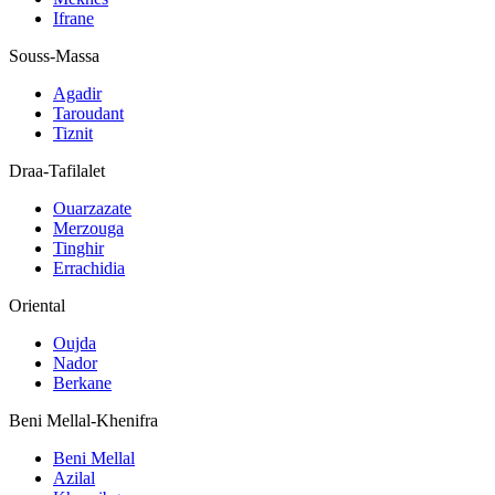
Ifrane
Souss-Massa
Agadir
Taroudant
Tiznit
Draa-Tafilalet
Ouarzazate
Merzouga
Tinghir
Errachidia
Oriental
Oujda
Nador
Berkane
Beni Mellal-Khenifra
Beni Mellal
Azilal