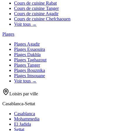
Cours de cuisine
Rabat
Cours de cuisine
Tanger
Cours de cuisine
Agadir
Cours de cuisine
Chefchaouen
Voir tous →
Plages
Plages
Agadir
Plages
Essaouira
Plages
Dakhla
Plages
Taghazout
Plages
Tanger
Plages
Bouznika
Plages
Imsouane
Voir tous →
Loisirs par ville
Casablanca-Settat
Casablanca
Mohammedia
El Jadida
Settat