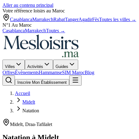
Aller au contenu principal
Votre référence loisirs au Maroc
Casablanca
Marrakech
Rabat
Tanger
Agadir
Fès
Toutes les villes →
N°1 Au Maroc
Casablanca
Marrakech
Toutes →
Villes
Activités
Guides
Offres
Évènements
Hammams
eSIM Maroc
Blog
Inscrire Mon Établissement
Accueil
Midelt
Natation
Midelt
,
Draa-Tafilalet
Natation
à
Midelt