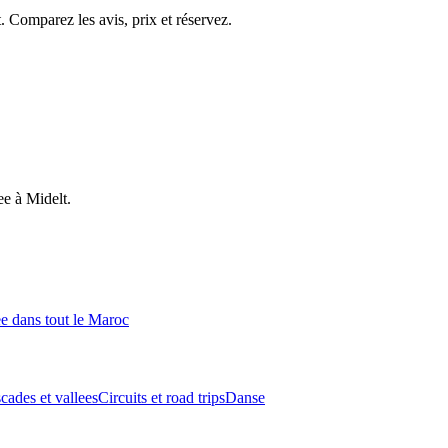
. Comparez les avis, prix et réservez.
ee
à
Midelt
.
ee
dans tout le Maroc
cades et vallees
Circuits et road trips
Danse