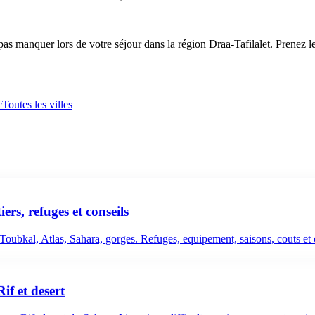
pas manquer lors de votre séjour dans la région Draa-Tafilalet. Prenez 
c
Toutes les villes
rs, refuges et conseils
Toubkal, Atlas, Sahara, gorges. Refuges, equipement, saisons, couts et 
if et desert