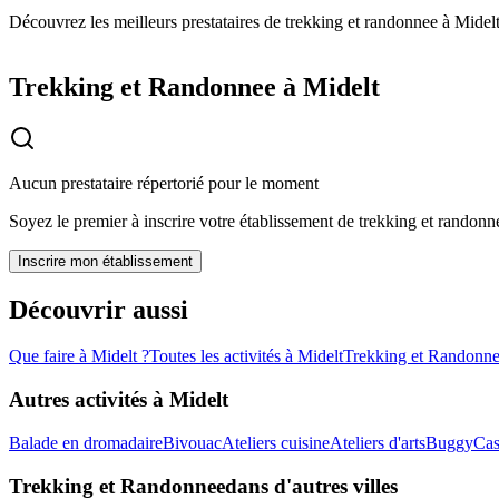
Découvrez les meilleurs prestataires de trekking et randonnee à Midelt
Trekking et Randonnee à Midelt
Aucun prestataire répertorié pour le moment
Soyez le premier à inscrire votre établissement de
trekking et randonn
Inscrire mon établissement
Découvrir aussi
Que faire à
Midelt
?
Toutes les activités à
Midelt
Trekking et Randonn
Autres activités à
Midelt
Balade en dromadaire
Bivouac
Ateliers cuisine
Ateliers d'arts
Buggy
Cas
Trekking et Randonnee
dans d'autres villes