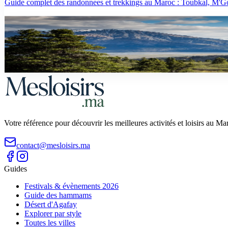
Guide complet des randonnees et trekkings au Maroc : Toubkal, M'Goun,
guide
Randonnee au Maroc : Les 15 Plus Beaux Sentiers
Decouvrez les 15 plus beaux sentiers de randonnee au Maroc. Toubkal, g
Votre référence pour découvrir les meilleures activités et loisirs au M
contact@mesloisirs.ma
Guides
Festivals & évènements 2026
Guide des hammams
Désert d'Agafay
Explorer par style
Toutes les villes