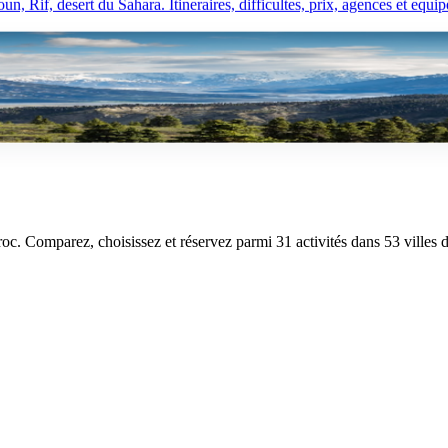
 Rif, desert du Sahara. Itineraires, difficultes, prix, agences et equi
orges du Todra, Chefchaouen, desert : itineraires, difficultes et conse
aroc. Comparez, choisissez et réservez parmi 31 activités dans 53 villes 