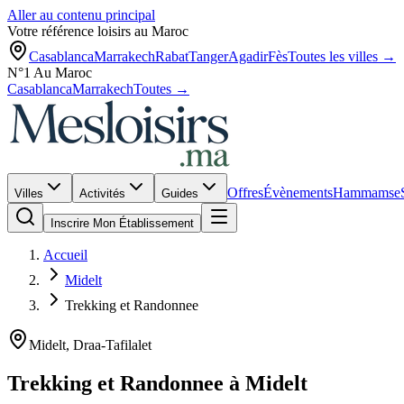
Aller au contenu principal
Votre référence loisirs au Maroc
Casablanca
Marrakech
Rabat
Tanger
Agadir
Fès
Toutes les villes →
N°1 Au Maroc
Casablanca
Marrakech
Toutes →
Offres
Évènements
Hammams
e
Villes
Activités
Guides
Inscrire Mon Établissement
Accueil
Midelt
Trekking et Randonnee
Midelt
,
Draa-Tafilalet
Trekking et Randonnee
à
Midelt