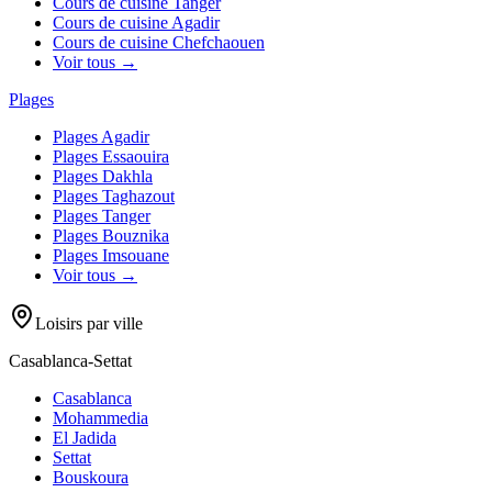
Cours de cuisine
Tanger
Cours de cuisine
Agadir
Cours de cuisine
Chefchaouen
Voir tous →
Plages
Plages
Agadir
Plages
Essaouira
Plages
Dakhla
Plages
Taghazout
Plages
Tanger
Plages
Bouznika
Plages
Imsouane
Voir tous →
Loisirs par ville
Casablanca-Settat
Casablanca
Mohammedia
El Jadida
Settat
Bouskoura