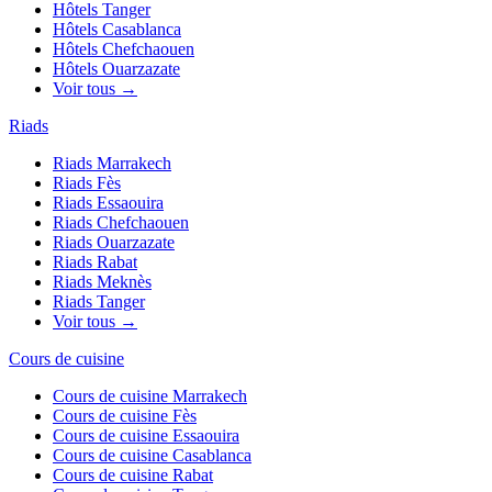
Hôtels
Tanger
Hôtels
Casablanca
Hôtels
Chefchaouen
Hôtels
Ouarzazate
Voir tous →
Riads
Riads
Marrakech
Riads
Fès
Riads
Essaouira
Riads
Chefchaouen
Riads
Ouarzazate
Riads
Rabat
Riads
Meknès
Riads
Tanger
Voir tous →
Cours de cuisine
Cours de cuisine
Marrakech
Cours de cuisine
Fès
Cours de cuisine
Essaouira
Cours de cuisine
Casablanca
Cours de cuisine
Rabat