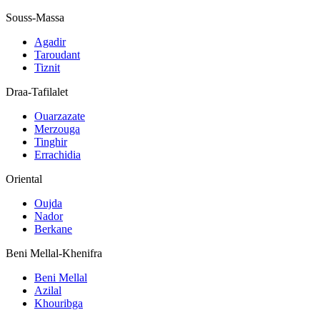
Souss-Massa
Agadir
Taroudant
Tiznit
Draa-Tafilalet
Ouarzazate
Merzouga
Tinghir
Errachidia
Oriental
Oujda
Nador
Berkane
Beni Mellal-Khenifra
Beni Mellal
Azilal
Khouribga