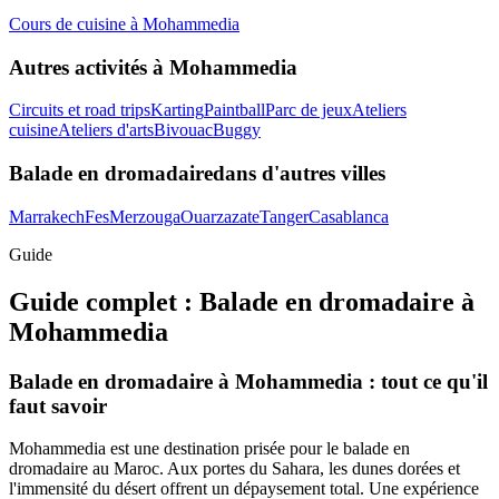
Cours de cuisine
à
Mohammedia
Autres activités à
Mohammedia
Circuits et road trips
Karting
Paintball
Parc de jeux
Ateliers
cuisine
Ateliers d'arts
Bivouac
Buggy
Balade en dromadaire
dans d'autres villes
Marrakech
Fes
Merzouga
Ouarzazate
Tanger
Casablanca
Guide
Guide complet :
Balade en dromadaire
à
Mohammedia
Balade en dromadaire à Mohammedia : tout ce qu'il
faut savoir
Mohammedia est une destination prisée pour le balade en
dromadaire au Maroc. Aux portes du Sahara, les dunes dorées et
l'immensité du désert offrent un dépaysement total. Une expérience