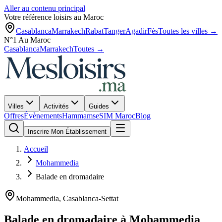
Aller au contenu principal
Votre référence loisirs au Maroc
Casablanca
Marrakech
Rabat
Tanger
Agadir
Fès
Toutes les villes →
N°1 Au Maroc
Casablanca
Marrakech
Toutes →
Villes
Activités
Guides
Offres
Évènements
Hammams
eSIM Maroc
Blog
Inscrire Mon Établissement
Accueil
Mohammedia
Balade en dromadaire
Mohammedia
,
Casablanca-Settat
Balade en dromadaire
à
Mohammedia