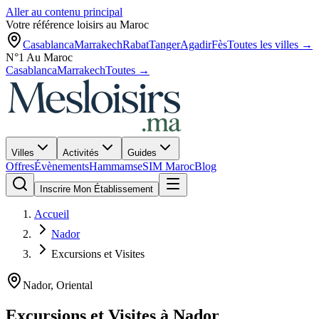
Aller au contenu principal
Votre référence loisirs au Maroc
Casablanca
Marrakech
Rabat
Tanger
Agadir
Fès
Toutes les villes →
N°1 Au Maroc
Casablanca
Marrakech
Toutes →
Villes
Activités
Guides
Offres
Évènements
Hammams
eSIM Maroc
Blog
Inscrire Mon Établissement
Accueil
Nador
Excursions et Visites
Nador
,
Oriental
Excursions et Visites
à
Nador