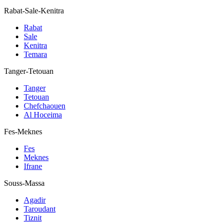
Rabat-Sale-Kenitra
Rabat
Sale
Kenitra
Temara
Tanger-Tetouan
Tanger
Tetouan
Chefchaouen
Al Hoceima
Fes-Meknes
Fes
Meknes
Ifrane
Souss-Massa
Agadir
Taroudant
Tiznit