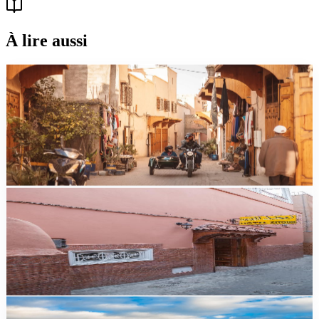
À lire aussi
Guides
Marrakech : l'excursion en sidecar vintage, une
signature inédite
Decouvrir Marrakech en sidecar vintage : medina, lieux secrets,
street art, itineraires sur mesure pour familles et slow travelers.
Duree, tarifs et conseils pratiques.
comparatif
Excursion Atlas ou désert depuis Marrakech : que
choisir ?
Excursion Atlas ou désert depuis Marrakech : comparatif durée,
prix, paysages, niveau d'effort. Notre verdict pour choisir.
guide