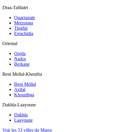
Draa-Tafilalet
Ouarzazate
Merzouga
Tinghir
Errachidia
Oriental
Oujda
Nador
Berkane
Beni Mellal-Khenifra
Beni Mellal
Azilal
Khouribga
Dakhla-Laayoune
Dakhla
Laayoune
Voir les 53 villes du Maroc