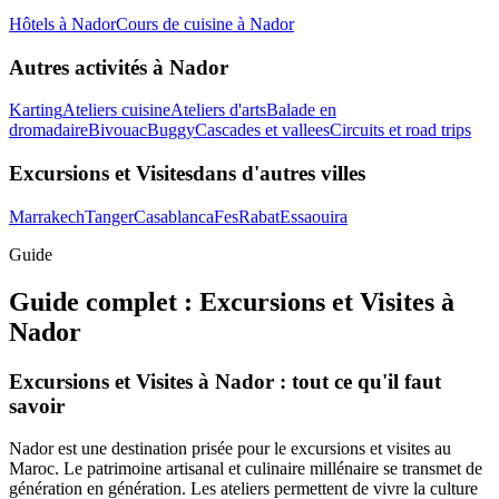
Hôtels
à
Nador
Cours de cuisine
à
Nador
Autres activités à
Nador
Karting
Ateliers cuisine
Ateliers d'arts
Balade en
dromadaire
Bivouac
Buggy
Cascades et vallees
Circuits et road trips
Excursions et Visites
dans d'autres villes
Marrakech
Tanger
Casablanca
Fes
Rabat
Essaouira
Guide
Guide complet :
Excursions et Visites
à
Nador
Excursions et Visites à Nador : tout ce qu'il faut
savoir
Nador est une destination prisée pour le excursions et visites au
Maroc. Le patrimoine artisanal et culinaire millénaire se transmet de
génération en génération. Les ateliers permettent de vivre la culture