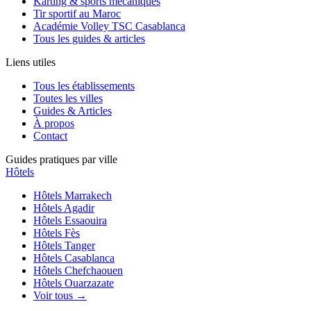
Karting & sports mécaniques
Tir sportif au Maroc
Académie Volley TSC Casablanca
Tous les guides & articles
Liens utiles
Tous les établissements
Toutes les villes
Guides & Articles
À propos
Contact
Guides pratiques par ville
Hôtels
Hôtels
Marrakech
Hôtels
Agadir
Hôtels
Essaouira
Hôtels
Fès
Hôtels
Tanger
Hôtels
Casablanca
Hôtels
Chefchaouen
Hôtels
Ouarzazate
Voir tous →