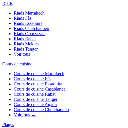
Riads
Riads
Marrakech
Riads
Fès
Riads
Essaouira
Riads
Chefchaouen
Riads
Ouarzazate
Riads
Rabat
Riads
Meknès
Riads
Tanger
Voir tous →
Cours de cuisine
Cours de cuisine
Marrakech
Cours de cuisine
Fès
Cours de cuisine
Essaouira
Cours de cuisine
Casablanca
Cours de cuisine
Rabat
Cours de cuisine
Tanger
Cours de cuisine
Agadir
Cours de cuisine
Chefchaouen
Voir tous →
Plages