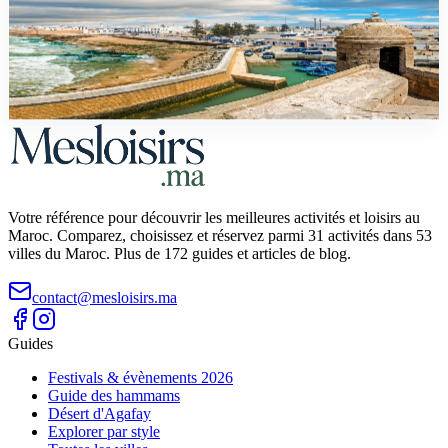
Excursion à Essaouira depuis Marrakech : le guide
d'une journée
Itinéraire heure par heure, prix en MAD, transport, conseils : tout
pour réussir votre journée à Essaouira depuis Marrakech.
Votre référence pour découvrir les meilleures activités et loisirs au
Maroc. Comparez, choisissez et réservez parmi 31 activités dans 53
villes du Maroc. Plus de 172 guides et articles de blog.
contact@mesloisirs.ma
Guides
Festivals & évènements 2026
Guide des hammams
Désert d'Agafay
Explorer par style