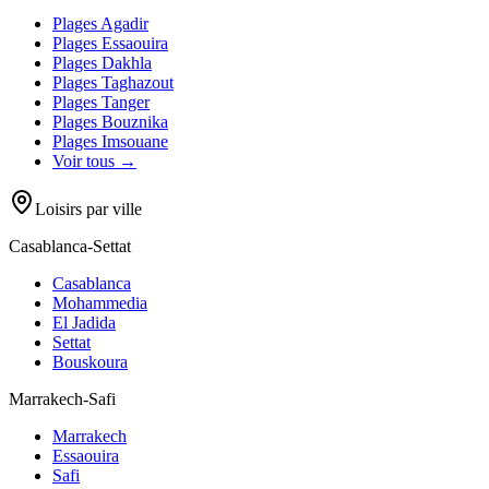
Plages
Agadir
Plages
Essaouira
Plages
Dakhla
Plages
Taghazout
Plages
Tanger
Plages
Bouznika
Plages
Imsouane
Voir tous →
Loisirs par ville
Casablanca-Settat
Casablanca
Mohammedia
El Jadida
Settat
Bouskoura
Marrakech-Safi
Marrakech
Essaouira
Safi