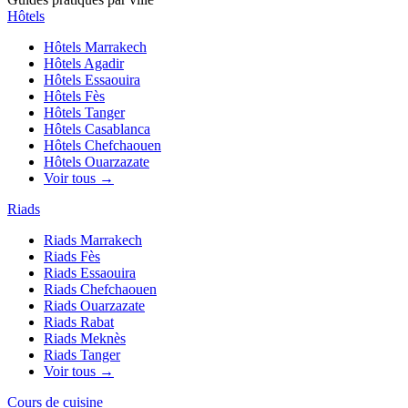
Hôtels
Hôtels
Marrakech
Hôtels
Agadir
Hôtels
Essaouira
Hôtels
Fès
Hôtels
Tanger
Hôtels
Casablanca
Hôtels
Chefchaouen
Hôtels
Ouarzazate
Voir tous →
Riads
Riads
Marrakech
Riads
Fès
Riads
Essaouira
Riads
Chefchaouen
Riads
Ouarzazate
Riads
Rabat
Riads
Meknès
Riads
Tanger
Voir tous →
Cours de cuisine