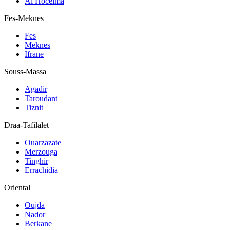
Al Hoceima
Fes-Meknes
Fes
Meknes
Ifrane
Souss-Massa
Agadir
Taroudant
Tiznit
Draa-Tafilalet
Ouarzazate
Merzouga
Tinghir
Errachidia
Oriental
Oujda
Nador
Berkane