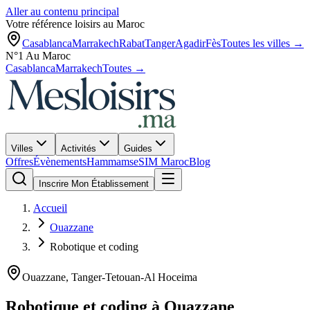
Aller au contenu principal
Votre référence loisirs au Maroc
Casablanca
Marrakech
Rabat
Tanger
Agadir
Fès
Toutes les villes →
N°1 Au Maroc
Casablanca
Marrakech
Toutes →
Villes
Activités
Guides
Offres
Évènements
Hammams
eSIM Maroc
Blog
Inscrire Mon Établissement
Accueil
Ouazzane
Robotique et coding
Ouazzane
,
Tanger-Tetouan-Al Hoceima
Robotique et coding
à
Ouazzane