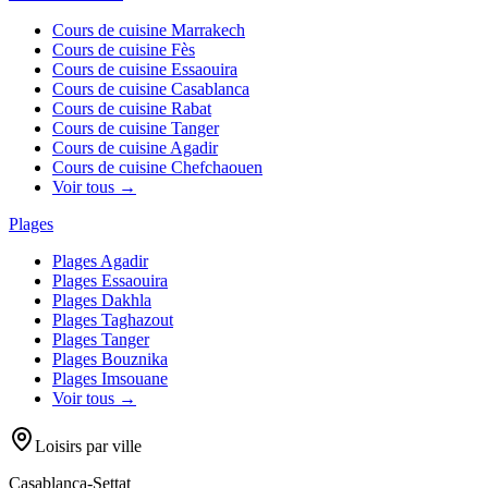
Cours de cuisine
Marrakech
Cours de cuisine
Fès
Cours de cuisine
Essaouira
Cours de cuisine
Casablanca
Cours de cuisine
Rabat
Cours de cuisine
Tanger
Cours de cuisine
Agadir
Cours de cuisine
Chefchaouen
Voir tous →
Plages
Plages
Agadir
Plages
Essaouira
Plages
Dakhla
Plages
Taghazout
Plages
Tanger
Plages
Bouznika
Plages
Imsouane
Voir tous →
Loisirs par ville
Casablanca-Settat