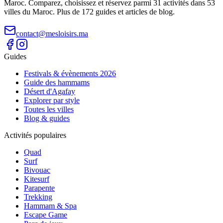
Maroc. Comparez, choisissez et réservez parmi 31 activités dans 53
villes du Maroc. Plus de 172 guides et articles de blog.
contact@mesloisirs.ma
Guides
Festivals & évènements 2026
Guide des hammams
Désert d'Agafay
Explorer par style
Toutes les villes
Blog & guides
Activités populaires
Quad
Surf
Bivouac
Kitesurf
Parapente
Trekking
Hammam & Spa
Escape Game