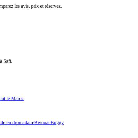
parez les avis, prix et réservez.
à
Safi
.
out le Maroc
ade en dromadaire
Bivouac
Buggy