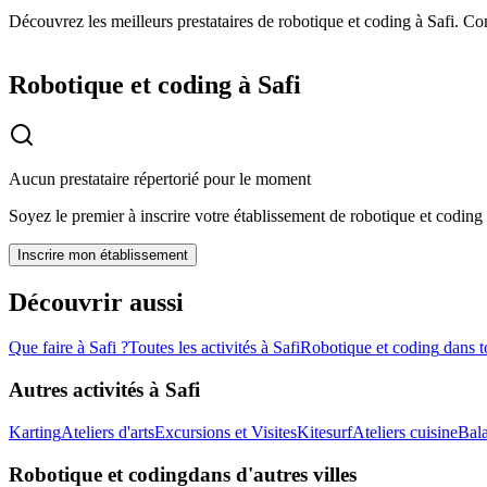
Découvrez les meilleurs prestataires de robotique et coding à Safi. Com
Robotique et coding à Safi
Aucun prestataire répertorié pour le moment
Soyez le premier à inscrire votre établissement de
robotique et coding
Inscrire mon établissement
Découvrir aussi
Que faire à
Safi
?
Toutes les activités à
Safi
Robotique et coding
dans t
Autres activités à
Safi
Karting
Ateliers d'arts
Excursions et Visites
Kitesurf
Ateliers cuisine
Bal
Robotique et coding
dans d'autres villes