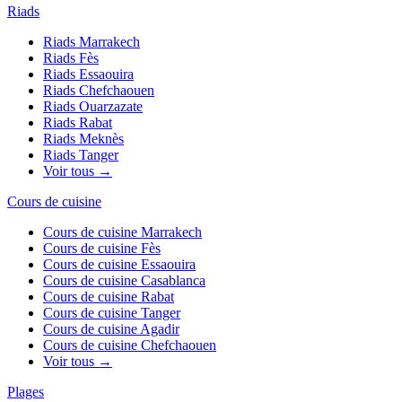
Riads
Riads
Marrakech
Riads
Fès
Riads
Essaouira
Riads
Chefchaouen
Riads
Ouarzazate
Riads
Rabat
Riads
Meknès
Riads
Tanger
Voir tous →
Cours de cuisine
Cours de cuisine
Marrakech
Cours de cuisine
Fès
Cours de cuisine
Essaouira
Cours de cuisine
Casablanca
Cours de cuisine
Rabat
Cours de cuisine
Tanger
Cours de cuisine
Agadir
Cours de cuisine
Chefchaouen
Voir tous →
Plages