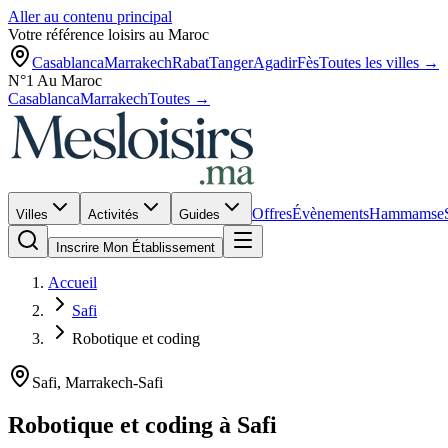
Aller au contenu principal
Votre référence loisirs au Maroc
Casablanca
Marrakech
Rabat
Tanger
Agadir
Fès
Toutes les villes →
N°1 Au Maroc
Casablanca
Marrakech
Toutes →
Offres
Évènements
Hammams
e
Villes
Activités
Guides
Inscrire Mon Établissement
Accueil
Safi
Robotique et coding
Safi
,
Marrakech-Safi
Robotique et coding
à
Safi