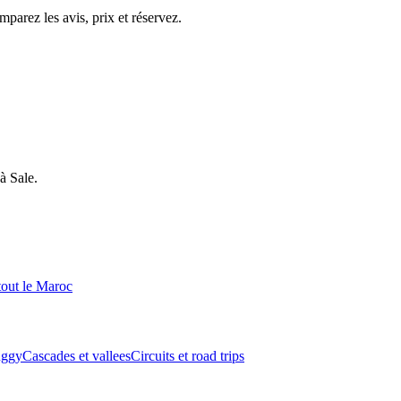
parez les avis, prix et réservez.
à
Sale
.
tout le Maroc
ggy
Cascades et vallees
Circuits et road trips