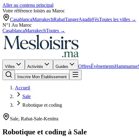
Aller au contenu principal
Votre référence loisirs au Maroc
Casablanca
Marrakech
Rabat
Tanger
Agadir
Fès
Toutes les villes →
N°1 Au Maroc
Casablanca
Marrakech
Toutes →
Offres
Évènements
Hammams
e
Villes
Activités
Guides
Inscrire Mon Établissement
Accueil
Sale
Robotique et coding
Sale
,
Rabat-Sale-Kenitra
Robotique et coding
à
Sale