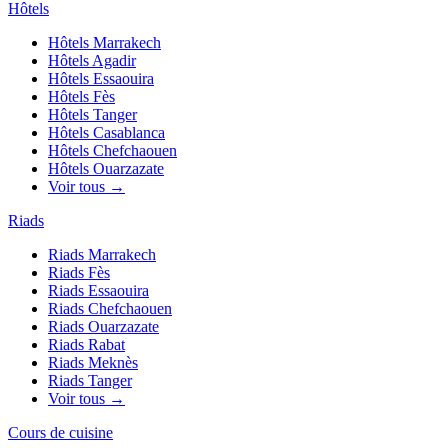
Hôtels
Hôtels
Marrakech
Hôtels
Agadir
Hôtels
Essaouira
Hôtels
Fès
Hôtels
Tanger
Hôtels
Casablanca
Hôtels
Chefchaouen
Hôtels
Ouarzazate
Voir tous →
Riads
Riads
Marrakech
Riads
Fès
Riads
Essaouira
Riads
Chefchaouen
Riads
Ouarzazate
Riads
Rabat
Riads
Meknès
Riads
Tanger
Voir tous →
Cours de cuisine