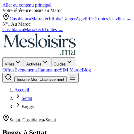
Aller au contenu principal
Votre référence loisirs au Maroc
Casablanca
Marrakech
Rabat
Tanger
Agadir
Fès
Toutes les villes →
N°1 Au Maroc
Casablanca
Marrakech
Toutes →
Villes
Activités
Guides
Offres
Évènements
Hammams
eSIM Maroc
Blog
Inscrire Mon Établissement
Accueil
Settat
Buggy
Settat
,
Casablanca-Settat
Buggy
à
Settat