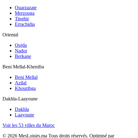
Ouarzazate
Merzouga
Tinghir
Errachidia
Oriental
Oujda
Nador
Berkane
Beni Mellal-Khenifra
Beni Mellal
Azilal
Khouribga
Dakhla-Laayoune
Dakhla
Laayoune
Voir les 53 villes du Maroc
©
2026
MesLoisirs.ma Tous droits réservés.
Optimisé par