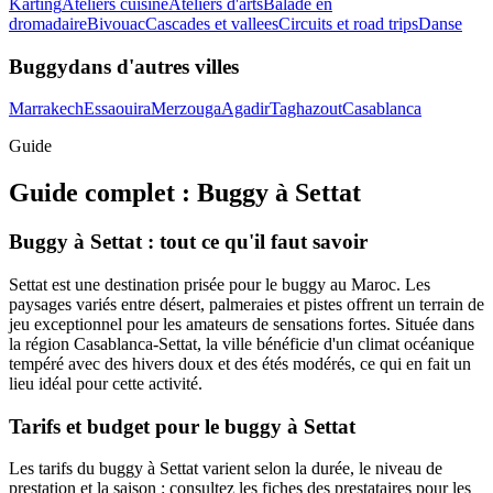
Karting
Ateliers cuisine
Ateliers d'arts
Balade en
dromadaire
Bivouac
Cascades et vallees
Circuits et road trips
Danse
Buggy
dans d'autres villes
Marrakech
Essaouira
Merzouga
Agadir
Taghazout
Casablanca
Guide
Guide complet :
Buggy
à
Settat
Buggy à Settat : tout ce qu'il faut savoir
Settat est une destination prisée pour le buggy au Maroc. Les
paysages variés entre désert, palmeraies et pistes offrent un terrain de
jeu exceptionnel pour les amateurs de sensations fortes. Située dans
la région Casablanca-Settat, la ville bénéficie d'un climat océanique
tempéré avec des hivers doux et des étés modérés, ce qui en fait un
lieu idéal pour cette activité.
Tarifs et budget pour le buggy à Settat
Les tarifs du buggy à Settat varient selon la durée, le niveau de
prestation et la saison : consultez les fiches des prestataires pour les