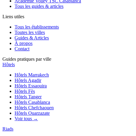
Académie Volley TSC Casablanca
Tous les guides & articles
Liens utiles
Tous les établissements
Toutes les villes
Guides & Articles
À propos
Contact
Guides pratiques par ville
Hôtels
Hôtels
Marrakech
Hôtels
Agadir
Hôtels
Essaouira
Hôtels
Fès
Hôtels
Tanger
Hôtels
Casablanca
Hôtels
Chefchaouen
Hôtels
Ouarzazate
Voir tous →
Riads