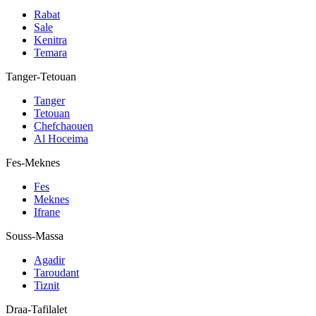
Rabat
Sale
Kenitra
Temara
Tanger-Tetouan
Tanger
Tetouan
Chefchaouen
Al Hoceima
Fes-Meknes
Fes
Meknes
Ifrane
Souss-Massa
Agadir
Taroudant
Tiznit
Draa-Tafilalet