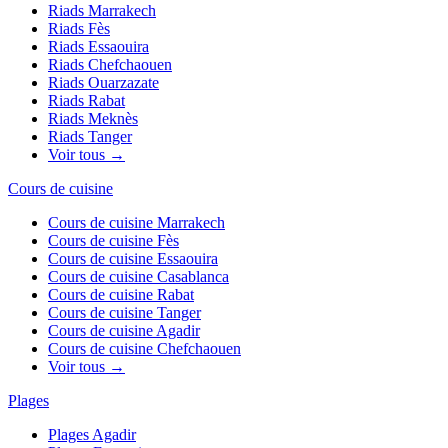
Riads
Marrakech
Riads
Fès
Riads
Essaouira
Riads
Chefchaouen
Riads
Ouarzazate
Riads
Rabat
Riads
Meknès
Riads
Tanger
Voir tous →
Cours de cuisine
Cours de cuisine
Marrakech
Cours de cuisine
Fès
Cours de cuisine
Essaouira
Cours de cuisine
Casablanca
Cours de cuisine
Rabat
Cours de cuisine
Tanger
Cours de cuisine
Agadir
Cours de cuisine
Chefchaouen
Voir tous →
Plages
Plages
Agadir