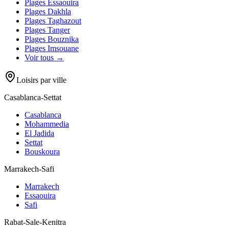
Plages
Essaouira
Plages
Dakhla
Plages
Taghazout
Plages
Tanger
Plages
Bouznika
Plages
Imsouane
Voir tous →
Loisirs par ville
Casablanca-Settat
Casablanca
Mohammedia
El Jadida
Settat
Bouskoura
Marrakech-Safi
Marrakech
Essaouira
Safi
Rabat-Sale-Kenitra