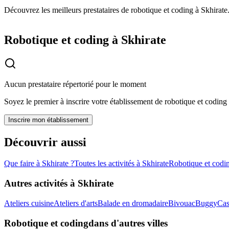
Découvrez les meilleurs prestataires de robotique et coding à Skhirate.
Robotique et coding à Skhirate
Aucun prestataire répertorié pour le moment
Soyez le premier à inscrire votre établissement de
robotique et coding
Inscrire mon établissement
Découvrir aussi
Que faire à
Skhirate
?
Toutes les activités à
Skhirate
Robotique et codi
Autres activités à
Skhirate
Ateliers cuisine
Ateliers d'arts
Balade en dromadaire
Bivouac
Buggy
Cas
Robotique et coding
dans d'autres villes