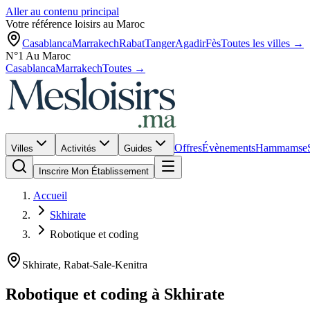
Aller au contenu principal
Votre référence loisirs au Maroc
Casablanca
Marrakech
Rabat
Tanger
Agadir
Fès
Toutes les villes →
N°1 Au Maroc
Casablanca
Marrakech
Toutes →
Offres
Évènements
Hammams
e
Villes
Activités
Guides
Inscrire Mon Établissement
Accueil
Skhirate
Robotique et coding
Skhirate
,
Rabat-Sale-Kenitra
Robotique et coding
à
Skhirate