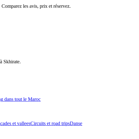
 Comparez les avis, prix et réservez.
à
Skhirate
.
ng
dans tout le Maroc
cades et vallees
Circuits et road trips
Danse