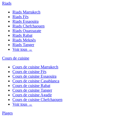
Riads
Riads
Marrakech
Riads
Fès
Riads
Essaouira
Riads
Chefchaouen
Riads
Ouarzazate
Riads
Rabat
Riads
Meknès
Riads
Tanger
Voir tous →
Cours de cuisine
Cours de cuisine
Marrakech
Cours de cuisine
Fès
Cours de cuisine
Essaouira
Cours de cuisine
Casablanca
Cours de cuisine
Rabat
Cours de cuisine
Tanger
Cours de cuisine
Agadir
Cours de cuisine
Chefchaouen
Voir tous →
Plages