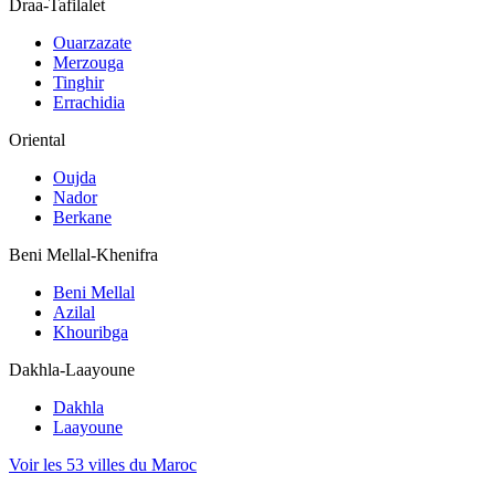
Draa-Tafilalet
Ouarzazate
Merzouga
Tinghir
Errachidia
Oriental
Oujda
Nador
Berkane
Beni Mellal-Khenifra
Beni Mellal
Azilal
Khouribga
Dakhla-Laayoune
Dakhla
Laayoune
Voir les 53 villes du Maroc