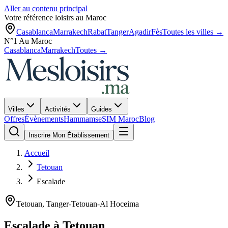
Aller au contenu principal
Votre référence loisirs au Maroc
Casablanca
Marrakech
Rabat
Tanger
Agadir
Fès
Toutes les villes →
N°1 Au Maroc
Casablanca
Marrakech
Toutes →
Villes
Activités
Guides
Offres
Évènements
Hammams
eSIM Maroc
Blog
Inscrire Mon Établissement
Accueil
Tetouan
Escalade
Tetouan
,
Tanger-Tetouan-Al Hoceima
Escalade
à
Tetouan