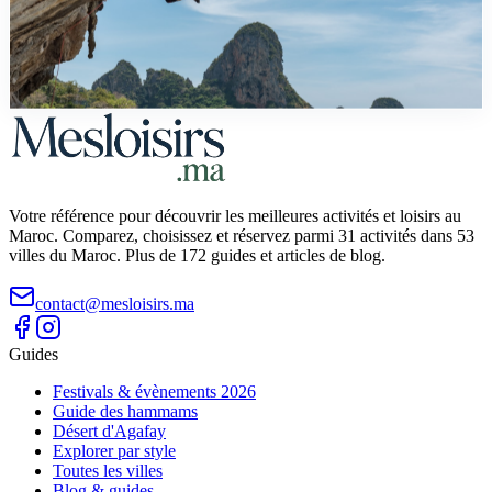
Guide complet de l'escalade au Maroc : Todra, Taghia,
Chefchaouen, salles a Casablanca, Marrakech, Rabat. Prix,
cotations, equipement et conseils debutants.
Votre référence pour découvrir les meilleures activités et loisirs au
Maroc. Comparez, choisissez et réservez parmi 31 activités dans 53
villes du Maroc. Plus de 172 guides et articles de blog.
contact@mesloisirs.ma
Guides
Festivals & évènements 2026
Guide des hammams
Désert d'Agafay
Explorer par style
Toutes les villes
Blog & guides