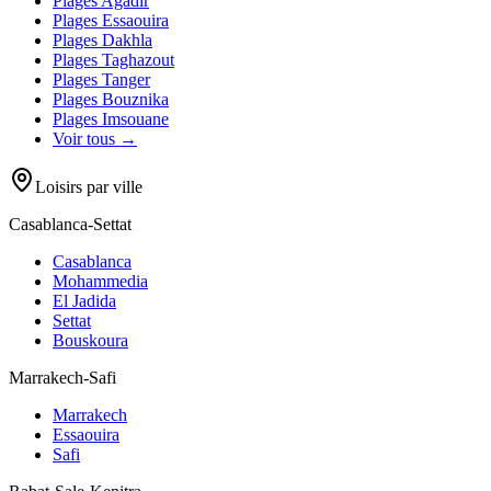
Plages
Agadir
Plages
Essaouira
Plages
Dakhla
Plages
Taghazout
Plages
Tanger
Plages
Bouznika
Plages
Imsouane
Voir tous →
Loisirs par ville
Casablanca-Settat
Casablanca
Mohammedia
El Jadida
Settat
Bouskoura
Marrakech-Safi
Marrakech
Essaouira
Safi