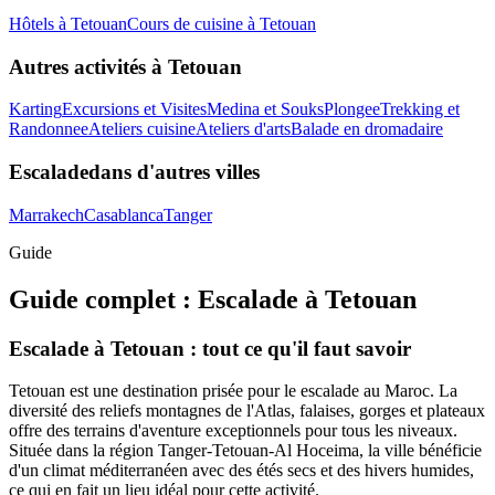
Hôtels
à
Tetouan
Cours de cuisine
à
Tetouan
Autres activités à
Tetouan
Karting
Excursions et Visites
Medina et Souks
Plongee
Trekking et
Randonnee
Ateliers cuisine
Ateliers d'arts
Balade en dromadaire
Escalade
dans d'autres villes
Marrakech
Casablanca
Tanger
Guide
Guide complet :
Escalade
à
Tetouan
Escalade à Tetouan : tout ce qu'il faut savoir
Tetouan est une destination prisée pour le escalade au Maroc. La
diversité des reliefs montagnes de l'Atlas, falaises, gorges et plateaux
offre des terrains d'aventure exceptionnels pour tous les niveaux.
Située dans la région Tanger-Tetouan-Al Hoceima, la ville bénéficie
d'un climat méditerranéen avec des étés secs et des hivers humides,
ce qui en fait un lieu idéal pour cette activité.