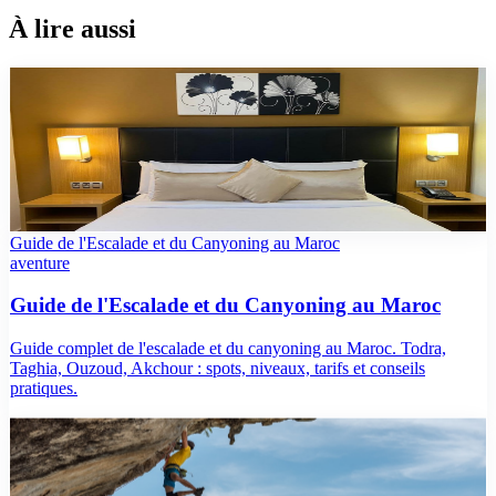
À lire aussi
top10
Les meilleurs hôtels à Tétouan en 2026
Notre sélection des meilleurs hôtels à Tétouan : médina UNESCO,
balnéaire Cabo Negro et Marina Smir. Tarifs, équipements et avis
Booking.
Guide de l'Escalade et du Canyoning au Maroc
aventure
Guide de l'Escalade et du Canyoning au Maroc
Guide complet de l'escalade et du canyoning au Maroc. Todra,
Taghia, Ouzoud, Akchour : spots, niveaux, tarifs et conseils
pratiques.
guide
Escalade au Maroc : Falaises, Salles et Guide pour
Debutants