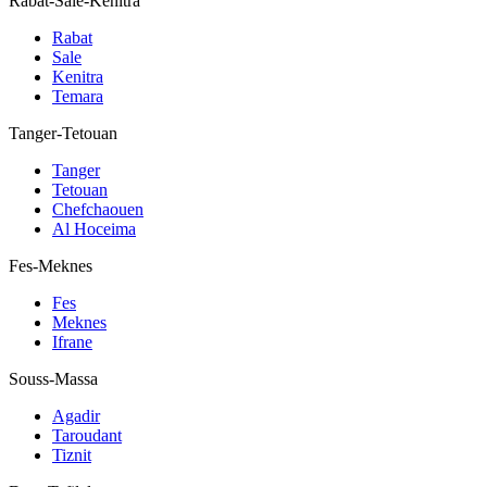
Rabat-Sale-Kenitra
Rabat
Sale
Kenitra
Temara
Tanger-Tetouan
Tanger
Tetouan
Chefchaouen
Al Hoceima
Fes-Meknes
Fes
Meknes
Ifrane
Souss-Massa
Agadir
Taroudant
Tiznit