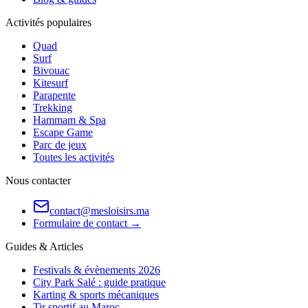
Activités populaires
Quad
Surf
Bivouac
Kitesurf
Parapente
Trekking
Hammam & Spa
Escape Game
Parc de jeux
Toutes les activités
Nous contacter
contact@mesloisirs.ma
Formulaire de contact →
Guides & Articles
Festivals & évènements 2026
City Park Salé : guide pratique
Karting & sports mécaniques
Tir sportif au Maroc