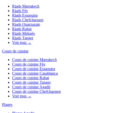
Riads
Marrakech
Riads
Fès
Riads
Essaouira
Riads
Chefchaouen
Riads
Ouarzazate
Riads
Rabat
Riads
Meknès
Riads
Tanger
Voir tous →
Cours de cuisine
Cours de cuisine
Marrakech
Cours de cuisine
Fès
Cours de cuisine
Essaouira
Cours de cuisine
Casablanca
Cours de cuisine
Rabat
Cours de cuisine
Tanger
Cours de cuisine
Agadir
Cours de cuisine
Chefchaouen
Voir tous →
Plages