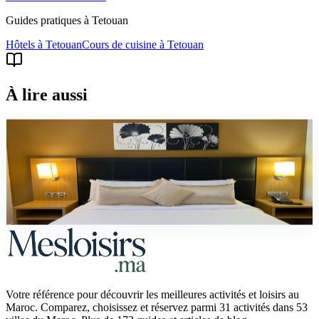
Guides pratiques à
Tetouan
Hôtels
à
Tetouan
Cours de cuisine
à
Tetouan
À lire aussi
top10
Les meilleurs hôtels à Tétouan en 2026
Notre sélection des meilleurs hôtels à Tétouan : médina UNESCO,
balnéaire Cabo Negro et Marina Smir. Tarifs, équipements et avis
Booking.
Votre référence pour découvrir les meilleures activités et loisirs au
Maroc. Comparez, choisissez et réservez parmi 31 activités dans 53