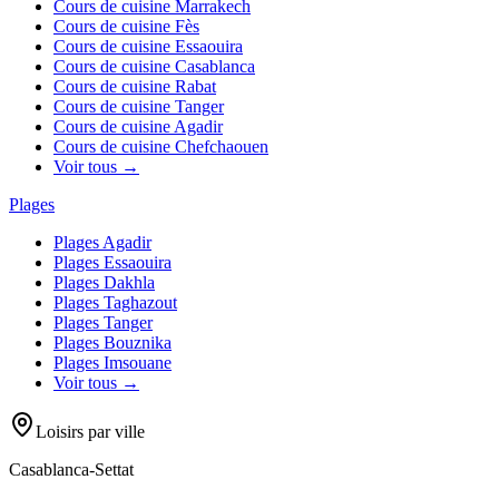
Cours de cuisine
Marrakech
Cours de cuisine
Fès
Cours de cuisine
Essaouira
Cours de cuisine
Casablanca
Cours de cuisine
Rabat
Cours de cuisine
Tanger
Cours de cuisine
Agadir
Cours de cuisine
Chefchaouen
Voir tous →
Plages
Plages
Agadir
Plages
Essaouira
Plages
Dakhla
Plages
Taghazout
Plages
Tanger
Plages
Bouznika
Plages
Imsouane
Voir tous →
Loisirs par ville
Casablanca-Settat