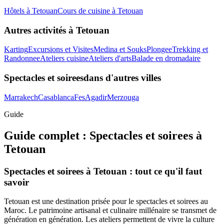
Hôtels
à
Tetouan
Cours de cuisine
à
Tetouan
Autres activités à
Tetouan
Karting
Excursions et Visites
Medina et Souks
Plongee
Trekking et
Randonnee
Ateliers cuisine
Ateliers d'arts
Balade en dromadaire
Spectacles et soirees
dans d'autres villes
Marrakech
Casablanca
Fes
Agadir
Merzouga
Guide
Guide complet :
Spectacles et soirees
à
Tetouan
Spectacles et soirees à Tetouan : tout ce qu'il faut
savoir
Tetouan est une destination prisée pour le spectacles et soirees au
Maroc. Le patrimoine artisanal et culinaire millénaire se transmet de
génération en génération. Les ateliers permettent de vivre la culture