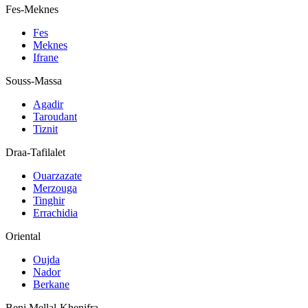
Fes-Meknes
Fes
Meknes
Ifrane
Souss-Massa
Agadir
Taroudant
Tiznit
Draa-Tafilalet
Ouarzazate
Merzouga
Tinghir
Errachidia
Oriental
Oujda
Nador
Berkane
Beni Mellal-Khenifra