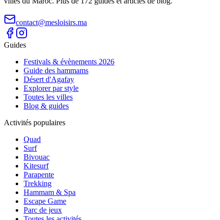
villes du Maroc. Plus de 172 guides et articles de blog.
contact@mesloisirs.ma
Guides
Festivals & évènements 2026
Guide des hammams
Désert d'Agafay
Explorer par style
Toutes les villes
Blog & guides
Activités populaires
Quad
Surf
Bivouac
Kitesurf
Parapente
Trekking
Hammam & Spa
Escape Game
Parc de jeux
Toutes les activités