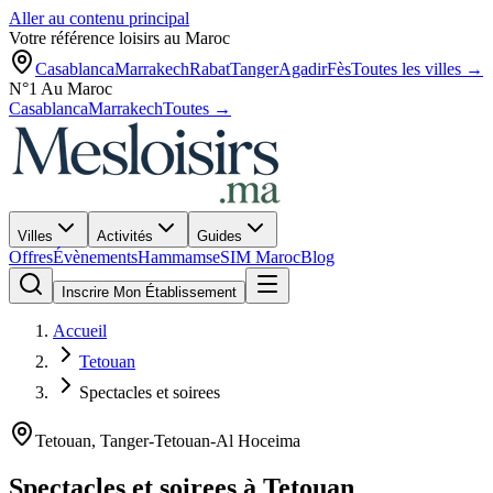
Aller au contenu principal
Votre référence loisirs au Maroc
Casablanca
Marrakech
Rabat
Tanger
Agadir
Fès
Toutes les villes →
N°1 Au Maroc
Casablanca
Marrakech
Toutes →
Villes
Activités
Guides
Offres
Évènements
Hammams
eSIM Maroc
Blog
Inscrire Mon Établissement
Accueil
Tetouan
Spectacles et soirees
Tetouan
,
Tanger-Tetouan-Al Hoceima
Spectacles et soirees
à
Tetouan