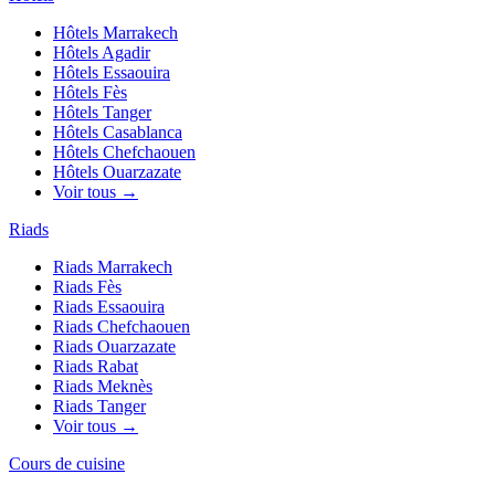
Hôtels
Marrakech
Hôtels
Agadir
Hôtels
Essaouira
Hôtels
Fès
Hôtels
Tanger
Hôtels
Casablanca
Hôtels
Chefchaouen
Hôtels
Ouarzazate
Voir tous →
Riads
Riads
Marrakech
Riads
Fès
Riads
Essaouira
Riads
Chefchaouen
Riads
Ouarzazate
Riads
Rabat
Riads
Meknès
Riads
Tanger
Voir tous →
Cours de cuisine