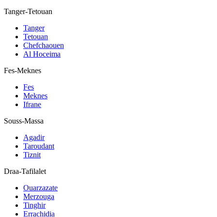
Tanger-Tetouan
Tanger
Tetouan
Chefchaouen
Al Hoceima
Fes-Meknes
Fes
Meknes
Ifrane
Souss-Massa
Agadir
Taroudant
Tiznit
Draa-Tafilalet
Ouarzazate
Merzouga
Tinghir
Errachidia