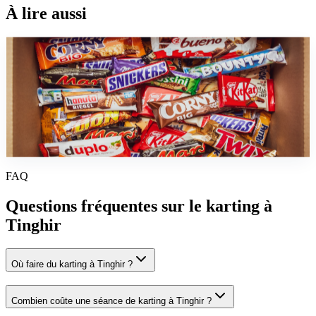
À lire aussi
guide
Sports Mecaniques au Maroc : Karting, Drift et
Circuits Automobiles
Tous les circuits de karting au Maroc en 2026 : Fès, Casablanca,
Marrakech, Tanger, Rabat. Prix, horaires, niveaux. Drift, rallyes et
track days inclus.
FAQ
Questions fréquentes sur le
karting
à
Tinghir
Où faire du karting à Tinghir ?
Combien coûte une séance de karting à Tinghir ?