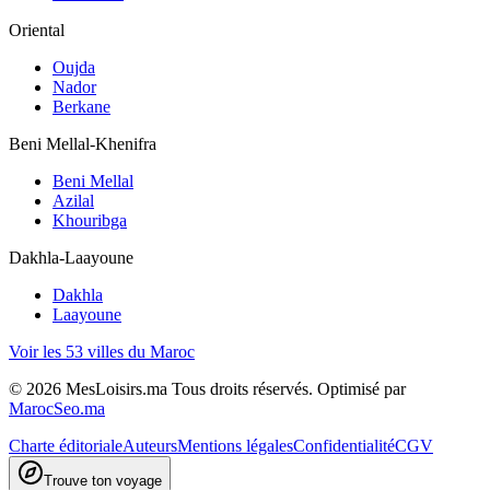
Oriental
Oujda
Nador
Berkane
Beni Mellal-Khenifra
Beni Mellal
Azilal
Khouribga
Dakhla-Laayoune
Dakhla
Laayoune
Voir les 53 villes du Maroc
©
2026
MesLoisirs.ma Tous droits réservés.
Optimisé par
MarocSeo.ma
Charte éditoriale
Auteurs
Mentions légales
Confidentialité
CGV
Trouve ton voyage