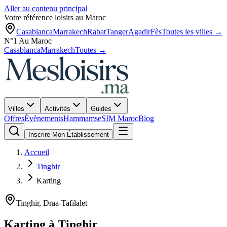
Aller au contenu principal
Votre référence loisirs au Maroc
Casablanca
Marrakech
Rabat
Tanger
Agadir
Fès
Toutes les villes →
N°1 Au Maroc
Casablanca
Marrakech
Toutes →
Villes
Activités
Guides
Offres
Évènements
Hammams
eSIM Maroc
Blog
Inscrire Mon Établissement
Accueil
Tinghir
Karting
Tinghir
,
Draa-Tafilalet
Karting
à
Tinghir