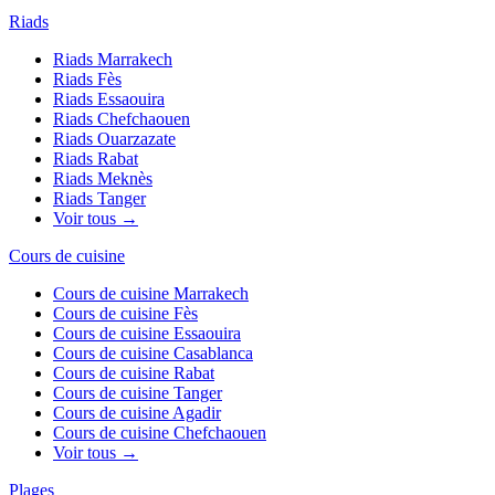
Riads
Riads
Marrakech
Riads
Fès
Riads
Essaouira
Riads
Chefchaouen
Riads
Ouarzazate
Riads
Rabat
Riads
Meknès
Riads
Tanger
Voir tous →
Cours de cuisine
Cours de cuisine
Marrakech
Cours de cuisine
Fès
Cours de cuisine
Essaouira
Cours de cuisine
Casablanca
Cours de cuisine
Rabat
Cours de cuisine
Tanger
Cours de cuisine
Agadir
Cours de cuisine
Chefchaouen
Voir tous →
Plages