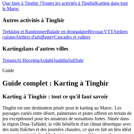
Que faire à
Tinghir
?
Toutes les activités à
Tinghir
Karting
dans tout
le Maroc
Autres activités à
Tinghir
Trekking et Randonnee
Balade en dromadaire
Bivouac
VTT
Ateliers
cuisine
Ateliers d'arts
Buggy
Cascades et vallees
Karting
dans d'autres villes
Temara
Al Hoceima
Asilah
Oualidia
Safi
Sale
Guide
Guide complet :
Karting
à
Tinghir
Karting à Tinghir : tout ce qu'il faut savoir
Tinghir est une destination prisée pour le karting au Maroc. Les
paysages variés entre désert, palmeraies et pistes offrent un terrain de
jeu exceptionnel pour les amateurs de sensations fortes. Située dans
la région Draa-Tafilalet, la ville bénéficie d'un climat désertique avec
des nuits fraîches et des journées chaudes, ce qui en fait un lieu idéal