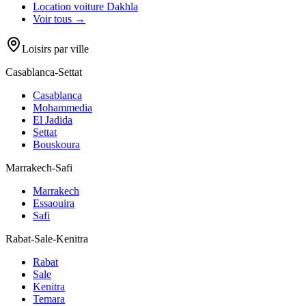
Location voiture
Dakhla
Voir tous →
Loisirs par ville
Casablanca-Settat
Casablanca
Mohammedia
El Jadida
Settat
Bouskoura
Marrakech-Safi
Marrakech
Essaouira
Safi
Rabat-Sale-Kenitra
Rabat
Sale
Kenitra
Temara