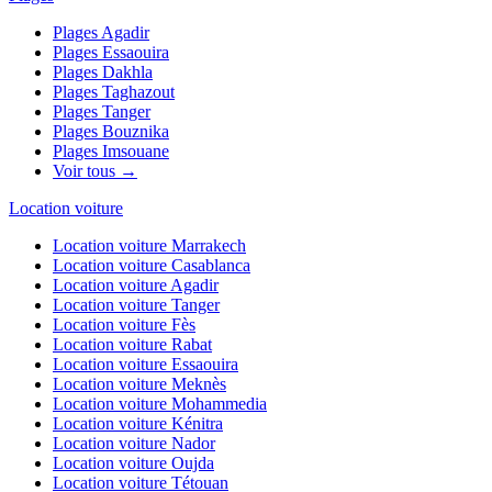
Plages
Agadir
Plages
Essaouira
Plages
Dakhla
Plages
Taghazout
Plages
Tanger
Plages
Bouznika
Plages
Imsouane
Voir tous →
Location voiture
Location voiture
Marrakech
Location voiture
Casablanca
Location voiture
Agadir
Location voiture
Tanger
Location voiture
Fès
Location voiture
Rabat
Location voiture
Essaouira
Location voiture
Meknès
Location voiture
Mohammedia
Location voiture
Kénitra
Location voiture
Nador
Location voiture
Oujda
Location voiture
Tétouan