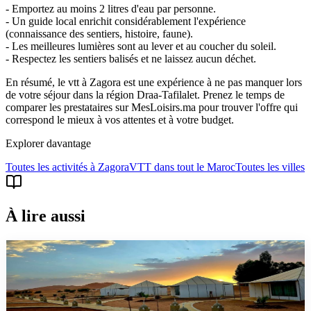
- Emportez au moins 2 litres d'eau par personne.
- Un guide local enrichit considérablement l'expérience
(connaissance des sentiers, histoire, faune).
- Les meilleures lumières sont au lever et au coucher du soleil.
- Respectez les sentiers balisés et ne laissez aucun déchet.
En résumé, le vtt à Zagora est une expérience à ne pas manquer lors
de votre séjour dans la région Draa-Tafilalet. Prenez le temps de
comparer les prestataires sur MesLoisirs.ma pour trouver l'offre qui
correspond le mieux à vos attentes et à votre budget.
Explorer davantage
Toutes les activités à
Zagora
VTT
dans tout le Maroc
Toutes les villes
À lire aussi
comparatif
Désert Merzouga ou Zagora : quel choisir en 2026 ?
Merzouga ou Zagora : quel désert marocain choisir ? Comparaison