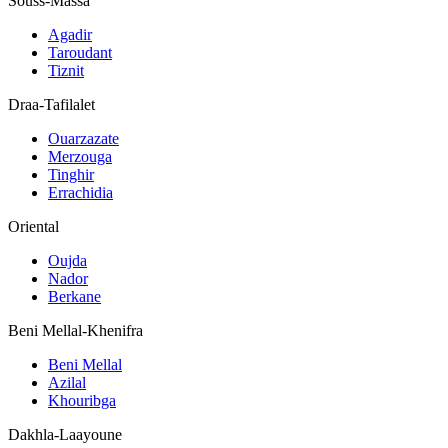
Souss-Massa
Agadir
Taroudant
Tiznit
Draa-Tafilalet
Ouarzazate
Merzouga
Tinghir
Errachidia
Oriental
Oujda
Nador
Berkane
Beni Mellal-Khenifra
Beni Mellal
Azilal
Khouribga
Dakhla-Laayoune