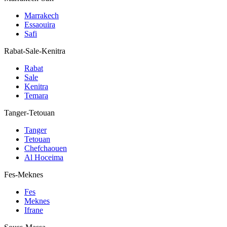
Marrakech
Essaouira
Safi
Rabat-Sale-Kenitra
Rabat
Sale
Kenitra
Temara
Tanger-Tetouan
Tanger
Tetouan
Chefchaouen
Al Hoceima
Fes-Meknes
Fes
Meknes
Ifrane