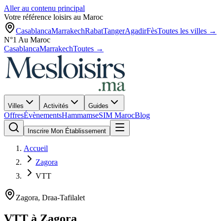
Aller au contenu principal
Votre référence loisirs au Maroc
Casablanca
Marrakech
Rabat
Tanger
Agadir
Fès
Toutes les villes →
N°1 Au Maroc
Casablanca
Marrakech
Toutes →
Villes
Activités
Guides
Offres
Évènements
Hammams
eSIM Maroc
Blog
Inscrire Mon Établissement
Accueil
Zagora
VTT
Zagora
,
Draa-Tafilalet
VTT
à
Zagora