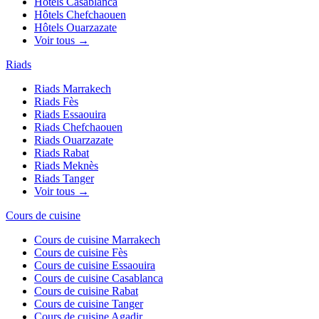
Hôtels
Casablanca
Hôtels
Chefchaouen
Hôtels
Ouarzazate
Voir tous →
Riads
Riads
Marrakech
Riads
Fès
Riads
Essaouira
Riads
Chefchaouen
Riads
Ouarzazate
Riads
Rabat
Riads
Meknès
Riads
Tanger
Voir tous →
Cours de cuisine
Cours de cuisine
Marrakech
Cours de cuisine
Fès
Cours de cuisine
Essaouira
Cours de cuisine
Casablanca
Cours de cuisine
Rabat
Cours de cuisine
Tanger
Cours de cuisine
Agadir