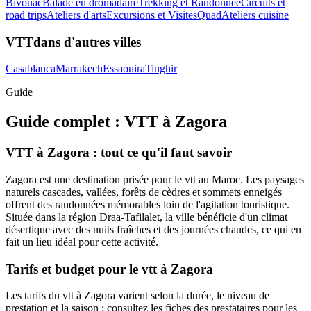
Bivouac
Balade en dromadaire
Trekking et Randonnee
Circuits et
road trips
Ateliers d'arts
Excursions et Visites
Quad
Ateliers cuisine
VTT
dans d'autres villes
Casablanca
Marrakech
Essaouira
Tinghir
Guide
Guide complet :
VTT
à
Zagora
VTT à Zagora : tout ce qu'il faut savoir
Zagora est une destination prisée pour le vtt au Maroc. Les paysages
naturels cascades, vallées, forêts de cèdres et sommets enneigés
offrent des randonnées mémorables loin de l'agitation touristique.
Située dans la région Draa-Tafilalet, la ville bénéficie d'un climat
désertique avec des nuits fraîches et des journées chaudes, ce qui en
fait un lieu idéal pour cette activité.
Tarifs et budget pour le vtt à Zagora
Les tarifs du vtt à Zagora varient selon la durée, le niveau de
prestation et la saison : consultez les fiches des prestataires pour les