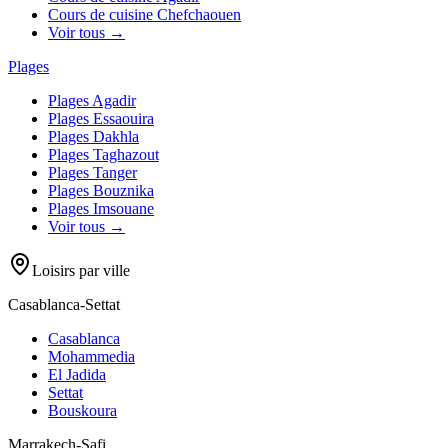
Cours de cuisine
Chefchaouen
Voir tous →
Plages
Plages
Agadir
Plages
Essaouira
Plages
Dakhla
Plages
Taghazout
Plages
Tanger
Plages
Bouznika
Plages
Imsouane
Voir tous →
Loisirs par ville
Casablanca-Settat
Casablanca
Mohammedia
El Jadida
Settat
Bouskoura
Marrakech-Safi