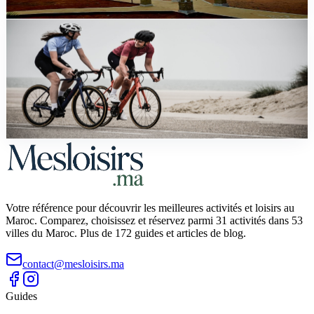
dunes Erg Chebbi vs Sahara Drâa : temps, prix, expérience, accès.
guide
Decouvrir le Maroc a Velo : Circuits VTT et
Cyclotourisme
Guide complet du velo au Maroc : VTT dans l'Atlas, cyclotourisme
route des Kasbahs, gravel Dakhla, city tours. Circuits, locations,
budgets des 100 DH/jour.
Votre référence pour découvrir les meilleures activités et loisirs au
Maroc. Comparez, choisissez et réservez parmi 31 activités dans 53
villes du Maroc. Plus de 172 guides et articles de blog.
contact@mesloisirs.ma
Guides