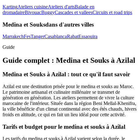
Karting
Ateliers cuisine
Ateliers d'arts
Balade en
dromadaire
Bivouac
Buggy
Cascades et vallees
Circuits et road trips
Medina et Souks
dans d'autres villes
Marrakech
Fes
Tanger
Casablanca
Rabat
Essaouira
Guide
Guide complet :
Medina et Souks
à
Azilal
Medina et Souks à Azilal : tout ce qu'il faut savoir
Azilal est une destination prisée pour le medina et souks au Maroc.
Le patrimoine artisanal et culinaire millénaire se transmet de
génération en génération. Les ateliers permettent de vivre la culture
marocaine de l'intérieur. Située dans la région Beni Mellal-Khenifra,
la ville bénéficie d'un climat continental avec des étés chauds, hivers
froids en altitude, ce qui en fait un lieu idéal pour cette activité.
Tarifs et budget pour le medina et souks à Azilal
Les tarifs du medina et souks à Azilal varient selon la durée, le