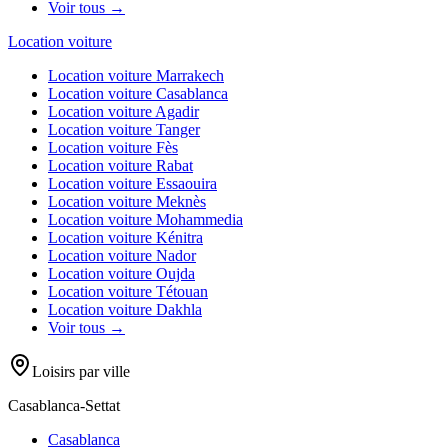
Voir tous →
Location voiture
Location voiture
Marrakech
Location voiture
Casablanca
Location voiture
Agadir
Location voiture
Tanger
Location voiture
Fès
Location voiture
Rabat
Location voiture
Essaouira
Location voiture
Meknès
Location voiture
Mohammedia
Location voiture
Kénitra
Location voiture
Nador
Location voiture
Oujda
Location voiture
Tétouan
Location voiture
Dakhla
Voir tous →
Loisirs par ville
Casablanca-Settat
Casablanca