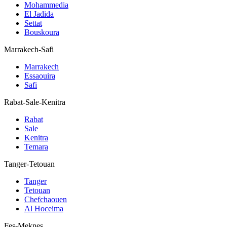
Mohammedia
El Jadida
Settat
Bouskoura
Marrakech-Safi
Marrakech
Essaouira
Safi
Rabat-Sale-Kenitra
Rabat
Sale
Kenitra
Temara
Tanger-Tetouan
Tanger
Tetouan
Chefchaouen
Al Hoceima
Fes-Meknes