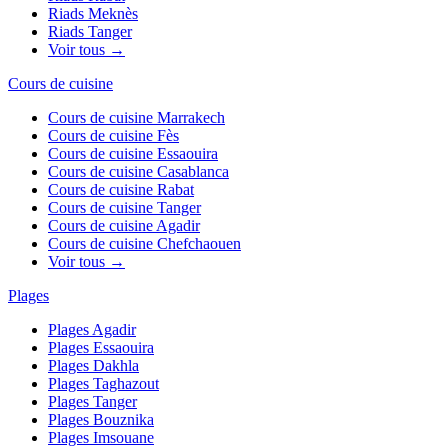
Riads
Meknès
Riads
Tanger
Voir tous →
Cours de cuisine
Cours de cuisine
Marrakech
Cours de cuisine
Fès
Cours de cuisine
Essaouira
Cours de cuisine
Casablanca
Cours de cuisine
Rabat
Cours de cuisine
Tanger
Cours de cuisine
Agadir
Cours de cuisine
Chefchaouen
Voir tous →
Plages
Plages
Agadir
Plages
Essaouira
Plages
Dakhla
Plages
Taghazout
Plages
Tanger
Plages
Bouznika
Plages
Imsouane