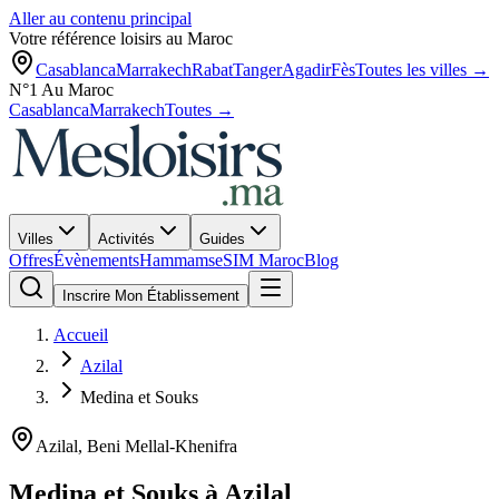
Aller au contenu principal
Votre référence loisirs au Maroc
Casablanca
Marrakech
Rabat
Tanger
Agadir
Fès
Toutes les villes →
N°1 Au Maroc
Casablanca
Marrakech
Toutes →
Villes
Activités
Guides
Offres
Évènements
Hammams
eSIM Maroc
Blog
Inscrire Mon Établissement
Accueil
Azilal
Medina et Souks
Azilal
,
Beni Mellal-Khenifra
Medina et Souks
à
Azilal