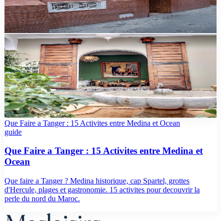
Comment rejoindre la médina depuis l'aéroport Marrakech Menara :
taxi compteur, navette, transfert privé. Tarifs et conseils 2026.
hotels
15 Meilleurs Riads à Marrakech Médina (2026) —
Notre Sélection
Notre sélection 2026 des 15 meilleurs riads de la médina de
Marrakech : avis vérifiés Booking 9.5+, prix dès 579 MAD,
quartier Kasbah ou médina. Sans bullshit.
Que Faire a Tanger : 15 Activites entre Medina et Ocean
guide
Que Faire a Tanger : 15 Activites entre Medina et
Ocean
Que faire a Tanger ? Medina historique, cap Spartel, grottes
d'Hercule, plages et gastronomie. 15 activites pour decouvrir la
perle du nord du Maroc.