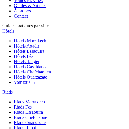
Toutes les villes
Guides & Articles
À propos
Contact
Guides pratiques par ville
Hôtels
Hôtels
Marrakech
Hôtels
Agadir
Hôtels
Essaouira
Hôtels
Fès
Hôtels
Tanger
Hôtels
Casablanca
Hôtels
Chefchaouen
Hôtels
Ouarzazate
Voir tous →
Riads
Riads
Marrakech
Riads
Fès
Riads
Essaouira
Riads
Chefchaouen
Riads
Ouarzazate
Riads
Rabat