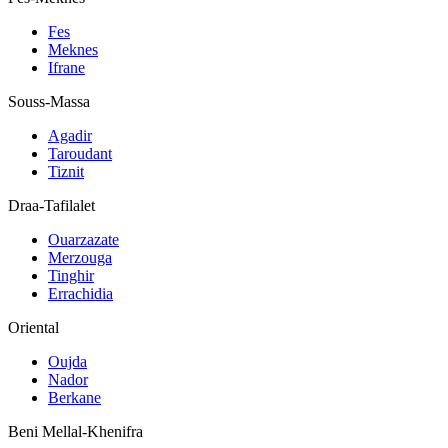
Fes
Meknes
Ifrane
Souss-Massa
Agadir
Taroudant
Tiznit
Draa-Tafilalet
Ouarzazate
Merzouga
Tinghir
Errachidia
Oriental
Oujda
Nador
Berkane
Beni Mellal-Khenifra