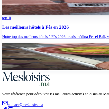
Marrakech ou Fès : quelle ville impériale visiter en premier ? Compara
top10
Les meilleurs hôtels à Fès en 2026
Notre top des meilleurs hôtels à Fès 2026 : riads médina Fès el Bali, vi
guide
Que faire à Fès en 3 jours : guide complet 2026
Itinéraire Fès en 3 jours : médina UNESCO Fès el Bali, Université Al Q
Votre référence pour découvrir les meilleures activités et loisirs au M
contact@mesloisirs.ma