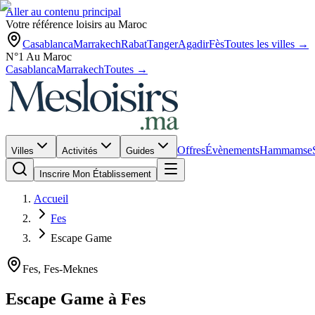
Aller au contenu principal
Votre référence loisirs au Maroc
Casablanca
Marrakech
Rabat
Tanger
Agadir
Fès
Toutes les villes →
N°1 Au Maroc
Casablanca
Marrakech
Toutes →
Offres
Évènements
Hammams
e
Villes
Activités
Guides
Inscrire Mon Établissement
Accueil
Fes
Escape Game
Fes
,
Fes-Meknes
Escape Game
à
Fes