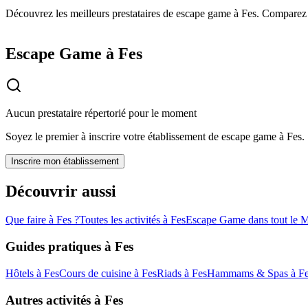
Découvrez les meilleurs prestataires de escape game à Fes. Comparez le
Escape Game à Fes
Aucun prestataire répertorié pour le moment
Soyez le premier à inscrire votre établissement de
escape game
à
Fes
.
Inscrire mon établissement
Découvrir aussi
Que faire à
Fes
?
Toutes les activités à
Fes
Escape Game
dans tout le 
Guides pratiques à
Fes
Hôtels
à
Fes
Cours de cuisine
à
Fes
Riads
à
Fes
Hammams & Spas
à
F
Autres activités à
Fes