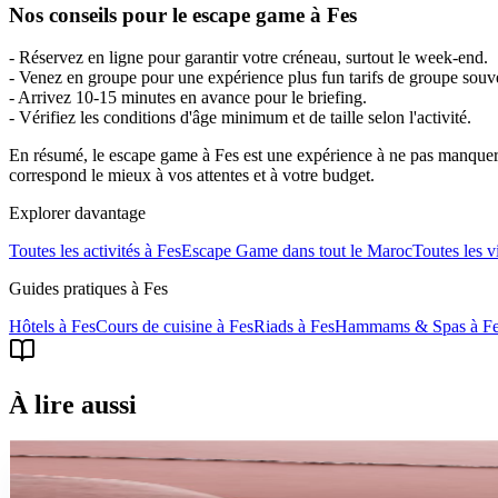
Nos conseils pour le escape game à Fes
- Réservez en ligne pour garantir votre créneau, surtout le week-end.
- Venez en groupe pour une expérience plus fun tarifs de groupe souv
- Arrivez 10-15 minutes en avance pour le briefing.
- Vérifiez les conditions d'âge minimum et de taille selon l'activité.
En résumé, le escape game à Fes est une expérience à ne pas manquer l
correspond le mieux à vos attentes et à votre budget.
Explorer davantage
Toutes les activités à
Fes
Escape Game
dans tout le Maroc
Toutes les vi
Guides pratiques à
Fes
Hôtels
à
Fes
Cours de cuisine
à
Fes
Riads
à
Fes
Hammams & Spas
à
F
À lire aussi
comparatif
Marrakech ou Fès : quelle ville visiter en premier ?