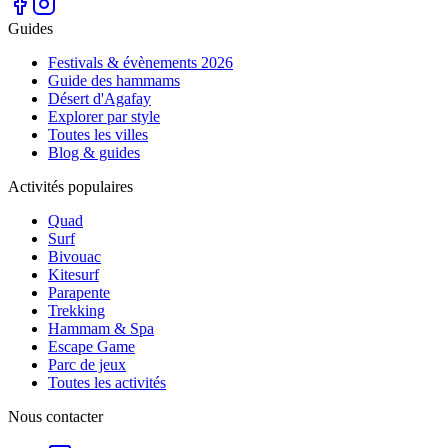
Guides
Festivals & évènements 2026
Guide des hammams
Désert d'Agafay
Explorer par style
Toutes les villes
Blog & guides
Activités populaires
Quad
Surf
Bivouac
Kitesurf
Parapente
Trekking
Hammam & Spa
Escape Game
Parc de jeux
Toutes les activités
Nous contacter