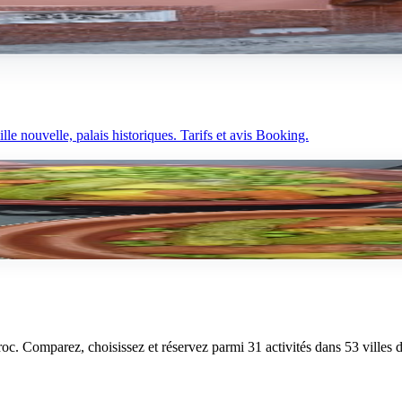
ison médina, hôtellerie, ambiance, prix, durée. Notre verdict.
lle nouvelle, palais historiques. Tarifs et avis Booking.
uaraouiyine, tanneries, Volubilis. Tarifs et conseils horaires.
aroc. Comparez, choisissez et réservez parmi 31 activités dans 53 villes 