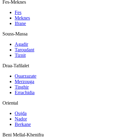
Fes-Meknes
Fes
Meknes
Ifrane
Souss-Massa
Agadir
Taroudant
Tiznit
Draa-Tafilalet
Ouarzazate
Merzouga
Tinghir
Errachidia
Oriental
Oujda
Nador
Berkane
Beni Mellal-Khenifra