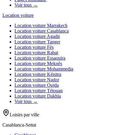
Voir tous →
Location voiture
Location voiture
Marrakech
Location voiture
Casablanca
Location voiture
Agadir
Location voiture
Tanger
Location voiture
Fès
Location voiture
Rabat
Location voiture
Essaouira
Location voiture
Meknès
Location voiture
Mohammedia
Location voiture
Kénitra
Location voiture
Nador
Location voiture
Oujda
Location voiture
Tétouan
Location voiture
Dakhla
Voir tous →
Loisirs par ville
Casablanca-Settat