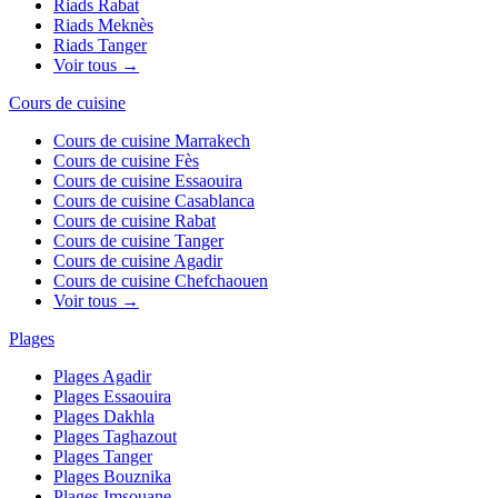
Riads
Rabat
Riads
Meknès
Riads
Tanger
Voir tous →
Cours de cuisine
Cours de cuisine
Marrakech
Cours de cuisine
Fès
Cours de cuisine
Essaouira
Cours de cuisine
Casablanca
Cours de cuisine
Rabat
Cours de cuisine
Tanger
Cours de cuisine
Agadir
Cours de cuisine
Chefchaouen
Voir tous →
Plages
Plages
Agadir
Plages
Essaouira
Plages
Dakhla
Plages
Taghazout
Plages
Tanger
Plages
Bouznika
Plages
Imsouane