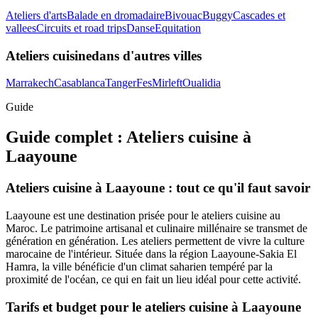
Ateliers d'arts
Balade en dromadaire
Bivouac
Buggy
Cascades et
vallees
Circuits et road trips
Danse
Equitation
Ateliers cuisine
dans d'autres villes
Marrakech
Casablanca
Tanger
Fes
Mirleft
Oualidia
Guide
Guide complet :
Ateliers cuisine
à
Laayoune
Ateliers cuisine à Laayoune : tout ce qu'il faut savoir
Laayoune est une destination prisée pour le ateliers cuisine au
Maroc. Le patrimoine artisanal et culinaire millénaire se transmet de
génération en génération. Les ateliers permettent de vivre la culture
marocaine de l'intérieur. Située dans la région Laayoune-Sakia El
Hamra, la ville bénéficie d'un climat saharien tempéré par la
proximité de l'océan, ce qui en fait un lieu idéal pour cette activité.
Tarifs et budget pour le ateliers cuisine à Laayoune