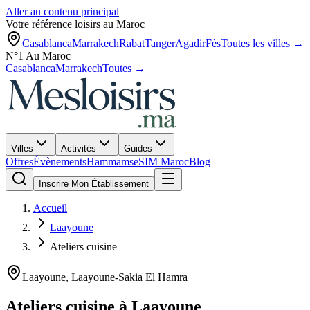
Aller au contenu principal
Votre référence loisirs au Maroc
Casablanca
Marrakech
Rabat
Tanger
Agadir
Fès
Toutes les villes →
N°1 Au Maroc
Casablanca
Marrakech
Toutes →
Villes
Activités
Guides
Offres
Évènements
Hammams
eSIM Maroc
Blog
Inscrire Mon Établissement
Accueil
Laayoune
Ateliers cuisine
Laayoune
,
Laayoune-Sakia El Hamra
Ateliers cuisine
à
Laayoune