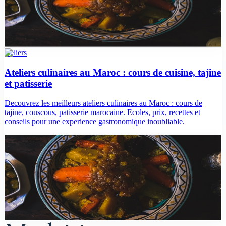
Découvrez les meilleures expériences culinaires au Maroc : cours de
cuisine, dégustations de vins, ateliers pâtisserie, cérémonie du thé.
Prix et adresses.
ateliers
Ateliers culinaires au Maroc : cours de cuisine, tajine
et patisserie
Decouvrez les meilleurs ateliers culinaires au Maroc : cours de
tajine, couscous, patisserie marocaine. Ecoles, prix, recettes et
conseils pour une experience gastronomique inoubliable.
gastronomie
Guide Complet de la Gastronomie Marocaine :
Cours de Cuisine et Experiences Culinaires
Decouvrez la gastronomie marocaine a travers des cours de cuisine,
food tours et experiences culinaires a Marrakech, Fes et Essaouira.
Guide complet avec prix, adresses et conseils.