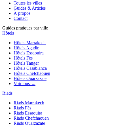
Toutes les villes
Guides & Articles
À propos
Contact
Guides pratiques par ville
Hôtels
Hôtels
Marrakech
Hôtels
Agadir
Hôtels
Essaouira
Hôtels
Fès
Hôtels
Tanger
Hôtels
Casablanca
Hôtels
Chefchaouen
Hôtels
Ouarzazate
Voir tous →
Riads
Riads
Marrakech
Riads
Fès
Riads
Essaouira
Riads
Chefchaouen
Riads
Ouarzazate