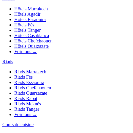
Hôtels
Marrakech
Hôtels
Agadir
Hôtels
Essaouira
Hôtels
Fès
Hôtels
Tanger
Hôtels
Casablanca
Hôtels
Chefchaouen
Hôtels
Ouarzazate
Voir tous →
Riads
Riads
Marrakech
Riads
Fès
Riads
Essaouira
Riads
Chefchaouen
Riads
Ouarzazate
Riads
Rabat
Riads
Meknès
Riads
Tanger
Voir tous →
Cours de cuisine