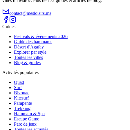
villes du Maroc. Plus de 172 guides et articles de blog.
contact@mesloisirs.ma
Guides
Festivals & évènements 2026
Guide des hammams
Désert d'Agafay
Explorer par style
Toutes les villes
Blog & guides
Activités populaires
Quad
Surf
Bivouac
Kitesurf
Parapente
Trekking
Hammam & Spa
Escape Game
Parc de jeux
Toutes les activités