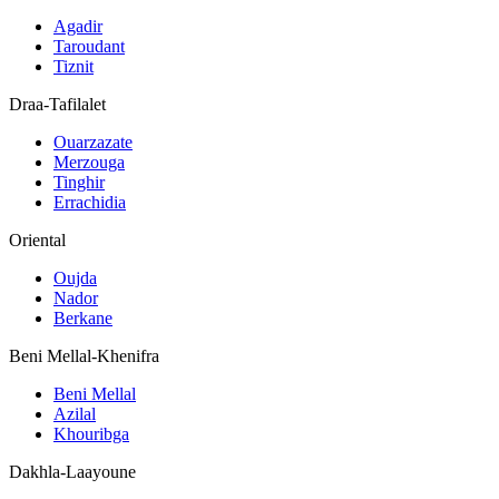
Agadir
Taroudant
Tiznit
Draa-Tafilalet
Ouarzazate
Merzouga
Tinghir
Errachidia
Oriental
Oujda
Nador
Berkane
Beni Mellal-Khenifra
Beni Mellal
Azilal
Khouribga
Dakhla-Laayoune