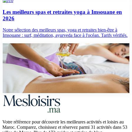
top10
Les meilleurs spas et retraites yoga à Imsouane en
2026
Notre sélection des meilleurs spas, yoga et retraites bien-être à
Imsouane : surf, méditation, ayurveda face à l'océan. Tarifs vérifiés.
guide
Les Meilleures Activites Bien-etre et Detente au
Maroc
Guide complet du bien-etre au Maroc : hammams traditionnels et
luxe, spas, retraites yoga, thalassotherapie, sources thermales. Prix
des 80 DH.
Votre référence pour découvrir les meilleures activités et loisirs au
Maroc. Comparez, choisissez et réservez parmi 31 activités dans 53