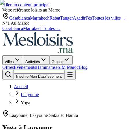
Aller au contenu principal
Votre référence loisirs au Maroc
Casablanca
Marrakech
Rabat
Tanger
Agadir
Fès
Toutes les villes →
N°1 Au Maroc
Casablanca
Marrakech
Toutes →
Villes
Activités
Guides
Offres
Évènements
Hammams
eSIM Maroc
Blog
Inscrire Mon Établissement
Accueil
Laayoune
Yoga
Laayoune
,
Laayoune-Sakia El Hamra
Yoga
à
Laayoune