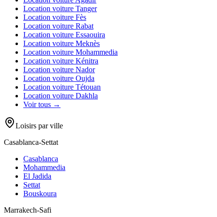
Location voiture
Tanger
Location voiture
Fès
Location voiture
Rabat
Location voiture
Essaouira
Location voiture
Meknès
Location voiture
Mohammedia
Location voiture
Kénitra
Location voiture
Nador
Location voiture
Oujda
Location voiture
Tétouan
Location voiture
Dakhla
Voir tous →
Loisirs par ville
Casablanca-Settat
Casablanca
Mohammedia
El Jadida
Settat
Bouskoura
Marrakech-Safi