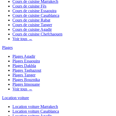
Cours de cuisine
Marrakech
Cours de cuisine
Fès
Cours de cuisine
Essaouira
Cours de cuisine
Casablanca
Cours de cuisine
Rabat
Cours de cuisine
Tanger
Cours de cuisine
Agadir
Cours de cuisine
Chefchaouen
Voir tous →
Plages
Plages
Agadir
Plages
Essaouira
Plages
Dakhla
Plages
Taghazout
Plages
Tanger
Plages
Bouznika
Plages
Imsouane
Voir tous →
Location voiture
Location voiture
Marrakech
Location voiture
Casablanca
Location voiture
Agadir