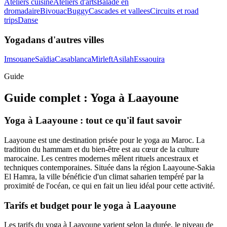
Ateliers cuisine
Ateliers d'arts
Balade en
dromadaire
Bivouac
Buggy
Cascades et vallees
Circuits et road
trips
Danse
Yoga
dans d'autres villes
Imsouane
Saïdia
Casablanca
Mirleft
Asilah
Essaouira
Guide
Guide complet :
Yoga
à
Laayoune
Yoga à Laayoune : tout ce qu'il faut savoir
Laayoune est une destination prisée pour le yoga au Maroc. La
tradition du hammam et du bien-être est au cœur de la culture
marocaine. Les centres modernes mêlent rituels ancestraux et
techniques contemporaines. Située dans la région Laayoune-Sakia
El Hamra, la ville bénéficie d'un climat saharien tempéré par la
proximité de l'océan, ce qui en fait un lieu idéal pour cette activité.
Tarifs et budget pour le yoga à Laayoune
Les tarifs du yoga à Laayoune varient selon la durée, le niveau de