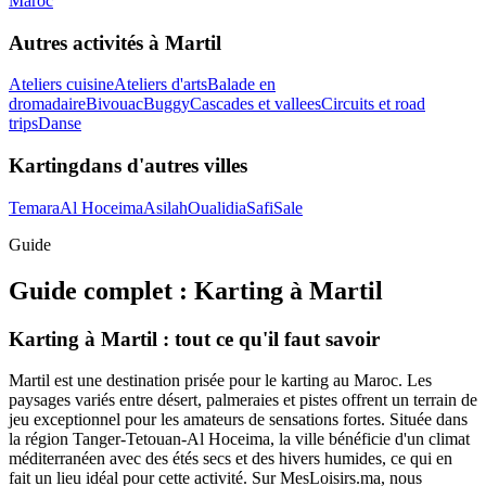
Maroc
Autres activités à
Martil
Ateliers cuisine
Ateliers d'arts
Balade en
dromadaire
Bivouac
Buggy
Cascades et vallees
Circuits et road
trips
Danse
Karting
dans d'autres villes
Temara
Al Hoceima
Asilah
Oualidia
Safi
Sale
Guide
Guide complet :
Karting
à
Martil
Karting à Martil : tout ce qu'il faut savoir
Martil est une destination prisée pour le karting au Maroc. Les
paysages variés entre désert, palmeraies et pistes offrent un terrain de
jeu exceptionnel pour les amateurs de sensations fortes. Située dans
la région Tanger-Tetouan-Al Hoceima, la ville bénéficie d'un climat
méditerranéen avec des étés secs et des hivers humides, ce qui en
fait un lieu idéal pour cette activité. Sur MesLoisirs.ma, nous