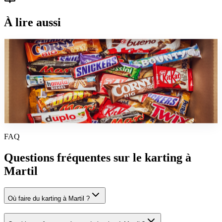
À lire aussi
guide
Sports Mecaniques au Maroc : Karting, Drift et
Circuits Automobiles
Tous les circuits de karting au Maroc en 2026 : Fès, Casablanca,
Marrakech, Tanger, Rabat. Prix, horaires, niveaux. Drift, rallyes et
track days inclus.
FAQ
Questions fréquentes sur le
karting
à
Martil
Où faire du karting à Martil ?