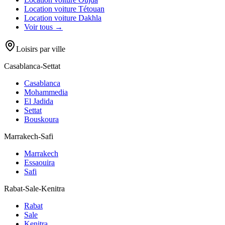
Location voiture
Tétouan
Location voiture
Dakhla
Voir tous →
Loisirs par ville
Casablanca-Settat
Casablanca
Mohammedia
El Jadida
Settat
Bouskoura
Marrakech-Safi
Marrakech
Essaouira
Safi
Rabat-Sale-Kenitra
Rabat
Sale
Kenitra