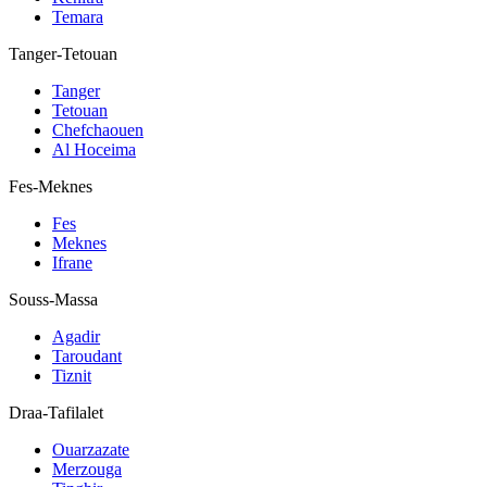
Temara
Tanger-Tetouan
Tanger
Tetouan
Chefchaouen
Al Hoceima
Fes-Meknes
Fes
Meknes
Ifrane
Souss-Massa
Agadir
Taroudant
Tiznit
Draa-Tafilalet
Ouarzazate
Merzouga