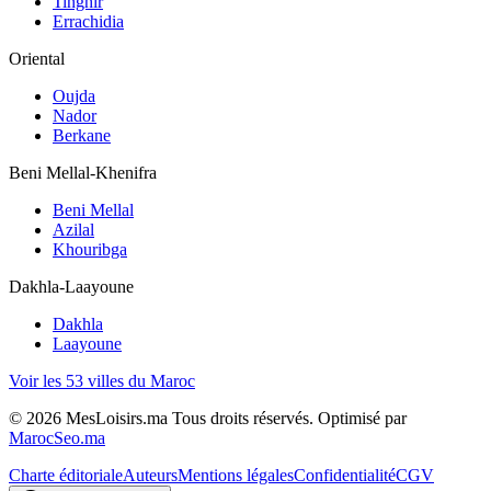
Tinghir
Errachidia
Oriental
Oujda
Nador
Berkane
Beni Mellal-Khenifra
Beni Mellal
Azilal
Khouribga
Dakhla-Laayoune
Dakhla
Laayoune
Voir les 53 villes du Maroc
©
2026
MesLoisirs.ma Tous droits réservés.
Optimisé par
MarocSeo.ma
Charte éditoriale
Auteurs
Mentions légales
Confidentialité
CGV