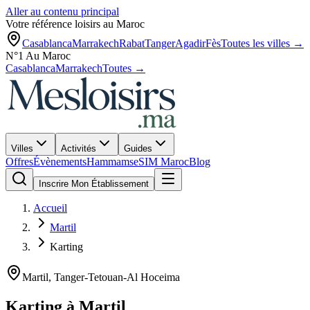
Aller au contenu principal
Votre référence loisirs au Maroc
Casablanca
Marrakech
Rabat
Tanger
Agadir
Fès
Toutes les villes →
N°1 Au Maroc
Casablanca
Marrakech
Toutes →
Villes
Activités
Guides
Offres
Évènements
Hammams
eSIM Maroc
Blog
Inscrire Mon Établissement
Accueil
Martil
Karting
Martil
,
Tanger-Tetouan-Al Hoceima
Karting
à
Martil