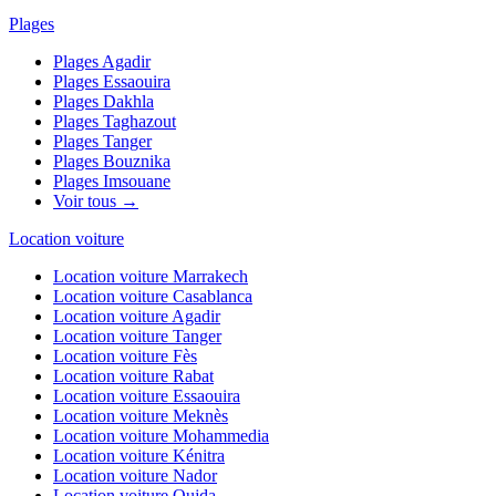
Plages
Plages
Agadir
Plages
Essaouira
Plages
Dakhla
Plages
Taghazout
Plages
Tanger
Plages
Bouznika
Plages
Imsouane
Voir tous →
Location voiture
Location voiture
Marrakech
Location voiture
Casablanca
Location voiture
Agadir
Location voiture
Tanger
Location voiture
Fès
Location voiture
Rabat
Location voiture
Essaouira
Location voiture
Meknès
Location voiture
Mohammedia
Location voiture
Kénitra
Location voiture
Nador
Location voiture
Oujda