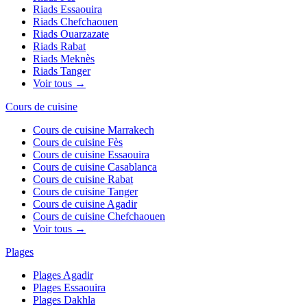
Riads
Essaouira
Riads
Chefchaouen
Riads
Ouarzazate
Riads
Rabat
Riads
Meknès
Riads
Tanger
Voir tous →
Cours de cuisine
Cours de cuisine
Marrakech
Cours de cuisine
Fès
Cours de cuisine
Essaouira
Cours de cuisine
Casablanca
Cours de cuisine
Rabat
Cours de cuisine
Tanger
Cours de cuisine
Agadir
Cours de cuisine
Chefchaouen
Voir tous →
Plages
Plages
Agadir
Plages
Essaouira
Plages
Dakhla