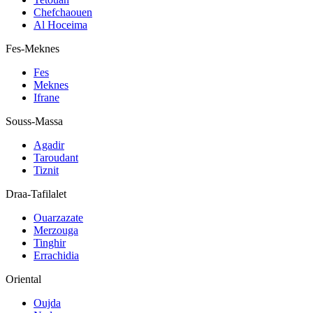
Chefchaouen
Al Hoceima
Fes-Meknes
Fes
Meknes
Ifrane
Souss-Massa
Agadir
Taroudant
Tiznit
Draa-Tafilalet
Ouarzazate
Merzouga
Tinghir
Errachidia
Oriental
Oujda