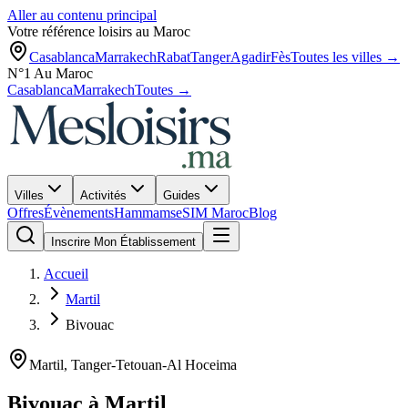
Aller au contenu principal
Votre référence loisirs au Maroc
Casablanca
Marrakech
Rabat
Tanger
Agadir
Fès
Toutes les villes →
N°1 Au Maroc
Casablanca
Marrakech
Toutes →
Villes
Activités
Guides
Offres
Évènements
Hammams
eSIM Maroc
Blog
Inscrire Mon Établissement
Accueil
Martil
Bivouac
Martil
,
Tanger-Tetouan-Al Hoceima
Bivouac
à
Martil