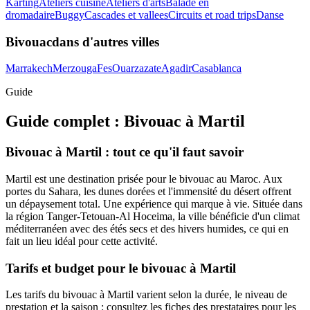
Karting
Ateliers cuisine
Ateliers d'arts
Balade en
dromadaire
Buggy
Cascades et vallees
Circuits et road trips
Danse
Bivouac
dans d'autres villes
Marrakech
Merzouga
Fes
Ouarzazate
Agadir
Casablanca
Guide
Guide complet :
Bivouac
à
Martil
Bivouac à Martil : tout ce qu'il faut savoir
Martil est une destination prisée pour le bivouac au Maroc. Aux
portes du Sahara, les dunes dorées et l'immensité du désert offrent
un dépaysement total. Une expérience qui marque à vie. Située dans
la région Tanger-Tetouan-Al Hoceima, la ville bénéficie d'un climat
méditerranéen avec des étés secs et des hivers humides, ce qui en
fait un lieu idéal pour cette activité.
Tarifs et budget pour le bivouac à Martil
Les tarifs du bivouac à Martil varient selon la durée, le niveau de
prestation et la saison : consultez les fiches des prestataires pour les