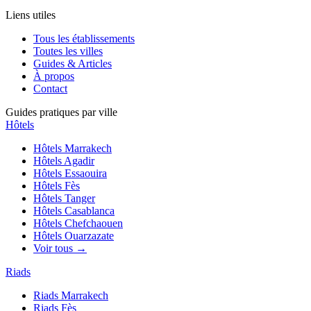
Liens utiles
Tous les établissements
Toutes les villes
Guides & Articles
À propos
Contact
Guides pratiques par ville
Hôtels
Hôtels
Marrakech
Hôtels
Agadir
Hôtels
Essaouira
Hôtels
Fès
Hôtels
Tanger
Hôtels
Casablanca
Hôtels
Chefchaouen
Hôtels
Ouarzazate
Voir tous →
Riads
Riads
Marrakech
Riads
Fès