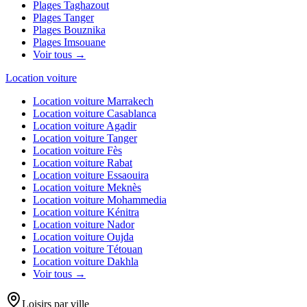
Plages
Taghazout
Plages
Tanger
Plages
Bouznika
Plages
Imsouane
Voir tous →
Location voiture
Location voiture
Marrakech
Location voiture
Casablanca
Location voiture
Agadir
Location voiture
Tanger
Location voiture
Fès
Location voiture
Rabat
Location voiture
Essaouira
Location voiture
Meknès
Location voiture
Mohammedia
Location voiture
Kénitra
Location voiture
Nador
Location voiture
Oujda
Location voiture
Tétouan
Location voiture
Dakhla
Voir tous →
Loisirs par ville