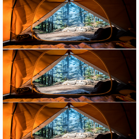
Guide Complet du Camping au Maroc : Bivouac,
Glamping et Campings Equipes
Guide complet du camping au Maroc. Bivouac desert, glamping
Atlas, campings equipes, camping-car : spots, tarifs, equipement et
conseils pratiques.
guide
Guide du camping et bivouac au Maroc : Les
meilleurs spots et conseils pratiques
Guide complet du camping et bivouac au Maroc : meilleurs spots
desert, montagne, cote. Merzouga, Imlil, Dakhla, equipement,
reglementation et prix.
guide
Camping et Bivouac au Maroc : Guide Complet des
Meilleurs Spots
Guide complet du camping au Maroc : meilleurs spots (Atlas,