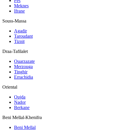
Fes
Meknes
Ifrane
Souss-Massa
Agadir
Taroudant
Tiznit
Draa-Tafilalet
Ouarzazate
Merzouga
Tinghir
Errachidia
Oriental
Oujda
Nador
Berkane
Beni Mellal-Khenifra
Beni Mellal