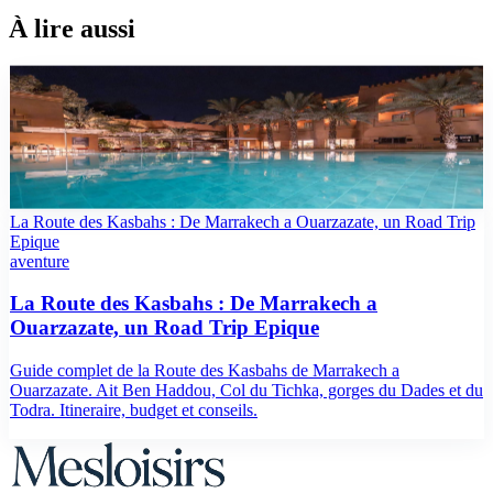
À lire aussi
top10
Les meilleurs hôtels à Ouarzazate en 2026
Sélection des meilleurs hôtels à Ouarzazate 2026, escale stratégique
vers Merzouga, Aït Ben Haddou et la vallée du Drâa. Avis vérifiés.
La Route des Kasbahs : De Marrakech a Ouarzazate, un Road Trip
Epique
aventure
La Route des Kasbahs : De Marrakech a
Ouarzazate, un Road Trip Epique
Guide complet de la Route des Kasbahs de Marrakech a
Ouarzazate. Ait Ben Haddou, Col du Tichka, gorges du Dades et du
Todra. Itineraire, budget et conseils.