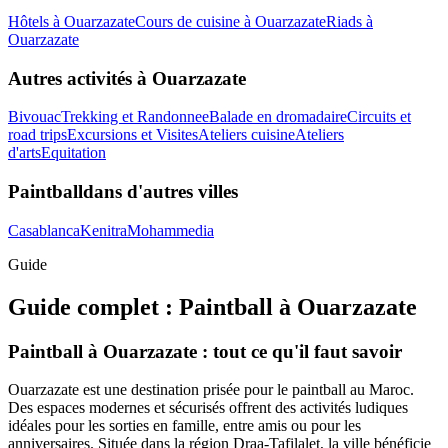
Hôtels
à
Ouarzazate
Cours de cuisine
à
Ouarzazate
Riads
à
Ouarzazate
Autres activités à
Ouarzazate
Bivouac
Trekking et Randonnee
Balade en dromadaire
Circuits et
road trips
Excursions et Visites
Ateliers cuisine
Ateliers
d'arts
Equitation
Paintball
dans d'autres villes
Casablanca
Kenitra
Mohammedia
Guide
Guide complet :
Paintball
à
Ouarzazate
Paintball à Ouarzazate : tout ce qu'il faut savoir
Ouarzazate est une destination prisée pour le paintball au Maroc.
Des espaces modernes et sécurisés offrent des activités ludiques
idéales pour les sorties en famille, entre amis ou pour les
anniversaires. Située dans la région Draa-Tafilalet, la ville bénéficie