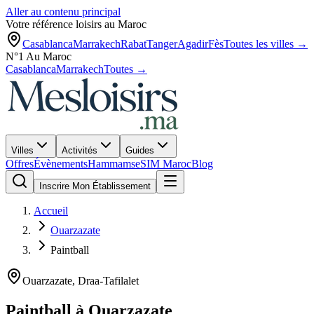
Aller au contenu principal
Votre référence loisirs au Maroc
Casablanca
Marrakech
Rabat
Tanger
Agadir
Fès
Toutes les villes →
N°1 Au Maroc
Casablanca
Marrakech
Toutes →
Villes
Activités
Guides
Offres
Évènements
Hammams
eSIM Maroc
Blog
Inscrire Mon Établissement
Accueil
Ouarzazate
Paintball
Ouarzazate
,
Draa-Tafilalet
Paintball
à
Ouarzazate