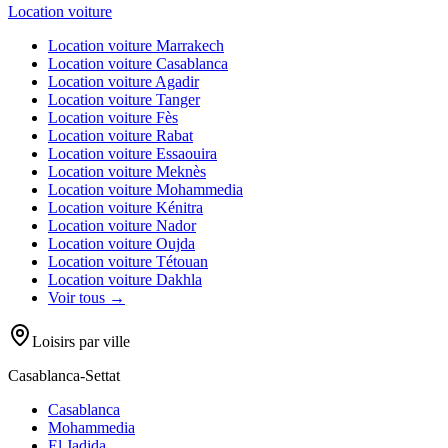
Location voiture
Location voiture
Marrakech
Location voiture
Casablanca
Location voiture
Agadir
Location voiture
Tanger
Location voiture
Fès
Location voiture
Rabat
Location voiture
Essaouira
Location voiture
Meknès
Location voiture
Mohammedia
Location voiture
Kénitra
Location voiture
Nador
Location voiture
Oujda
Location voiture
Tétouan
Location voiture
Dakhla
Voir tous →
Loisirs par ville
Casablanca-Settat
Casablanca
Mohammedia
El Jadida