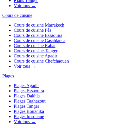
Riads
Tanger
Voir tous →
Cours de cuisine
Cours de cuisine
Marrakech
Cours de cuisine
Fès
Cours de cuisine
Essaouira
Cours de cuisine
Casablanca
Cours de cuisine
Rabat
Cours de cuisine
Tanger
Cours de cuisine
Agadir
Cours de cuisine
Chefchaouen
Voir tous →
Plages
Plages
Agadir
Plages
Essaouira
Plages
Dakhla
Plages
Taghazout
Plages
Tanger
Plages
Bouznika
Plages
Imsouane
Voir tous →