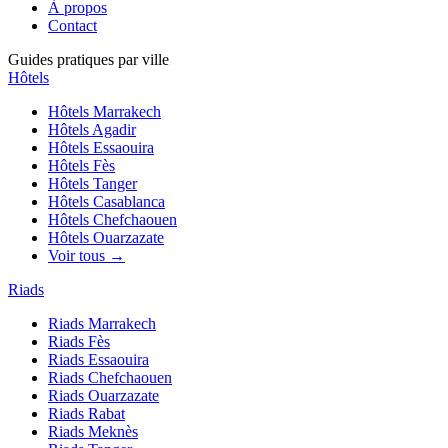
À propos
Contact
Guides pratiques par ville
Hôtels
Hôtels
Marrakech
Hôtels
Agadir
Hôtels
Essaouira
Hôtels
Fès
Hôtels
Tanger
Hôtels
Casablanca
Hôtels
Chefchaouen
Hôtels
Ouarzazate
Voir tous →
Riads
Riads
Marrakech
Riads
Fès
Riads
Essaouira
Riads
Chefchaouen
Riads
Ouarzazate
Riads
Rabat
Riads
Meknès