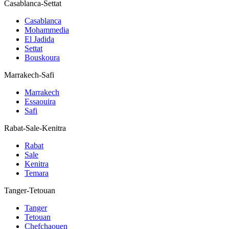
Casablanca-Settat
Casablanca
Mohammedia
El Jadida
Settat
Bouskoura
Marrakech-Safi
Marrakech
Essaouira
Safi
Rabat-Sale-Kenitra
Rabat
Sale
Kenitra
Temara
Tanger-Tetouan
Tanger
Tetouan
Chefchaouen