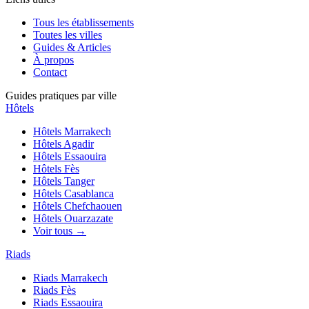
Tous les établissements
Toutes les villes
Guides & Articles
À propos
Contact
Guides pratiques par ville
Hôtels
Hôtels
Marrakech
Hôtels
Agadir
Hôtels
Essaouira
Hôtels
Fès
Hôtels
Tanger
Hôtels
Casablanca
Hôtels
Chefchaouen
Hôtels
Ouarzazate
Voir tous →
Riads
Riads
Marrakech
Riads
Fès
Riads
Essaouira