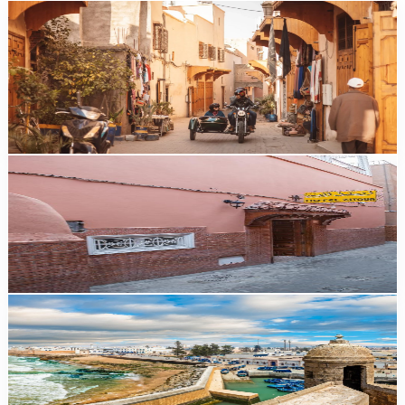
Guides
Marrakech : l'excursion en sidecar vintage, une
signature inédite
Decouvrir Marrakech en sidecar vintage : medina, lieux secrets,
street art, itineraires sur mesure pour familles et slow travelers.
Duree, tarifs et conseils pratiques.
comparatif
Excursion Atlas ou désert depuis Marrakech : que
choisir ?
Excursion Atlas ou désert depuis Marrakech : comparatif durée,
prix, paysages, niveau d'effort. Notre verdict pour choisir.
guide
Excursion à Essaouira depuis Marrakech : le guide
d'une journée
Itinéraire heure par heure, prix en MAD, transport, conseils : tout