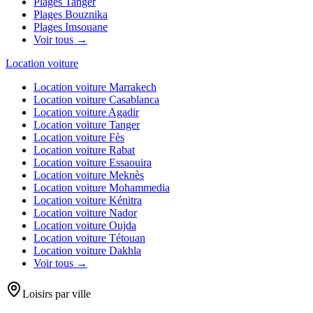
Plages
Tanger
Plages
Bouznika
Plages
Imsouane
Voir tous →
Location voiture
Location voiture
Marrakech
Location voiture
Casablanca
Location voiture
Agadir
Location voiture
Tanger
Location voiture
Fès
Location voiture
Rabat
Location voiture
Essaouira
Location voiture
Meknès
Location voiture
Mohammedia
Location voiture
Kénitra
Location voiture
Nador
Location voiture
Oujda
Location voiture
Tétouan
Location voiture
Dakhla
Voir tous →
Loisirs par ville