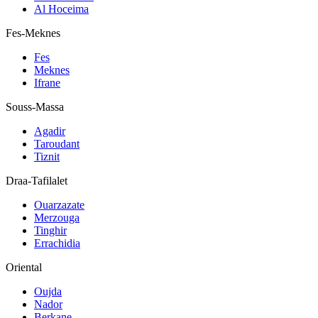
Al Hoceima
Fes-Meknes
Fes
Meknes
Ifrane
Souss-Massa
Agadir
Taroudant
Tiznit
Draa-Tafilalet
Ouarzazate
Merzouga
Tinghir
Errachidia
Oriental
Oujda
Nador
Berkane