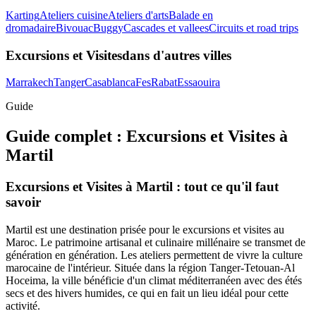
Karting
Ateliers cuisine
Ateliers d'arts
Balade en
dromadaire
Bivouac
Buggy
Cascades et vallees
Circuits et road trips
Excursions et Visites
dans d'autres villes
Marrakech
Tanger
Casablanca
Fes
Rabat
Essaouira
Guide
Guide complet :
Excursions et Visites
à
Martil
Excursions et Visites à Martil : tout ce qu'il faut
savoir
Martil est une destination prisée pour le excursions et visites au
Maroc. Le patrimoine artisanal et culinaire millénaire se transmet de
génération en génération. Les ateliers permettent de vivre la culture
marocaine de l'intérieur. Située dans la région Tanger-Tetouan-Al
Hoceima, la ville bénéficie d'un climat méditerranéen avec des étés
secs et des hivers humides, ce qui en fait un lieu idéal pour cette
activité.