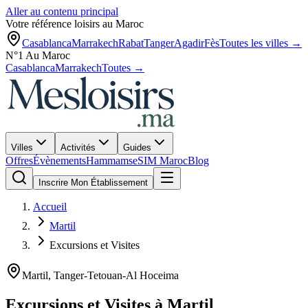
Aller au contenu principal
Votre référence loisirs au Maroc
Casablanca
Marrakech
Rabat
Tanger
Agadir
Fès
Toutes les villes →
N°1 Au Maroc
Casablanca
Marrakech
Toutes →
Villes
Activités
Guides
Offres
Évènements
Hammams
eSIM Maroc
Blog
Inscrire Mon Établissement
Accueil
Martil
Excursions et Visites
Martil
,
Tanger-Tetouan-Al Hoceima
Excursions et Visites
à
Martil