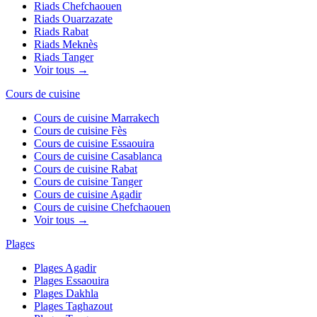
Riads
Chefchaouen
Riads
Ouarzazate
Riads
Rabat
Riads
Meknès
Riads
Tanger
Voir tous →
Cours de cuisine
Cours de cuisine
Marrakech
Cours de cuisine
Fès
Cours de cuisine
Essaouira
Cours de cuisine
Casablanca
Cours de cuisine
Rabat
Cours de cuisine
Tanger
Cours de cuisine
Agadir
Cours de cuisine
Chefchaouen
Voir tous →
Plages
Plages
Agadir
Plages
Essaouira
Plages
Dakhla
Plages
Taghazout